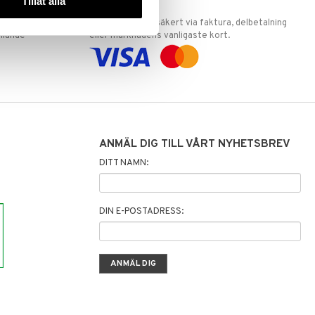
Tillåt alla
ERKET
TRYGGA KÖP
 att vi är
Handla tryggt & säkert via faktura, delbetalning
llande
eller marknadens vanligaste kort.
ANMÄL DIG TILL VÅRT NYHETSBREV
DITT NAMN:
DIN E-POSTADRESS: