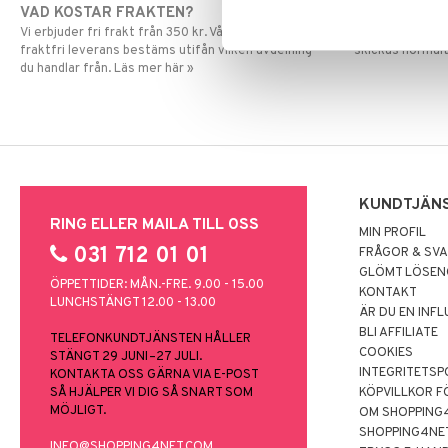
VAD KOSTAR FRAKTEN?
SNABBA LE
Tallrikar
Flaskor
Vi erbjuder fri frakt från 350 kr. Vår gräns för
Beställningar la
Ugns- & Bakformar
Matlådor
Assietter
fraktfri leverans bestäms utifån vilken avdelning
skickas normalt
Uppläggningsfat & Skålar
Termoskannor
Djupa tallrikar
du handlar från. Läs mer här »
Vin- & Bartillbehör
Termosmuggar
Mattallrikar
KUNDTJÄN
RING ELLER MAILA TILL OSS
MIN PROFIL
031 712 01 01
FRÅGOR & SV
GLÖMT LÖSE
ÖPPETTIDER: MÅN.-FRE. 9.00 - 15.00
KONTAKT
LUNCHSTÄNGT 12.00 - 13.00
ÄR DU EN INF
BLI AFFILIATE
TELEFONKUNDTJÄNSTEN HÅLLER
COOKIES
STÄNGT 29 JUNI–27 JULI.
INTEGRITETSP
KONTAKTA OSS GÄRNA VIA E-POST
SÅ HJÄLPER VI DIG SÅ SNART SOM
KÖPVILLKOR F
MÖJLIGT.
OM SHOPPING
SHOPPING4NE
INFO@SHOPPING4NET.COM