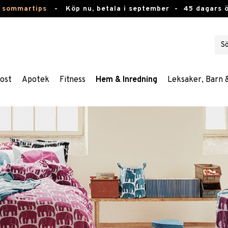
 sommartips
-
Köp nu, betala i september -
45 dagars 
ost
Apotek
Fitness
Hem & Inredning
Leksaker, Barn 