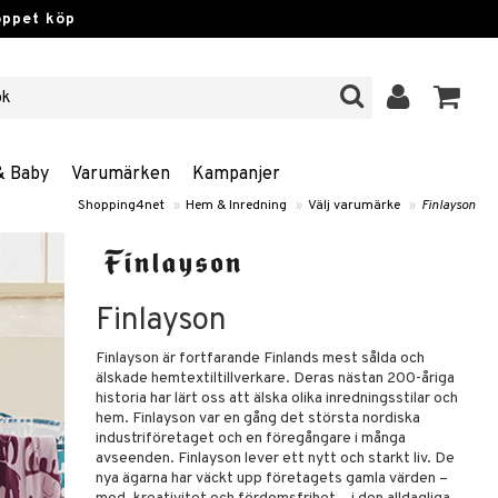
öppet köp
& Baby
Varumärken
Kampanjer
Shopping4net
»
Hem & Inredning
»
Välj varumärke
»
Finlayson
Finlayson
Finlayson är fortfarande Finlands mest sålda och
älskade hemtextiltillverkare. Deras nästan 200-åriga
historia har lärt oss att älska olika inredningsstilar och
hem. Finlayson var en gång det största nordiska
industriföretaget och en föregångare i många
avseenden. Finlayson lever ett nytt och starkt liv. De
nya ägarna har väckt upp företagets gamla värden –