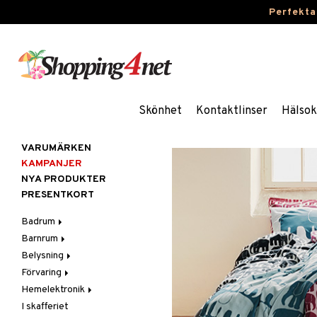
Perfekta
Skönhet
Kontaktlinser
Hälsok
VARUMÄRKEN
KAMPANJER
NYA PRODUKTER
PRESENTKORT
Badrum
Barnrum
Badrumsinredning
Belysning
Badrumstextilier
Barnlampor
Förvaring
Badrumstillbehör
Barnmöbler
Belysningstillbehör
Hemelektronik
Barnrumsdekoration
Lampor
Hängare & krokar
I skafferiet
Barnrumsförvaring
LED-ljus
Hyllor
Ljud
Bordslampor