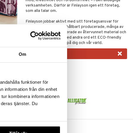
mod, kreativitet och fördomsfrihet – i den alldagliga
verksamheten. Därför är Finlayson igen ett företag,
som alla talar om.
Finlayson jobbar aktivt med sitt företagsansvar för
miljön. Produkterna är hållbart producerade, många av
produkterna är producerade av återvunnet material och
har en lång livslängd. Med andra ord ett ECO-friendly
varumärke som tänker på dig och vår värld.
×
Om
andahålla funktioner för
n information från din enhet
 tur kombinera informationen
 deras tjänster. Du