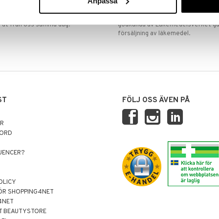
Anpassa
VERANSER
GODKÄND AV LÄKEMEDELSV
gda före 14:00 (gäller varor i lager)
EU-logotypen är symbolen som visar
 ut från oss samma dag.
godkända av Läkemedelsverket gä
försäljning av läkemedel.
ST
FÖLJ OSS ÄVEN PÅ
AR
NORD
LUENCER?
OLICY
ÖR SHOPPING4NET
4NET
T BEAUTYSTORE