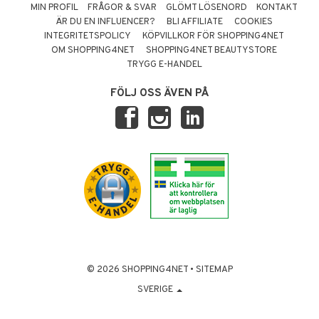
MIN PROFIL
FRÅGOR & SVAR
GLÖMT LÖSENORD
KONTAKT
ÄR DU EN INFLUENCER?
BLI AFFILIATE
COOKIES
INTEGRITETSPOLICY
KÖPVILLKOR FÖR SHOPPING4NET
OM SHOPPING4NET
SHOPPING4NET BEAUTYSTORE
TRYGG E-HANDEL
FÖLJ OSS ÄVEN PÅ
© 2026 SHOPPING4NET
•
SITEMAP
SVERIGE