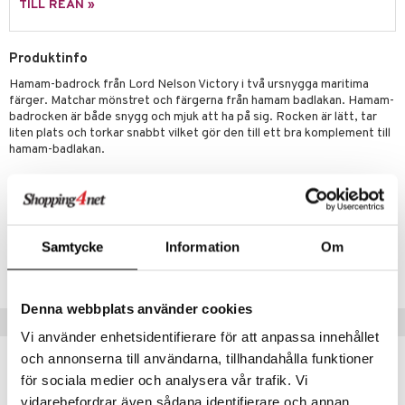
TILL REAN »
Produktinfo
Hamam-badrock från Lord Nelson Victory i två ursnygga maritima
färger. Matchar mönstret och färgerna från hamam badlakan. Hamam-
badrocken är både snygg och mjuk att ha på sig. Rocken är lätt, tar
liten plats och torkar snabbt vilket gör den till ett bra komplement till
hamam-badlakan.
Artikelnr
ITM95-1-3P
Samtycke
Information
Om
Lägsta pris senaste 30 dagarna: 349 kr
Denna webbplats använder cookies
Tips till dig
Vi använder enhetsidentifierare för att anpassa innehållet
och annonserna till användarna, tillhandahålla funktioner
för sociala medier och analysera vår trafik. Vi
vidarebefordrar även sådana identifierare och annan