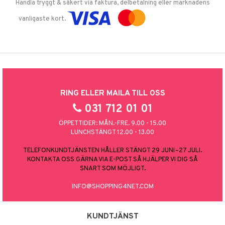
Handla tryggt & säkert via faktura, delbetalning eller marknadens
vanligaste kort.
RING ELLER MAILA TILL OSS
031 712 01 01
ÖPPETTIDER: MÅN.-FRE. 9.00 - 15.00
LUNCHSTÄNGT 12.00 - 13.00
TELEFONKUNDTJÄNSTEN HÅLLER STÄNGT 29 JUNI–27 JULI.
KONTAKTA OSS GÄRNA VIA E-POST SÅ HJÄLPER VI DIG SÅ
SNART SOM MÖJLIGT.
INFO@SHOPPING4NET.COM
KUNDTJÄNST