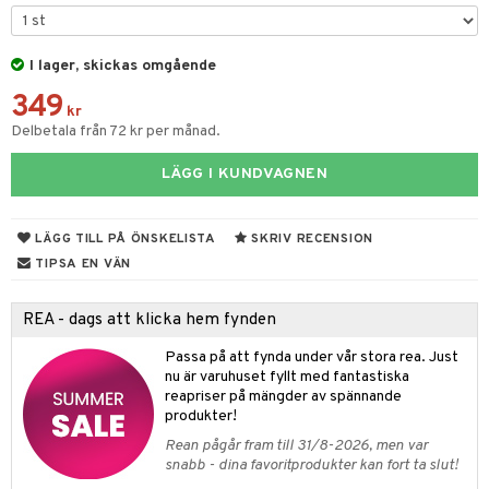
til
s
vtillbehör
an & Örngott
 & Muggar
lkar & Matare
änst
I lager, skickas omgående
kknivar
Kryddkvarnar
liv
 & svar
349
l- & Grönsaksknivar
kr
ngstillbehör
Grilltillbehör
Delbetala från 72 kr per månad.
produkt
rbrädor
nnor
elningen
LÄGG I KUNDVAGNEN
cialknivar
way / Outdoor
& insektsskydd
tik
skor
ar
k
LÄGG TILL PÅ ÖNSKELISTA
SKRIV RECENSION
TIPSA EN VÄN
lådor
ietter
& Bakformar
rdsredskap
moskannor
pa tallrikar
gningsfat & Skålar
sbelysning
REA - dags att klicka hem fynden
rmosmuggar
tallrikar
Bartillbehör
e
Passa på att fynda under vår stora rea. Just
nu är varuhuset fyllt med fantastiska
reapriser på mängder av spännande
produkter!
Rean pågår fram till 31/8-2026, men var
snabb - dina favoritprodukter kan fort ta slut!