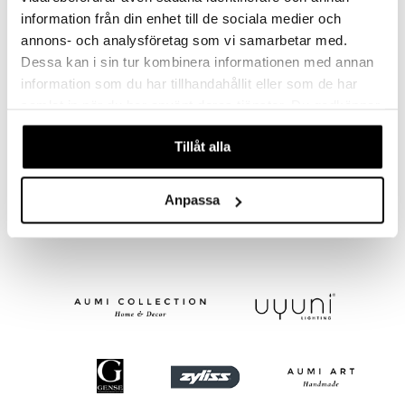
information från din enhet till de sociala medier och
annons- och analysföretag som vi samarbetar med.
Dessa kan i sin tur kombinera informationen med annan
information som du har tillhandahållit eller som de har
samlat in när du har använt deras tjänster. Du godkänner
Finns i flera varianter
våra cookies vid fortsatt användande av vår webbplats.
Tillåt alla
Kosta Linnewäfveri Frotte 90x150
KOSTA LINNEWÄFVERI
213
fr.
kr
Anpassa