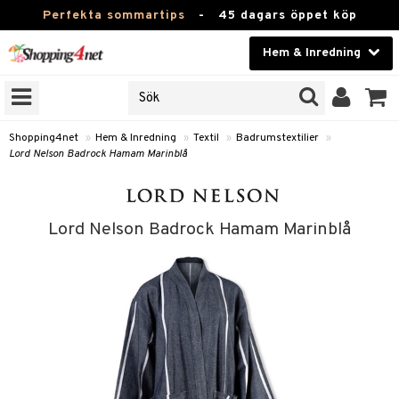
Perfekta sommartips
-
45 dagars öppet köp
Hem & Inredning
RKEN
Skönhet
JER
ODUKTER
Kontaktlinser
Shopping4net
»
Hem & Inredning
»
Textil
»
Badrumstextilier
»
Lord Nelson Badrock Hamam Marinblå
TKORT
Hälsokost
Apotek
Lord Nelson Badrock Hamam Marinblå
sinredning
Fitness
g
textilier
mpor
Hem & Inredning
g
stillbehör
bler
ngstillbehör
Leksaker, Barn & Baby
ronik
msdekoration
r
e & krokar
Varumärken
dslampor
et
msförvaring
us
Kampanjer
lampor
g
stextilier
tor & Ljusstakar
varing