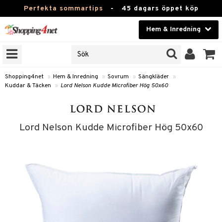
Perfekta sommartips
-
45 dagars öppet köp
Hem & Inredning
RKEN
Skönhet
JER
ODUKTER
Kontaktlinser
Shopping4net
»
Hem & Inredning
»
Sovrum
»
Sängkläder
»
Kuddar & Täcken
»
Lord Nelson Kudde Microfiber Hög 50x60
TKORT
Hälsokost
Apotek
Lord Nelson Kudde Microfiber Hög 50x60
sinredning
Fitness
g
textilier
mpor
Hem & Inredning
g
stillbehör
bler
ngstillbehör
Leksaker, Barn & Baby
ronik
msdekoration
r
e & krokar
Varumärken
dslampor
et
msförvaring
us
Kampanjer
lampor
g
stextilier
tor & Ljusstakar
varing