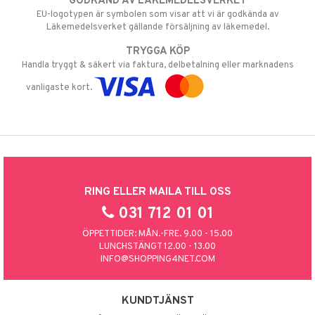
GODKÄND AV LÄKEMEDELSVERKET
EU-logotypen är symbolen som visar att vi är godkända av
Läkemedelsverket gällande försäljning av läkemedel.
TRYGGA KÖP
Handla tryggt & säkert via faktura, delbetalning eller marknadens
vanligaste kort.
RING ELLER MAILA TILL OSS
031 712 01 01
ÖPPETTIDER: MÅN.-FRE. 9.00 - 15.00
LUNCHSTÄNGT 12.00 - 13.00
INFO@SHOPPING4NET.COM
KUNDTJÄNST