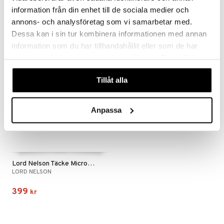
LORD NELSON
LORD NELSON
information från din enhet till de sociala medier och
annons- och analysföretag som vi samarbetar med.
269
369
kr
kr
Dessa kan i sin tur kombinera informationen med annan
information som du har tillhandahållit eller som de har
samlat in när du har använt deras tjänster. Du godkänner
våra cookies vid fortsatt användande av vår webbplats.
Tillåt alla
Anpassa
Lord Nelson Täcke Microfiber Medium 150x210
LORD NELSON
399
kr