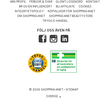
MIN PROFIL
FRÅGOR & SVAR
GLÖMT LÖSENORD
KONTAKT
ÄR DU EN INFLUENCER?
BLI AFFILIATE
COOKIES
INTEGRITETSPOLICY
KÖPVILLKOR FÖR SHOPPING4NET
OM SHOPPING4NET
SHOPPING4NET BEAUTYSTORE
TRYGG E-HANDEL
FÖLJ OSS ÄVEN PÅ
© 2026 SHOPPING4NET
•
SITEMAP
SVERIGE