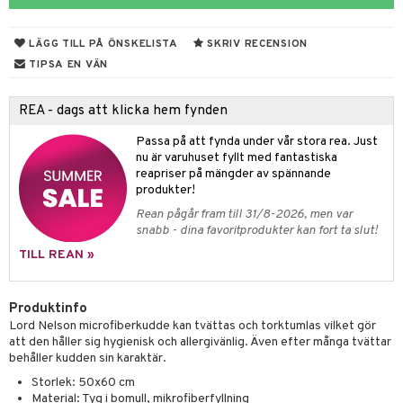
& Plädar
liv
til
 & svar
vtillbehör
tilier
Grilltillbehör
 & Muggar
LÄGG TILL PÅ ÖNSKELISTA
SKRIV RECENSION
produkt
kknivar
Kryddkvarnar
TIPSA EN VÄN
elningen
l- & Grönsaksknivar
& insektsskydd
ngstillbehör
REA - dags att klicka hem fynden
tik
rbrädor
dskuddar
k
nnor
Passa på att fynda under vår stora rea. Just
cialknivar
textilier
rdsredskap
way / Outdoor
nu är varuhuset fyllt med fantastiska
reapriser på mängder av spännande
ddset
sbelysning
skor
ar
produkter!
Rean pågår fram till 31/8-2026, men var
dar & Täcken
lådor
e
ietter
& Bakformar
snabb - dina favoritprodukter kan fort ta slut!
an & Örngott
moskannor
pa tallrikar
gningsfat & Skålar
TILL REAN »
rmosmuggar
tallrikar
Bartillbehör
Produktinfo
Lord Nelson microfiberkudde kan tvättas och torktumlas vilket gör
att den håller sig hygienisk och allergivänlig. Även efter många tvättar
behåller kudden sin karaktär.
Storlek: 50x60 cm
Material: Tyg i bomull, mikrofiberfyllning