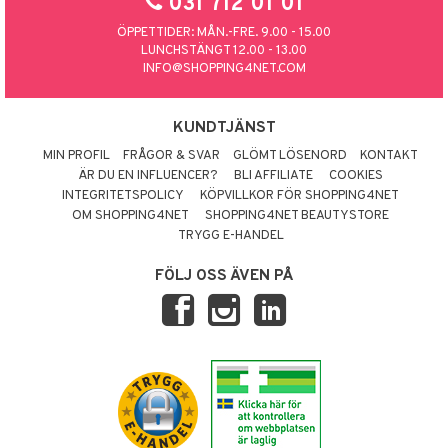
031 712 01 01
ÖPPETTIDER: MÅN.-FRE. 9.00 - 15.00
LUNCHSTÄNGT 12.00 - 13.00
INFO@SHOPPING4NET.COM
KUNDTJÄNST
MIN PROFIL
FRÅGOR & SVAR
GLÖMT LÖSENORD
KONTAKT
ÄR DU EN INFLUENCER?
BLI AFFILIATE
COOKIES
INTEGRITETSPOLICY
KÖPVILLKOR FÖR SHOPPING4NET
OM SHOPPING4NET
SHOPPING4NET BEAUTYSTORE
TRYGG E-HANDEL
FÖLJ OSS ÄVEN PÅ