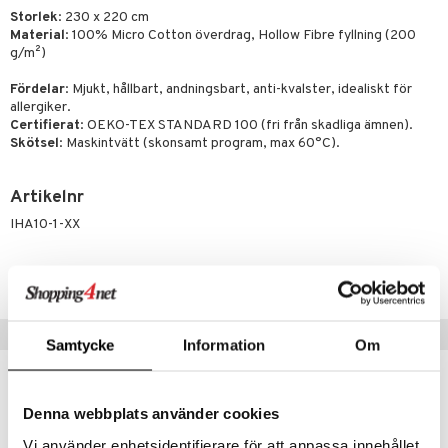
Storlek
: 230 x 220 cm
Material
: 100% Micro Cotton överdrag, Hollow Fibre fyllning (200
g/m²)
Fördelar
: Mjukt, hållbart, andningsbart, anti-kvalster, idealiskt för
allergiker.
Certifierat
: OEKO-TEX STANDARD 100 (fri från skadliga ämnen).
Skötsel
: Maskintvätt (skonsamt program, max 60°C).
Artikelnr
IHA10-1-XX
Lägsta pris senaste 30 dagarna: 899 kr
Tips till dig
Samtycke
Information
Om
Denna webbplats använder cookies
Vi använder enhetsidentifierare för att anpassa innehållet