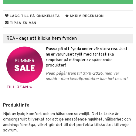
& Plädar
liv
til
 & svar
vtillbehör
tilier
Grilltillbehör
 & Muggar
produkt
LÄGG TILL PÅ ÖNSKELISTA
SKRIV RECENSION
kknivar
Kryddkvarnar
TIPSA EN VÄN
elningen
l- & Grönsaksknivar
& insektsskydd
ngstillbehör
tik
REA - dags att klicka hem fynden
rbrädor
dskuddar
k
nnor
Passa på att fynda under vår stora rea. Just
cialknivar
textilier
rdsredskap
way / Outdoor
nu är varuhuset fyllt med fantastiska
reapriser på mängder av spännande
ddset
sbelysning
skor
ar
produkter!
dar & Täcken
Rean pågår fram till 31/8-2026, men var
lådor
e
ietter
& Bakformar
snabb - dina favoritprodukter kan fort ta slut!
an & Örngott
moskannor
pa tallrikar
gningsfat & Skålar
TILL REAN »
rmosmuggar
tallrikar
Bartillbehör
Produktinfo
Njut av lyxig komfort och en hälsosam sovmiljö. Detta täcke är
omsorgsfullt tillverkat för att ge enastående mjukhet, hållbarhet och
andningsförmåga, vilket gör det till det perfekta tillskottet till varje
sovrum.