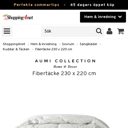
Perfekta sommartips
-
45 dagars öppet köp
Hem & Inredning
RKEN
Skönhet
JER
ODUKTER
Kontaktlinser
Shopping4net
»
Hem & Inredning
»
Sovrum
»
Sängkläder
»
Kuddar & Täcken
»
Fibertäcke 230 x 220 cm
TKORT
Hälsokost
Apotek
Fibertäcke 230 x 220 cm
sinredning
Fitness
g
textilier
mpor
Hem & Inredning
g
stillbehör
bler
ngstillbehör
Leksaker, Barn & Baby
ronik
msdekoration
r
e & krokar
Varumärken
dslampor
et
msförvaring
us
Kampanjer
lampor
g
stextilier
tor & Ljusstakar
varing