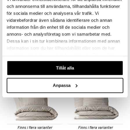
och annonserna till användarna, tillhandahålla funktioner
för sociala medier och analysera vår trafik. Vi
vidarebefordrar även sådana identifierare och annan
information från din enhet till de sociala medier och
annons- och analysföretag som vi samarbetar med.
Dessa kan i sin tur kombinera informationen med annan
Fiberkudde 50 x 90 cm
Fibertäcke 150 x 210 cm
AUMI COLLECTION
AUMI COLLECTION
information som du har tillhandahållit eller som de har
samlat in när du har använt deras tjänster. Du godkänner
399
599
kr
kr
våra cookies vid fortsatt användande av vår webbplats.
Tillåt alla
Anpassa
Finns i flera varianter
Finns i flera varianter