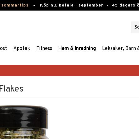
 sommartips
-
Köp nu, betala i september -
45 dagars 
ost
Apotek
Fitness
Hem & Inredning
Leksaker, Barn 
Flakes