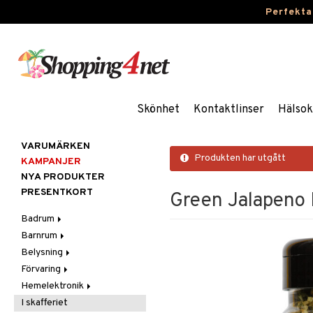
Perfekta
Skönhet
Kontaktlinser
Hälsok
VARUMÄRKEN
Produkten har utgått
KAMPANJER
NYA PRODUKTER
PRESENTKORT
Green Jalapeno 
Badrum
Barnrum
Badrumsinredning
Belysning
Badrumstextilier
Barnlampor
Förvaring
Badrumstillbehör
Barnmöbler
Belysningstillbehör
Hemelektronik
Barnrumsdekoration
Lampor
Hängare & krokar
I skafferiet
Barnrumsförvaring
LED-ljus
Hyllor
Ljud
Bordslampor