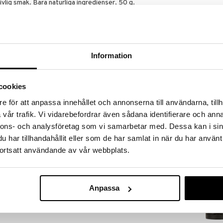
vlig smak. Bara naturliga ingredienser. 50 g.
100%)
r 100 g/ml:
Information
heraf mättat/mettede/mættet fett/fedt: 3.3g)
rater 56.6g (varav/hvorav/heraf
cookies
Esporão Galeg
Virgin Olive Oi
e för att anpassa innehållet och annonserna till användarna, tillh
ESPORÃO
vår trafik. Vi vidarebefordrar även sådana identifierare och anna
299
kr
nnons- och analysföretag som vi samarbetar med. Dessa kan i sin
har tillhandahållit eller som de har samlat in när du har använt
ortsatt användande av vår webbplats.
Anpassa