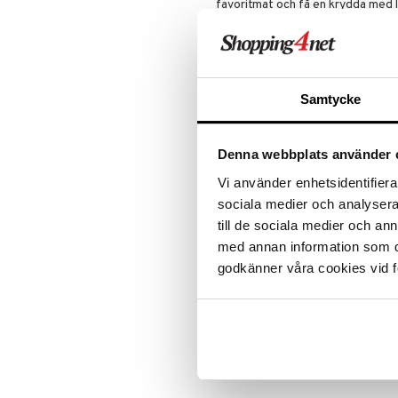
favoritmat och få en krydda med li
Tallrikar
Flaskor
Innehåll: Gröna Jalapeño flakes (
Ugns- & Bakformar
Matlådor
Assietter
Näringsvärde/Næringsinnehold pe
Uppläggningsfat & Skålar
Termoskannor
Djupa tallrikar
Energi: 320kcal / 1330kJ
Vin- & Bartillbehör
Termosmuggar
Mattallrikar
Samtycke
Fett/Fedt: 17.3g (varav/hvorav/
Kolhydrat/Karbohydrater/Kulhyd
sockerarter/sukkerarter: 10.3g)
Denna webbplats använder 
Protein 12.0g
Vi använder enhetsidentifierar
Salt 0.08g
sociala medier och analysera 
till de sociala medier och a
Artikelnr
med annan information som du 
IUA59-1-XX
godkänner våra cookies vid f