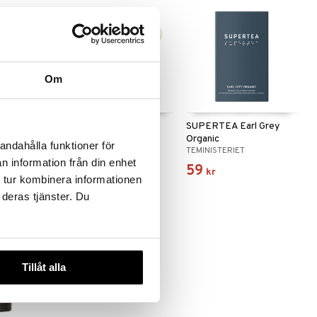
Om
a Extra
Fleur De Sel i
SUPERTEA Earl Grey
l
Keramikbehållare
Organic
andahålla funktioner för
SAL DE IBIZA
TEMINISTERIET
n information från din enhet
249
59
kr
kr
 tur kombinera informationen
 deras tjänster. Du
Tillåt alla