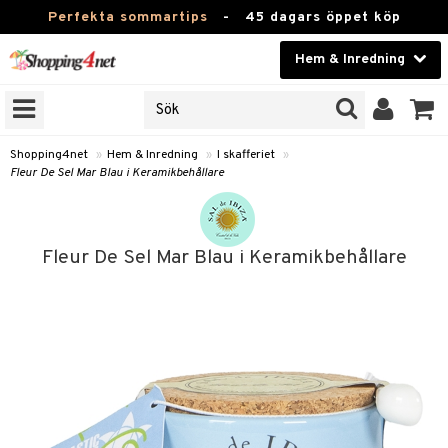
Perfekta sommartips
-
45 dagars öppet köp
Hem & Inredning
RKEN
Skönhet
JER
ODUKTER
Kontaktlinser
Shopping4net
»
Hem & Inredning
»
I skafferiet
»
Fleur De Sel Mar Blau i Keramikbehållare
TKORT
Hälsokost
Apotek
Fleur De Sel Mar Blau i Keramikbehållare
sinredning
Fitness
g
textilier
mpor
Hem & Inredning
g
stillbehör
bler
ngstillbehör
Leksaker, Barn & Baby
ronik
msdekoration
r
e & krokar
Varumärken
dslampor
iet
msförvaring
us
Kampanjer
lampor
g
stextilier
tor & Ljusstakar
varing