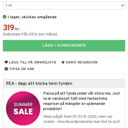
til
e
vtillbehör
an & Örngott
 & Muggar
I lager, skickas omgående
kknivar
Kryddkvarnar
319
l- & Grönsaksknivar
kr
ngstillbehör
Delbetala från 69 kr per månad.
rbrädor
nnor
LÄGG I KUNDVAGNEN
cialknivar
way / Outdoor
skor
ar
LÄGG TILL PÅ ÖNSKELISTA
SKRIV RECENSION
TIPSA EN VÄN
lådor
ietter
& Bakformar
moskannor
pa tallrikar
gningsfat & Skålar
REA - dags att klicka hem fynden
rmosmuggar
tallrikar
Bartillbehör
Passa på att fynda under vår stora rea. Just
nu är varuhuset fyllt med fantastiska
reapriser på mängder av spännande
produkter!
Rean pågår fram till 31/8-2026, men var
snabb - dina favoritprodukter kan fort ta slut!