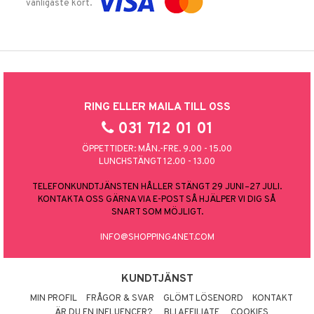
vanligaste kort.
RING ELLER MAILA TILL OSS
031 712 01 01
ÖPPETTIDER: MÅN.-FRE. 9.00 - 15.00
LUNCHSTÄNGT 12.00 - 13.00
TELEFONKUNDTJÄNSTEN HÅLLER STÄNGT 29 JUNI–27 JULI.
KONTAKTA OSS GÄRNA VIA E-POST SÅ HJÄLPER VI DIG SÅ
SNART SOM MÖJLIGT.
INFO@SHOPPING4NET.COM
KUNDTJÄNST
MIN PROFIL
FRÅGOR & SVAR
GLÖMT LÖSENORD
KONTAKT
ÄR DU EN INFLUENCER?
BLI AFFILIATE
COOKIES