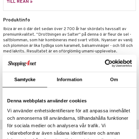
TILL REAN »
Produktinfo
Ibiza är en ö där det sedan över 2 700 år har skördats havssalt av
premiumkvalitet. "Drottningen av Salter" på denna ö är fleur de sel -
saltblomman, som här kombineras med svart vitlök. Nyanser av vanilj
och plommon är lika tydliga som karamell, balsamvinäger - och till och
med lakrits. Resultatet är en oförglömlig umami-upplevelse.
Rent, helt naturligt havssalt förhöjt med utsökt svart vitlök, inga
tillsatser.
Samtycke
Information
Om
Artikelnr
ITR92-140-XX
Denna webbplats använder cookies
Lägsta pris senaste 30 dagarna: 319 kr
Vi använder enhetsidentifierare för att anpassa innehållet
och annonserna till användarna, tillhandahålla funktioner
Tips till dig
för sociala medier och analysera vår trafik. Vi
vidarebefordrar även sådana identifierare och annan