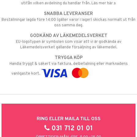
utifån vilken avdelning du handlar från. Läs mer här »
SNABBA LEVERANSER
Beställningar lagda före 14:00 (gäller varor i lager) skickas normalt ut från
oss samma dag.
GODKÄND AV LÄKEMEDELSVERKET
EU-logotypen är symbolen som visar att vi är godkända av
Läkemedelsverket gällande försäljning av läkemedel.
TRYGGA KÖP
Handla tryggt & säkert via faktura, delbetalning eller marknadens
vanligaste kort.
RING ELLER MAILA TILL OSS
031 712 01 01