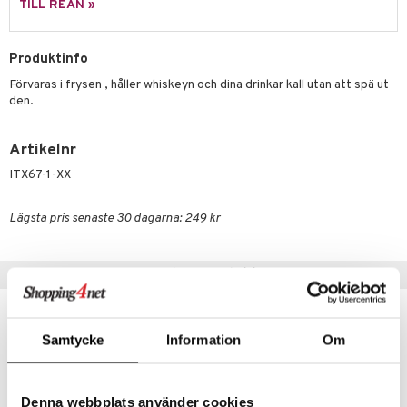
TILL REAN »
äder
lkar & Matare
änst
ddset
ör
& Plädar
liv
 & svar
Produktinfo
dar & Täcken
tilier
Grilltillbehör
Förvaras i frysen , håller whiskeyn och dina drinkar kall utan att spä ut
produkt
an & Örngott
den.
elningen
& insektsskydd
Artikelnr
tik
dskuddar
k
ITX67-1-XX
textilier
rdsredskap
Lägsta pris senaste 30 dagarna: 249 kr
ddset
sbelysning
dar & Täcken
e
Populära produkter
an & Örngott
Samtycke
Information
Om
Denna webbplats använder cookies