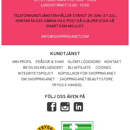
ÖPPETTIDER: MÅN.-FRE. 9.00 - 15.00
LUNCHSTÄNGT 12.00 - 13.00
TELEFONKUNDTJÄNSTEN HÅLLER STÄNGT 29 JUNI–27 JULI.
KONTAKTA OSS GÄRNA VIA E-POST SÅ HJÄLPER VI DIG SÅ
SNART SOM MÖJLIGT.
INFO@SHOPPING4NET.COM
KUNDTJÄNST
MIN PROFIL
FRÅGOR & SVAR
GLÖMT LÖSENORD
KONTAKT
ÄR DU EN INFLUENCER?
BLI AFFILIATE
COOKIES
INTEGRITETSPOLICY
KÖPVILLKOR FÖR SHOPPING4NET
OM SHOPPING4NET
SHOPPING4NET BEAUTYSTORE
TRYGG E-HANDEL
FÖLJ OSS ÄVEN PÅ