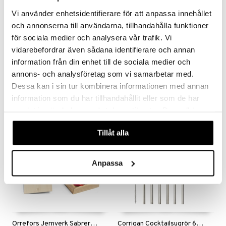
Vi använder enhetsidentifierare för att anpassa innehållet
och annonserna till användarna, tillhandahålla funktioner
för sociala medier och analysera vår trafik. Vi
vidarebefordrar även sådana identifierare och annan
Connor Iskross
Conn Mätglas 2-10cl
information från din enhet till de sociala medier och
DORRE
DORRE
annons- och analysföretag som vi samarbetar med.
318
59
kr
kr
Dessa kan i sin tur kombinera informationen med annan
information som du har tillhandahållit eller som de har
samlat in när du har använt deras tjänster. Du godkänner
-7%
våra cookies vid fortsatt användande av vår webbplats.
Tillåt alla
Anpassa
Orrefors Jernverk Sabreringssabel
Corrigan Cocktailsugrör 6-pack med borste