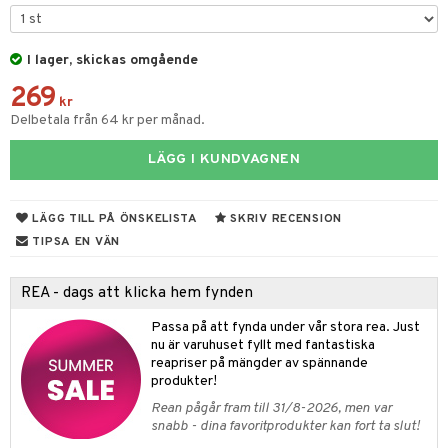
til
vtillbehör
 & Muggar
I lager, skickas omgående
kknivar
Kryddkvarnar
269
l- & Grönsaksknivar
kr
ngstillbehör
Delbetala från 64 kr per månad.
rbrädor
nnor
LÄGG I KUNDVAGNEN
cialknivar
way / Outdoor
skor
ar
LÄGG TILL PÅ ÖNSKELISTA
SKRIV RECENSION
TIPSA EN VÄN
lådor
ietter
& Bakformar
moskannor
pa tallrikar
gningsfat & Skålar
REA - dags att klicka hem fynden
rmosmuggar
tallrikar
Bartillbehör
Passa på att fynda under vår stora rea. Just
nu är varuhuset fyllt med fantastiska
reapriser på mängder av spännande
produkter!
& Plädar
Rean pågår fram till 31/8-2026, men var
s
dskuddar
textilier
snabb - dina favoritprodukter kan fort ta slut!