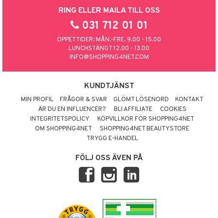
RING ELLER MAILA TILL OSS
031 712 01 01
ÖPPETTIDER: MÅN.-FRE. 9.00 - 15.00
LUNCHSTÄNGT 12.00 - 13.00
INFO@SHOPPING4NET.COM
KUNDTJÄNST
MIN PROFIL
FRÅGOR & SVAR
GLÖMT LÖSENORD
KONTAKT
ÄR DU EN INFLUENCER?
BLI AFFILIATE
COOKIES
INTEGRITETSPOLICY
KÖPVILLKOR FÖR SHOPPING4NET
OM SHOPPING4NET
SHOPPING4NET BEAUTYSTORE
TRYGG E-HANDEL
FÖLJ OSS ÄVEN PÅ