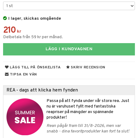
til
vtillbehör
 & Muggar
I lager, skickas omgående
kknivar
Kryddkvarnar
210
l- & Grönsaksknivar
kr
ngstillbehör
Delbetala från 59 kr per månad.
rbrädor
nnor
LÄGG I KUNDVAGNEN
cialknivar
way / Outdoor
skor
ar
LÄGG TILL PÅ ÖNSKELISTA
SKRIV RECENSION
TIPSA EN VÄN
lådor
ietter
& Bakformar
moskannor
pa tallrikar
gningsfat & Skålar
REA - dags att klicka hem fynden
rmosmuggar
tallrikar
Bartillbehör
Passa på att fynda under vår stora rea. Just
nu är varuhuset fyllt med fantastiska
reapriser på mängder av spännande
produkter!
& Plädar
Rean pågår fram till 31/8-2026, men var
s
dskuddar
textilier
snabb - dina favoritprodukter kan fort ta slut!