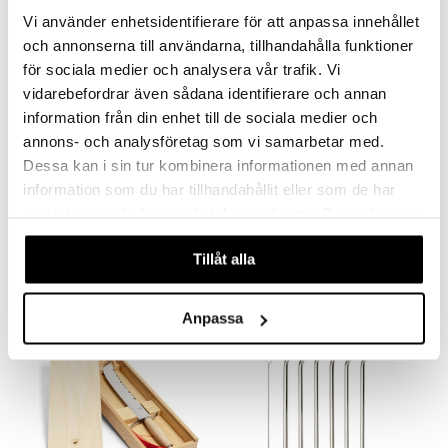
Vi använder enhetsidentifierare för att anpassa innehållet
och annonserna till användarna, tillhandahålla funktioner
för sociala medier och analysera vår trafik. Vi
vidarebefordrar även sådana identifierare och annan
information från din enhet till de sociala medier och
annons- och analysföretag som vi samarbetar med.
Dessa kan i sin tur kombinera informationen med annan
information som du har tillhandahållit eller som de har
Connor Iskross
Conn Mätglas 2-10cl
DORRE
DORRE
samlat in när du har använt deras tjänster. Du godkänner
våra cookies vid fortsatt användande av vår webbplats.
318
59
kr
kr
Tillåt alla
Anpassa
-7%