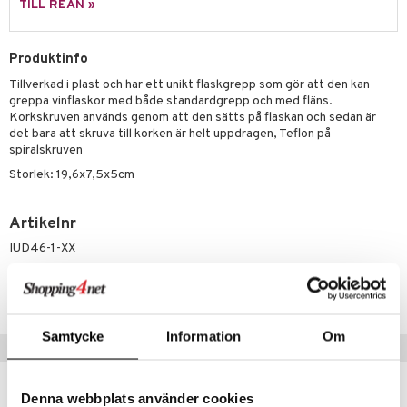
TILL REAN »
äder
lkar & Matare
änst
ddset
ör
& Plädar
liv
 & svar
Produktinfo
dar & Täcken
tilier
Grilltillbehör
Tillverkad i plast och har ett unikt flaskgrepp som gör att den kan
produkt
an & Örngott
greppa vinflaskor med både standardgrepp och med fläns.
Korkskruven används genom att den sätts på flaskan och sedan är
elningen
det bara att skruva till korken är helt uppdragen, Teflon på
& insektsskydd
spiralskruven
tik
dskuddar
k
Storlek: 19,6x7,5x5cm
textilier
rdsredskap
Artikelnr
ddset
sbelysning
IUD46-1-XX
dar & Täcken
e
Lägsta pris senaste 30 dagarna: 199 kr
an & Örngott
Samtycke
Information
Om
Populära produkter
Denna webbplats använder cookies