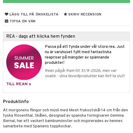
til
vtillbehör
 & Muggar
LÄGG TILL PÅ ÖNSKELISTA
SKRIV RECENSION
kknivar
Kryddkvarnar
TIPSA EN VÄN
l- & Grönsaksknivar
ngstillbehör
REA - dags att klicka hem fynden
rbrädor
nnor
Passa på att fynda under vår stora rea. Just
cialknivar
way / Outdoor
nu är varuhuset fyllt med fantastiska
reapriser på mängder av spännande
skor
ar
produkter!
Rean pågår fram till 31/8-2026, men var
lådor
ietter
& Bakformar
snabb - dina favoritprodukter kan fort ta slut!
moskannor
pa tallrikar
gningsfat & Skålar
TILL REAN »
rmosmuggar
tallrikar
Bartillbehör
Produktinfo
Ät morgonens flingor och müsli med Mesh frukostskål 14 cm från den
& Plädar
tyska Rosenthal. Skålen, designad av spanska formgivaren Gemma
Bernal, har ett vackert bambumönster och inspirerades av hennes
s
dskuddar
textilier
samarbete med Spaniens toppkockar.