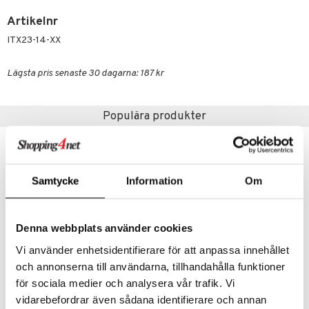
äder
lkar & Matare
änst
Artikelnr
ddset
ör
& Plädar
liv
ITX23-14-XX
 & svar
dar & Täcken
tilier
Grilltillbehör
produkt
Lägsta pris senaste 30 dagarna: 187 kr
an & Örngott
elningen
& insektsskydd
Populära produkter
tik
dskuddar
k
kampanj
-15%
textilier
rdsredskap
ddset
sbelysning
Samtycke
Information
Om
dar & Täcken
e
an & Örngott
Denna webbplats använder cookies
Vi använder enhetsidentifierare för att anpassa innehållet
och annonserna till användarna, tillhandahålla funktioner
Finns i flera varianter
för sociala medier och analysera vår trafik. Vi
Duralex Skål med lock
Eva Skål 24cm
vidarebefordrar även sådana identifierare och annan
DURALEX
BJØRN WIINBLAD