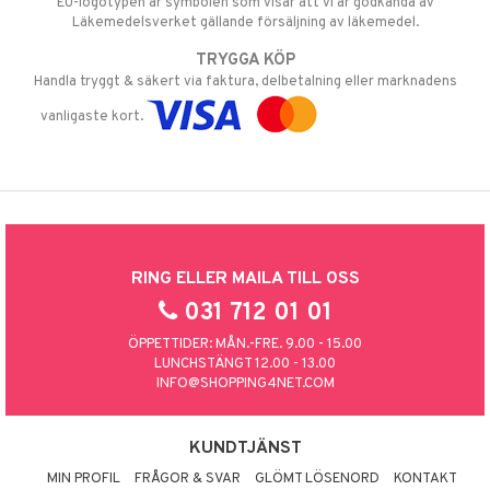
EU-logotypen är symbolen som visar att vi är godkända av
Läkemedelsverket gällande försäljning av läkemedel.
TRYGGA KÖP
Handla tryggt & säkert via faktura, delbetalning eller marknadens
vanligaste kort.
RING ELLER MAILA TILL OSS
031 712 01 01
ÖPPETTIDER: MÅN.-FRE. 9.00 - 15.00
LUNCHSTÄNGT 12.00 - 13.00
INFO@SHOPPING4NET.COM
KUNDTJÄNST
MIN PROFIL
FRÅGOR & SVAR
GLÖMT LÖSENORD
KONTAKT