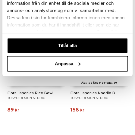
information från din enhet till de sociala medier och
59
595
699
fr.
kr
kr
(
ord.
kr
)
annons- och analysföretag som vi samarbetar med.
Dessa kan i sin tur kombinera informationen med annan
information som du har tillhandahållit eller som de har
samlat in när du har använt deras tjänster. Du godkänner
våra cookies vid fortsatt användande av vår webbplats.
Tillåt alla
Anpassa
Finns i flera varianter
Flora Japonica Rice Bowl 12cm
Flora Japonica Noodle Bowl 20.3cm
TOKYO DESIGN STUDIO
TOKYO DESIGN STUDIO
89
158
kr
kr