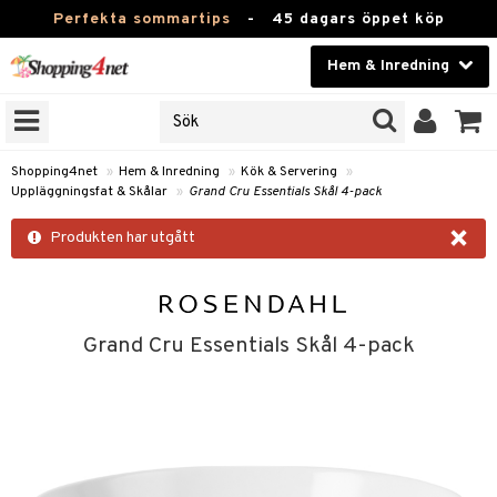
Perfekta sommartips
-
45 dagars öppet köp
Hem & Inredning
RKEN
Skönhet
JER
ODUKTER
Kontaktlinser
Shopping4net
»
Hem & Inredning
»
Kök & Servering
»
Uppläggningsfat & Skålar
»
Grand Cru Essentials Skål 4-pack
TKORT
Hälsokost
×
Produkten har utgått
Apotek
sinredning
Fitness
g
textilier
mpor
Hem & Inredning
Grand Cru Essentials Skål 4-pack
g
stillbehör
bler
ngstillbehör
Leksaker, Barn & Baby
ronik
msdekoration
r
e & krokar
Varumärken
dslampor
et
msförvaring
us
Kampanjer
lampor
g
stextilier
tor & Ljusstakar
varing