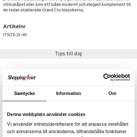
äder
lkar & Matare
vitrinskåpet eller som ett både modernt och elegant komplement till
änst
de redan etablerade Grand Cru-klassikerna.
ddset
ör
& Plädar
liv
 & svar
dar & Täcken
tilier
Grilltillbehör
Artikelnr
produkt
an & Örngott
ITN72-21-WI
elningen
& insektsskydd
tik
Tips till dig
dskuddar
k
textilier
rdsredskap
ddset
sbelysning
dar & Täcken
e
Samtycke
Information
Om
an & Örngott
Denna webbplats använder cookies
Finns i flera varianter
Finns i flera varianter
Vi använder enhetsidentifierare för att anpassa innehållet
och annonserna till användarna, tillhandahålla funktioner
Grand Cru Lock till ugnsfast form Grå
Grand Cru Lock till ugnsfast skål
ROSENDAHL
ROSENDAHL