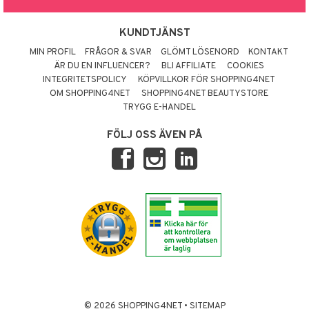
KUNDTJÄNST
MIN PROFIL
FRÅGOR & SVAR
GLÖMT LÖSENORD
KONTAKT
ÄR DU EN INFLUENCER?
BLI AFFILIATE
COOKIES
INTEGRITETSPOLICY
KÖPVILLKOR FÖR SHOPPING4NET
OM SHOPPING4NET
SHOPPING4NET BEAUTYSTORE
TRYGG E-HANDEL
FÖLJ OSS ÄVEN PÅ
© 2026 SHOPPING4NET
•
SITEMAP