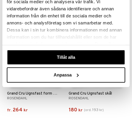
för sociala medier och analysera vår trafik. Vi
vidarebefordrar även sådana identifierare och annan
59
59
fr.
kr
fr.
kr
information från din enhet till de sociala medier och
annons- och analysföretag som vi samarbetar med.
Dessa kan i sin tur kombinera informationen med annan
-7%
information som du har tillhandahållit eller som de har
samlat in när du har använt deras tjänster. Du godkänner
våra cookies vid fortsatt användande av vår webbplats.
Tillåt alla
Anpassa
Finns i flera varianter
Grand Cru Ugnsfast form klar
Grand Cru Ugnsfast skål
ROSENDAHL
ROSENDAHL
264
180
193
fr.
kr
kr
(
ord.
kr
)