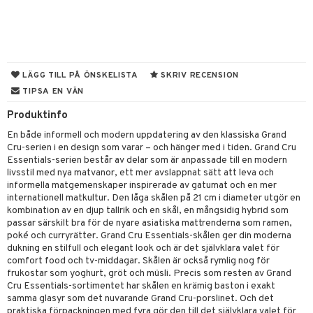
til
vtillbehör
 & Muggar
kknivar
Kryddkvarnar
l- & Grönsaksknivar
ngstillbehör
LÄGG TILL PÅ ÖNSKELISTA
SKRIV RECENSION
TIPSA EN VÄN
rbrädor
nnor
Produktinfo
cialknivar
way / Outdoor
En både informell och modern uppdatering av den klassiska Grand
skor
ar
Cru-serien i en design som varar – och hänger med i tiden. Grand Cru
Essentials-serien består av delar som är anpassade till en modern
lådor
ietter
& Bakformar
livsstil med nya matvanor, ett mer avslappnat sätt att leva och
informella matgemenskaper inspirerade av gatumat och en mer
moskannor
pa tallrikar
gningsfat & Skålar
internationell matkultur. Den låga skålen på 21 cm i diameter utgör en
kombination av en djup tallrik och en skål, en mångsidig hybrid som
rmosmuggar
tallrikar
Bartillbehör
passar särskilt bra för de nyare asiatiska mattrenderna som ramen,
poké och curryrätter. Grand Cru Essentials-skålen ger din moderna
dukning en stilfull och elegant look och är det självklara valet för
comfort food och tv-middagar. Skålen är också rymlig nog för
& Plädar
frukostar som yoghurt, gröt och müsli. Precis som resten av Grand
Cru Essentials-sortimentet har skålen en krämig baston i exakt
s
dskuddar
textilier
samma glasyr som det nuvarande Grand Cru-porslinet. Och det
praktiska förpackningen med fyra gör den till det självklara valet för