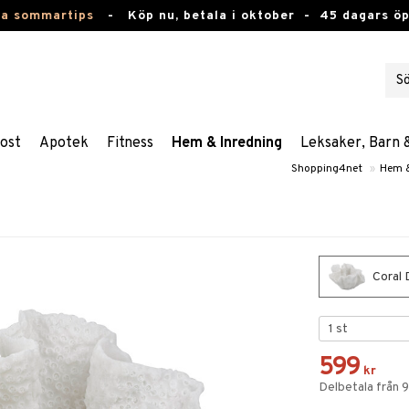
ta sommartips
-
Köp nu, betala i oktober -
45 dagars ö
ost
Apotek
Fitness
Hem & Inredning
Leksaker, Barn 
Shopping4net
»
Hem &
Coral 
599
kr
Delbetala från 