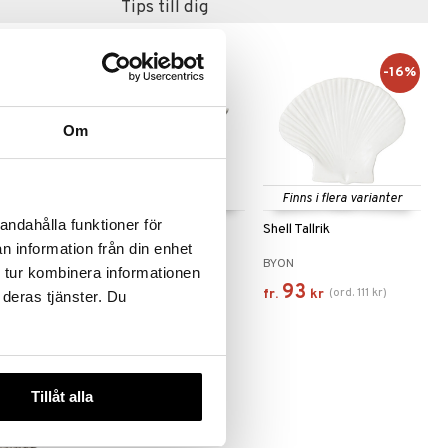
Tips till dig
-16%
Om
Finns i flera varianter
andahålla funktioner för
Shell Skål
Shell Tallrik
n information från din enhet
BYON
BYON
 tur kombinera informationen
279
93
(
ord.
111
kr
)
kr
fr.
kr
 deras tjänster. Du
Tillåt alla