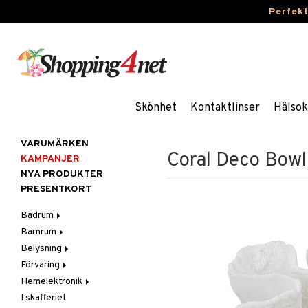
Perfek
Skönhet
Kontaktlinser
Hälsok
VARUMÄRKEN
Coral Deco Bowl
KAMPANJER
NYA PRODUKTER
PRESENTKORT
Badrum
Barnrum
Badrumsinredning
Belysning
Badrumstextilier
Barnlampor
Förvaring
Badrumstillbehör
Barnmöbler
Belysningstillbehör
Hemelektronik
Barnrumsdekoration
Lampor
Hängare & krokar
I skafferiet
Barnrumsförvaring
LED-ljus
Hyllor
Ljud
Bordslampor