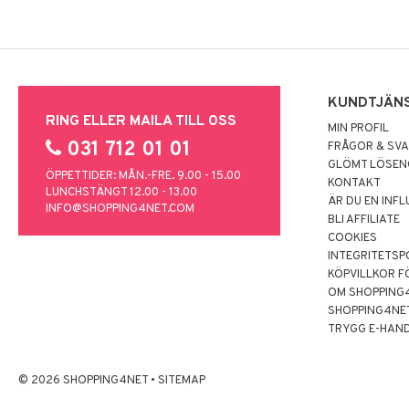
KUNDTJÄN
RING ELLER MAILA TILL OSS
MIN PROFIL
031 712 01 01
FRÅGOR & SV
GLÖMT LÖSE
ÖPPETTIDER: MÅN.-FRE. 9.00 - 15.00
KONTAKT
LUNCHSTÄNGT 12.00 - 13.00
ÄR DU EN INF
INFO@SHOPPING4NET.COM
BLI AFFILIATE
COOKIES
INTEGRITETSP
KÖPVILLKOR F
OM SHOPPING
SHOPPING4NE
TRYGG E-HAN
© 2026 SHOPPING4NET
•
SITEMAP