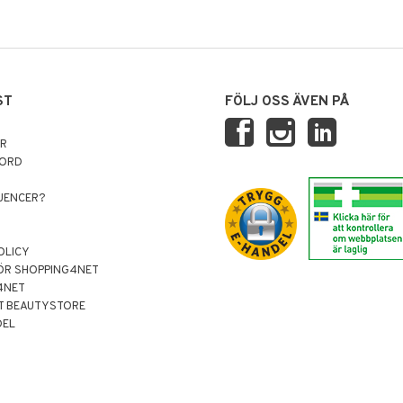
ST
FÖLJ OSS ÄVEN PÅ
AR
NORD
LUENCER?
OLICY
ÖR SHOPPING4NET
4NET
T BEAUTYSTORE
DEL