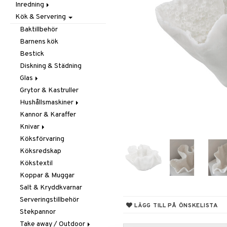
Inredning
Barnrumstextilier
Ljuslyktor & Ljusstakar
Småförvaring
Taklampor
Kök & Servering
Utomhusbelysning
Dekoration
Småförvaring & Korgar
Doftljus & Doftspridare
Väskor
Böcker
Baktillbehör
Förvaring & Hyllor
Figurer & Skulpturer
Barnens kök
Juldekoration
Klockor
Hängare & Krokar
Bestick
Ljuslyktor & Ljusstakar
Krukor
Hyllor
Diskning & Städning
Småmöbler
Metal Art
Småförvaring & Korgar
Glas
Väggdekorationer
Grytor & Kastruller
Champagneglas
Vaser
Hushållsmaskiner
Dricksglas
Kannor & Karaffer
Drink- & Cocktailglas
Brödrostar
Knivar
Ölglas
Kaffe, Te & Espresso
Köksförvaring
Snaps- & Avecglas
Mixer & Elvispar
Brödknivar
Köksredskap
Vinglas
Övriga maskiner
Knivset
Kökstextil
Whiskey- & Cognacglas
Vattenkokare
Knivslipar och Brynen
Koppar & Muggar
Knivtillbehör
Salt & Kryddkvarnar
Kockknivar
Serveringstillbehör
Skal- & Grönsaksknivar
LÄGG TILL PÅ ÖNSKELISTA
Stekpannor
Skärbrädor
Take away / Outdoor
Specialknivar