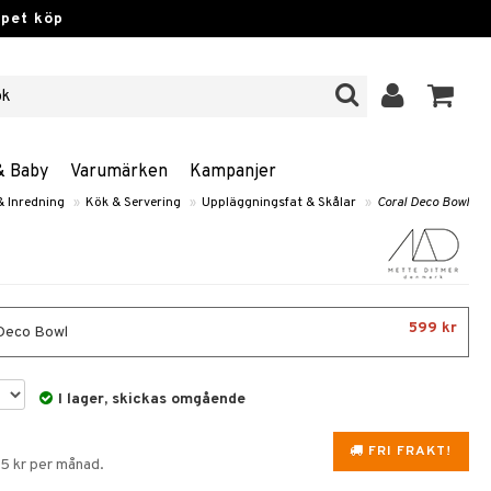
ppet köp
& Baby
Varumärken
Kampanjer
 Inredning
»
Kök & Servering
»
Uppläggningsfat & Skålar
»
Coral Deco Bowl
599 kr
Deco Bowl
I lager, skickas omgående
FRI FRAKT!
95 kr per månad.