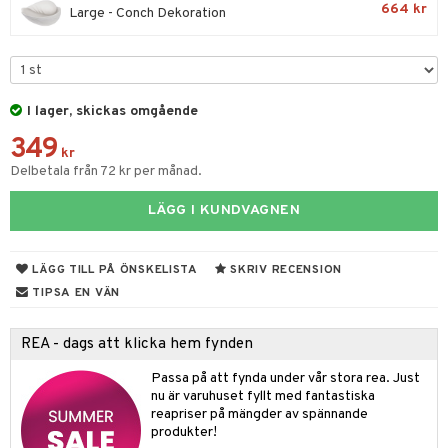
til
664 kr
Large - Conch Dekoration
vtillbehör
 & Muggar
kknivar
Kryddkvarnar
l- & Grönsaksknivar
ngstillbehör
I lager, skickas omgående
rbrädor
nnor
349
kr
cialknivar
Delbetala från 72 kr per månad.
way / Outdoor
skor
ar
LÄGG I KUNDVAGNEN
lådor
ietter
& Bakformar
LÄGG TILL PÅ ÖNSKELISTA
SKRIV RECENSION
moskannor
pa tallrikar
gningsfat & Skålar
TIPSA EN VÄN
rmosmuggar
tallrikar
Bartillbehör
REA - dags att klicka hem fynden
Passa på att fynda under vår stora rea. Just
& Plädar
nu är varuhuset fyllt med fantastiska
reapriser på mängder av spännande
s
dskuddar
textilier
produkter!