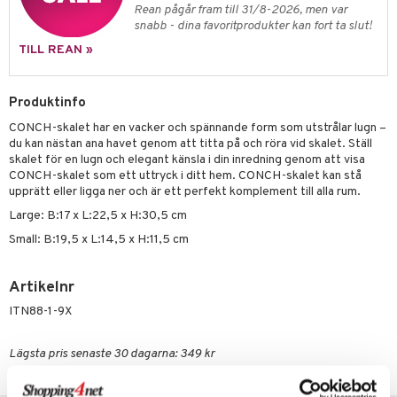
äder
lkar & Matare
Rean pågår fram till 31/8-2026, men var
änst
snabb - dina favoritprodukter kan fort ta slut!
ddset
ör
& Plädar
liv
TILL REAN »
 & svar
dar & Täcken
tilier
Grilltillbehör
produkt
an & Örngott
Produktinfo
elningen
CONCH-skalet har en vacker och spännande form som utstrålar lugn –
& insektsskydd
du kan nästan ana havet genom att titta på och röra vid skalet. Ställ
tik
skalet för en lugn och elegant känsla i din inredning genom att visa
dskuddar
k
CONCH-skalet som ett uttryck i ditt hem. CONCH-skalet kan stå
upprätt eller ligga ner och är ett perfekt komplement till alla rum.
textilier
rdsredskap
Large: B:17 x L:22,5 x H:30,5 cm
ddset
sbelysning
Small: B:19,5 x L:14,5 x H:11,5 cm
dar & Täcken
e
an & Örngott
Artikelnr
ITN88-1-9X
Lägsta pris senaste 30 dagarna: 349 kr