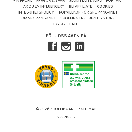
MIN PROFIL
FRÅGOR & SVAR
GLÖMT LÖSENORD
KONTAKT
ÄR DU EN INFLUENCER?
BLI AFFILIATE
COOKIES
INTEGRITETSPOLICY
KÖPVILLKOR FÖR SHOPPING4NET
OM SHOPPING4NET
SHOPPING4NET BEAUTYSTORE
TRYGG E-HANDEL
FÖLJ OSS ÄVEN PÅ
© 2026 SHOPPING4NET
•
SITEMAP
SVERIGE