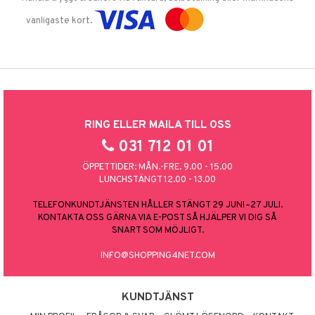
vanligaste kort.
RING ELLER MAILA TILL OSS
031 712 01 01
ÖPPETTIDER: MÅN.-FRE. 9.00 - 15.00
LUNCHSTÄNGT 12.00 - 13.00
TELEFONKUNDTJÄNSTEN HÅLLER STÄNGT 29 JUNI–27 JULI.
KONTAKTA OSS GÄRNA VIA E-POST SÅ HJÄLPER VI DIG SÅ
SNART SOM MÖJLIGT.
INFO@SHOPPING4NET.COM
KUNDTJÄNST