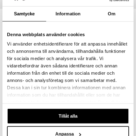
Tips till dig
Samtycke
Information
Om
Denna webbplats använder cookies
Vi använder enhetsidentifierare för att anpassa innehållet
och annonserna till användarna, tillhandahålla funktioner
för sociala medier och analysera vår trafik. Vi
vidarebefordrar även sådana identifierare och annan
information från din enhet till de sociala medier och
annons- och analysföretag som vi samarbetar med.
Alima Skål
Shell Skål
BYON
BYON
Dessa kan i sin tur kombinera informationen med annan
information som du har tillhandahållit eller som de har
278
279
kr
kr
samlat in när du har använt deras tjänster. Du godkänner
våra cookies vid fortsatt användande av vår webbplats.
Tillåt alla
-16%
Anpassa