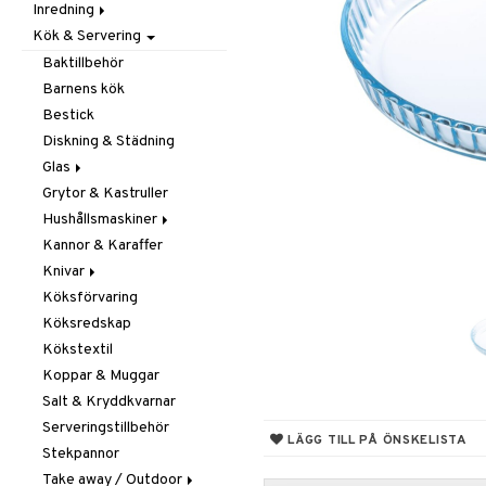
Inredning
Barnrumstextilier
Ljuslyktor & Ljusstakar
Småförvaring
Taklampor
Kök & Servering
Utomhusbelysning
Dekoration
Småförvaring & Korgar
Doftljus & Doftspridare
Väskor
Böcker
Baktillbehör
Förvaring & Hyllor
Figurer & Skulpturer
Barnens kök
Juldekoration
Klockor
Hängare & Krokar
Bestick
Ljuslyktor & Ljusstakar
Krukor
Hyllor
Diskning & Städning
Småmöbler
Metal Art
Småförvaring & Korgar
Glas
Väggdekorationer
Grytor & Kastruller
Champagneglas
Vaser
Hushållsmaskiner
Dricksglas
Kannor & Karaffer
Drink- & Cocktailglas
Brödrostar
Knivar
Ölglas
Kaffe, Te & Espresso
Köksförvaring
Snaps- & Avecglas
Mixer & Elvispar
Brödknivar
Köksredskap
Vinglas
Övriga maskiner
Knivset
Kökstextil
Whiskey- & Cognacglas
Vattenkokare
Knivslipar och Brynen
Koppar & Muggar
Knivtillbehör
Salt & Kryddkvarnar
Kockknivar
Serveringstillbehör
Skal- & Grönsaksknivar
LÄGG TILL PÅ ÖNSKELISTA
Stekpannor
Skärbrädor
Take away / Outdoor
Specialknivar