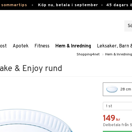
 sommartips
-
Köp nu, betala i september -
45 dagars 
ost
Apotek
Fitness
Hem & Inredning
Leksaker, Barn 
Shopping4net
»
Hem & Inredning
Bake & Enjoy rund
28 cm -
149
kr
Delbetala från 