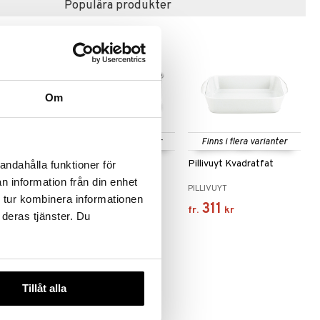
Populära produkter
Om
 varianter
Finns i flera varianter
Finns i flera varianter
till
Exxent Springform
Pillivuyt Kvadratfat
andahålla funktioner för
 Grå
n information från din enhet
EXXENT
PILLIVUYT
 tur kombinera informationen
99
311
fr.
kr
fr.
kr
 deras tjänster. Du
Tillåt alla