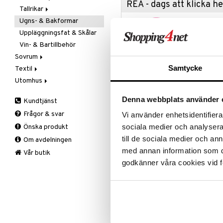
REA - dags att klicka 
Tallrikar
Flaskor
Ugns- & Bakformar
Matlådor
Assietter
Passa på a
fyllt med 
Uppläggningsfat & Skålar
Termoskannor
Djupa tallrikar
produkter
Vin- & Bartillbehör
Termosmuggar
Mattallrikar
Rean pågår
Sovrum
favoritprod
Samtycke
Textil
Filtar & Plädar
TILL REA
Utomhus
Prydnadskuddar
Badrumstextilier
Sängkläder
Dukar
Fågelholkar & Matare
Denna webbplats använder 
Kundtjänst
Produktinfo
Tillbehör
Filtar & Plädar
Friluftsliv
Bäddset
Frågor & svar
Vi använder enhetsidentifierar
Kökstextilier
Grill & Grilltillbehör
Kuddar & Täcken
Ge dina bakverk en elegant touc
sociala medier och analysera 
Önska produkt
kan du använda för pajer, tårtor 
Mattor
Krukor
Lakan & Örngott
Formen är tillverkad av borosilika
till de sociala medier och a
Om avdelningen
Övrigt
Mygg- & insektsskydd
och hållbarhet. Pyrex är nummer 
med annan information som du 
Prydnadskuddar
Picknick
Vår butik
konkurrerande produkter i borosili
godkänner våra cookies vid f
extrema temperaturer och håller l
Sovrumstextilier
Trädgårdsredskap
mikro, frys och diskmaskin! Skap
Väskor
Utomhusbelysning
Bäddset
kvalitet och stil i ditt kök!
Värmare
Kuddar & Täcken
Lakan & Örngott
Artikelnr
IUF50-28-KL