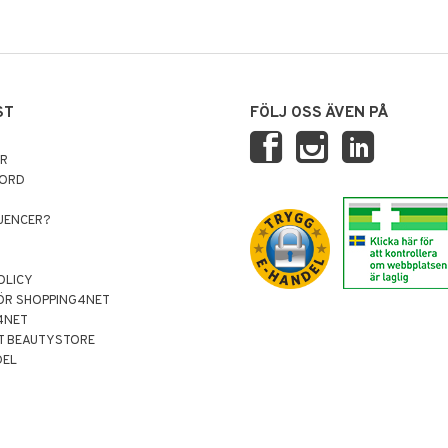
ST
FÖLJ OSS ÄVEN PÅ
AR
NORD
LUENCER?
OLICY
ÖR SHOPPING4NET
4NET
T BEAUTYSTORE
DEL