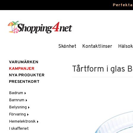
Perfekta
Skönhet
Kontaktlinser
Hälsok
VARUMÄRKEN
Tårtform i glas 
KAMPANJER
NYA PRODUKTER
PRESENTKORT
Badrum
Barnrum
Badrumsinredning
Belysning
Badrumstextilier
Barnlampor
Förvaring
Badrumstillbehör
Barnmöbler
Belysningstillbehör
Hemelektronik
Barnrumsdekoration
Lampor
Hängare & krokar
I skafferiet
Barnrumsförvaring
LED-ljus
Hyllor
Ljud
Bordslampor