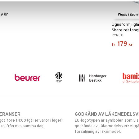
9 kr
Finns i flera
Ugnsform i gla
Share rektang
PYREX
179
fr.
kr
VERANSER
GODKÄND AV LÄKEMEDELSV
gda före 14:00 (gäller varor i lager)
EU-logotypen är symbolen som visar
 ut från oss samma dag.
godkända av Läkemedelsverket gä
försäljning av läkemedel.