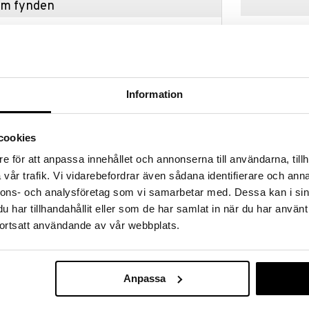
hem fynden
tt fynda under vår stora rea. Just nu är varuhuset
fantastiska reapriser på mängder av spännande
!
 fram till 31/8-2026, men var snabb - dina
ukter kan fort ta slut!
Information
N »
Finns i flera
cookies
Grand Cru Lock 
e för att anpassa innehållet och annonserna till användarna, tillh
h med Pyrex® Tårtform Iconics. Den runda formen
ugnsfast form
vår trafik. Vi vidarebefordrar även sådana identifierare och anna
och quicher som imponerar på både familj och gäster.
ROSENDAHL
tglas från Frankrike, vilket garanterar högsta kvalitet
nnons- och analysföretag som vi samarbetar med. Dessa kan i sin
59
1 i termisk och mekanisk resistens jämfört med
fr.
kr
har tillhandahållit eller som de har samlat in när du har använt
katglas – perfekt för dig som vill ha en form som tål
ortsatt användande av vår webbplats.
änge! Reptålig, BPA-fri och hygienisk! Tål ugn,
a minnesvärda stunder med varje bakning – fransk
nyhet
Anpassa