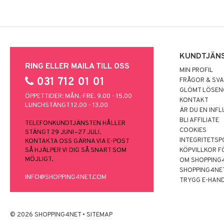
KUNDTJÄN
RING ELLER MAILA TILL OSS
MIN PROFIL
031 712 01 01
FRÅGOR & SV
GLÖMT LÖSE
ÖPPETTIDER: MÅN.-FRE. 9.00 - 15.00
KONTAKT
LUNCHSTÄNGT 12.00 - 13.00
ÄR DU EN INF
BLI AFFILIATE
TELEFONKUNDTJÄNSTEN HÅLLER
COOKIES
STÄNGT 29 JUNI–27 JULI.
INTEGRITETSP
KONTAKTA OSS GÄRNA VIA E-POST
SÅ HJÄLPER VI DIG SÅ SNART SOM
KÖPVILLKOR F
MÖJLIGT.
OM SHOPPING
SHOPPING4NE
INFO@SHOPPING4NET.COM
TRYGG E-HAN
© 2026 SHOPPING4NET
•
SITEMAP