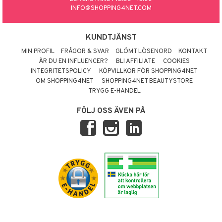
INFO@SHOPPING4NET.COM
KUNDTJÄNST
MIN PROFIL
FRÅGOR & SVAR
GLÖMT LÖSENORD
KONTAKT
ÄR DU EN INFLUENCER?
BLI AFFILIATE
COOKIES
INTEGRITETSPOLICY
KÖPVILLKOR FÖR SHOPPING4NET
OM SHOPPING4NET
SHOPPING4NET BEAUTYSTORE
TRYGG E-HANDEL
FÖLJ OSS ÄVEN PÅ