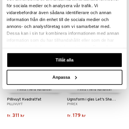
Grand Cru Lock till ugnsfast form Grå
Exxent Springform
för sociala medier och analysera vår trafik. Vi
ROSENDAHL
EXXENT
vidarebefordrar även sådana identifierare och annan
59
99
information från din enhet till de sociala medier och
fr.
kr
fr.
kr
annons- och analysföretag som vi samarbetar med.
Dessa kan i sin tur kombinera informationen med annan
information som du har tillhandahållit eller som de har
nyhet
samlat in när du har använt deras tjänster. Du godkänner
våra cookies vid fortsatt användande av vår webbplats.
Tillåt alla
Anpassa
Finns i flera varianter
Finns i flera varianter
Pillivuyt Kvadratfat
Ugnsform i glas Let’s Share rektangulär
PILLIVUYT
PYREX
311
179
fr.
kr
fr.
kr