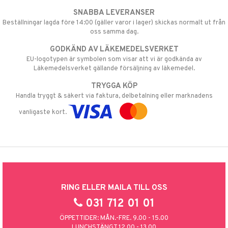
SNABBA LEVERANSER
Beställningar lagda före 14:00 (gäller varor i lager) skickas normalt ut från
oss samma dag.
GODKÄND AV LÄKEMEDELSVERKET
EU-logotypen är symbolen som visar att vi är godkända av
Läkemedelsverket gällande försäljning av läkemedel.
TRYGGA KÖP
Handla tryggt & säkert via faktura, delbetalning eller marknadens
vanligaste kort.
RING ELLER MAILA TILL OSS
031 712 01 01
ÖPPETTIDER: MÅN.-FRE. 9.00 - 15.00
LUNCHSTÄNGT 12.00 - 13.00