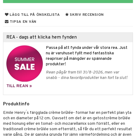
til
vtillbehör
 & Muggar
LÄGG TILL PÅ ÖNSKELISTA
SKRIV RECENSION
kknivar
Kryddkvarnar
TIPSA EN VÄN
l- & Grönsaksknivar
ngstillbehör
REA - dags att klicka hem fynden
rbrädor
nnor
Passa på att fynda under vår stora rea. Just
cialknivar
way / Outdoor
nu är varuhuset fyllt med fantastiska
reapriser på mängder av spännande
skor
ar
produkter!
Rean pågår fram till 31/8-2026, men var
lådor
ietter
& Bakformar
snabb - dina favoritprodukter kan fort ta slut!
moskannor
pa tallrikar
gningsfat & Skålar
TILL REAN »
rmosmuggar
tallrikar
Bartillbehör
Produktinfo
Emile Henry ́s färgglada crème brûlée- formar har en perfekt plan yta
& Plädar
och en diameter på 12 cm. Oavsett om det är en getostcrème brûlée
med honung eller en tomat- och mozarellamix som förrätt, eller en
s
dskuddar
textilier
traditionell crème brûlée som efterrätt, så får du ett perfekt resultat
varje gång. De är ganska grunda för jämn värmefördelning och är även