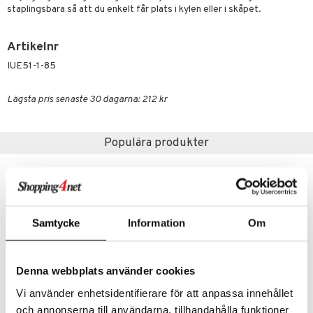
äder
lkar & Matare
staplingsbara så att du enkelt får plats i kylen eller i skåpet.
änst
ddset
ör
& Plädar
liv
 & svar
Artikelnr
dar & Täcken
tilier
Grilltillbehör
IUE51-1-85
produkt
an & Örngott
elningen
Lägsta pris senaste 30 dagarna: 212 kr
& insektsskydd
tik
dskuddar
k
Populära produkter
textilier
rdsredskap
ddset
sbelysning
dar & Täcken
e
Samtycke
Information
Om
an & Örngott
Denna webbplats använder cookies
Vi använder enhetsidentifierare för att anpassa innehållet
Finns i flera varianter
Finns i flera varianter
och annonserna till användarna, tillhandahålla funktioner