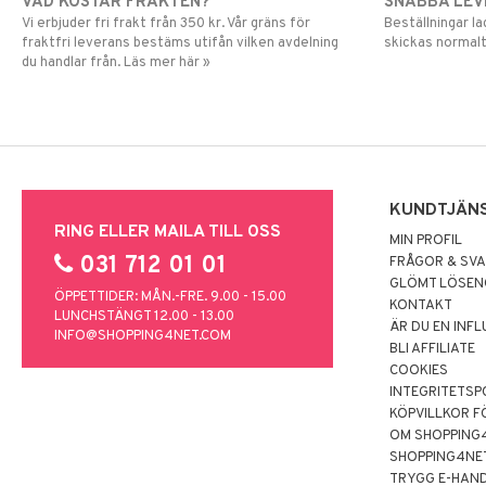
VAD KOSTAR FRAKTEN?
SNABBA LE
Vi erbjuder fri frakt från 350 kr. Vår gräns för
Beställningar la
fraktfri leverans bestäms utifån vilken avdelning
skickas normalt
du handlar från. Läs mer här »
KUNDTJÄN
RING ELLER MAILA TILL OSS
MIN PROFIL
031 712 01 01
FRÅGOR & SV
GLÖMT LÖSE
ÖPPETTIDER: MÅN.-FRE. 9.00 - 15.00
KONTAKT
LUNCHSTÄNGT 12.00 - 13.00
ÄR DU EN INF
INFO@SHOPPING4NET.COM
BLI AFFILIATE
COOKIES
INTEGRITETSP
KÖPVILLKOR F
OM SHOPPING
SHOPPING4NE
TRYGG E-HAN