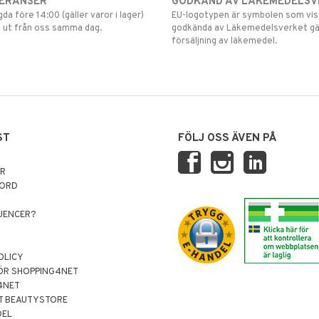
VERANSER
GODKÄND AV LÄKEMEDELSV
gda före 14:00 (gäller varor i lager)
EU-logotypen är symbolen som visar
 ut från oss samma dag.
godkända av Läkemedelsverket gä
försäljning av läkemedel.
ST
FÖLJ OSS ÄVEN PÅ
AR
NORD
LUENCER?
OLICY
ÖR SHOPPING4NET
4NET
T BEAUTYSTORE
DEL