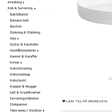
Inredning
Barnrumstextilier
Ljuslyktor & Ljusstakar
Småförvaring
Taklampor
Kök & Servering
Utomhusbelysning
Dekoration
Småförvaring & Korgar
Doftljus & Doftspridare
Väskor
Böcker
Baktillbehör
Förvaring & Hyllor
Figurer & Skulpturer
Barnens kök
Juldekoration
Klockor
Hängare & Krokar
Bestick
Ljuslyktor & Ljusstakar
Krukor
Hyllor
Diskning & Städning
Småmöbler
Metal Art
Småförvaring & Korgar
Glas
Väggdekorationer
Grytor & Kastruller
Champagneglas
Vaser
Hushållsmaskiner
Dricksglas
Kannor & Karaffer
Drink- & Cocktailglas
Brödrostar
Knivar
Ölglas
Kaffe, Te & Espresso
Köksförvaring
Snaps- & Avecglas
Mixer & Elvispar
Brödknivar
Köksredskap
Vinglas
Övriga maskiner
Knivset
Kökstextil
Whiskey- & Cognacglas
Vattenkokare
Knivslipar och Brynen
Koppar & Muggar
Knivtillbehör
Salt & Kryddkvarnar
Kockknivar
Serveringstillbehör
Skal- & Grönsaksknivar
LÄGG TILL PÅ ÖNSKELISTA
Stekpannor
Skärbrädor
Take away / Outdoor
Specialknivar