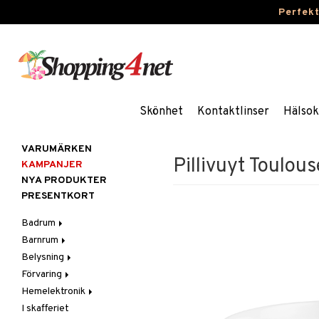
Perfek
Skönhet
Kontaktlinser
Hälsok
VARUMÄRKEN
Pillivuyt Toulous
KAMPANJER
NYA PRODUKTER
PRESENTKORT
Badrum
Barnrum
Badrumsinredning
Belysning
Badrumstextilier
Barnlampor
Förvaring
Badrumstillbehör
Barnmöbler
Belysningstillbehör
Hemelektronik
Barnrumsdekoration
Lampor
Hängare & krokar
I skafferiet
Barnrumsförvaring
LED-ljus
Hyllor
Ljud
Bordslampor