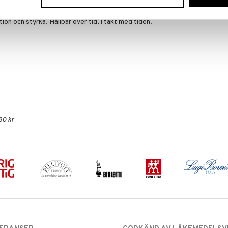
. Sedan 1818 har Pillivuyt tillverkat klassiskt franskt
ing. Pillivuyt är fransk elegans i kombination med en
ion och styrka. Hållbar över tid, i takt med tiden.
80 kr