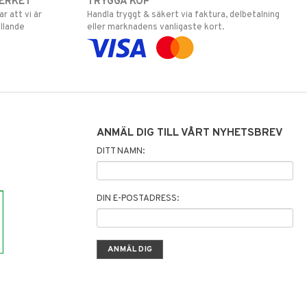
ERKET
TRYGGA KÖP
 att vi är
Handla tryggt & säkert via faktura, delbetalning
llande
eller marknadens vanligaste kort.
ANMÄL DIG TILL VÅRT NYHETSBREV
DITT NAMN:
DIN E-POSTADRESS: