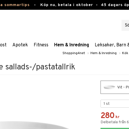
ta sommartips
-
Köp nu, betala i oktober -
45 dagars ö
ost
Apotek
Fitness
Hem & Inredning
Leksaker, Barn 
Shopping4net
»
Hem & Inredning
»
Kök 
e sallads-/pastatallrik
Vit - P
280
kr
Delbetala från 