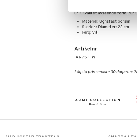
Värmare
Kuddar & Täcken
termisk chock (-30 °C till +350 °C)
porslin med en helt speciell gjutn
Lakan & Örngott
unik kvalitet avseende form, funkt
Material: Ugnsfast porslin
Storlek: Diameter: 22 cm
Färg: Vit
Artikelnr
IAR75-1-WI
Lägsta pris senaste 30 dagarna: 2