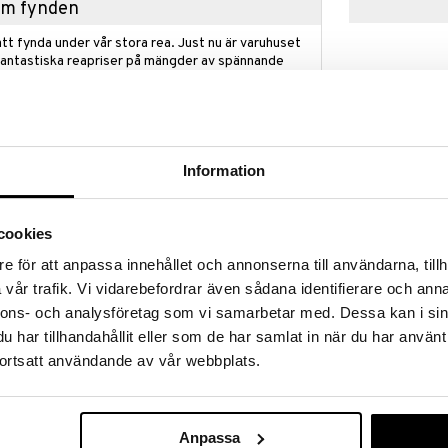
hem fynden
tt fynda under vår stora rea. Just nu är varuhuset
fantastiska reapriser på mängder av spännande
!
 fram till 31/8-2026, men var snabb - dina
ukter kan fort ta slut!
N »
Information
Pillivuyt Pliss
cookies
 Pillivuyt med den vackra plissering i botten skapar
pastatallrik dj
du vill servera en enkel lunch, din favoritpasta eller
PILLIVUYT
e för att anpassa innehållet och annonserna till användarna, tillh
det perfekta valet! En snygg dukning kännetecknas
399
vår trafik. Vi vidarebefordrar även sådana identifierare och anna
onlighet – två egenskaper som Pillivuyts Toulouse-
kr
lev först känt för sina eleganta fat med handtag, som
nnons- och analysföretag som vi samarbetar med. Dessa kan i sin
 designerna från Sismo Studio. Därefter har serien
har tillhandahållit eller som de har samlat in när du har använt
ortsatt användande av vår webbplats.
n och vackert på bordet, dessutom är det eldfast. Du
 eller mikrovågsugn, på spisen och till och med på
något läckert tillbehör till en stek. Har du en
Anpassa
älla in fatet direkt i ugnen, eftersom Toulouse tål