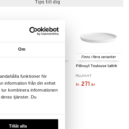
Tips till dig
Om
Finns i flera varianter
e Sallads
Pillivuyt Toulouse skål
Pillivuyt Toulouse tallrik
up
med handtag
PILLIVUYT
PILLIVUYT
andahålla funktioner för
169
271
n information från din enhet
kr
fr.
kr
 tur kombinera informationen
 deras tjänster. Du
Tillåt alla