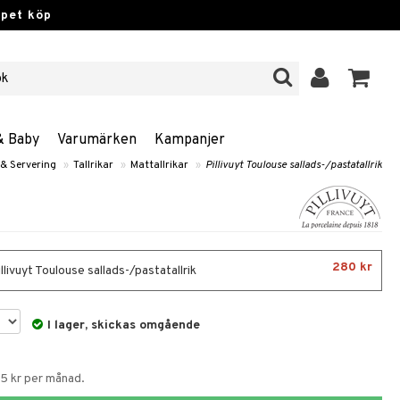
ppet köp
& Baby
Varumärken
Kampanjer
& Servering
»
Tallrikar
»
Mattallrikar
»
Pillivuyt Toulouse sallads-/pastatallrik
280 kr
illivuyt Toulouse sallads-/pastatallrik
I lager, skickas omgående
65 kr per månad.