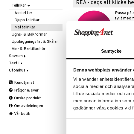
REA - dags att klicka 
Tallrikar
Flaskor
Matlådor
Assietter
Passa på a
fyllt med 
Termoskannor
Djupa tallrikar
produkter
Termosmuggar
Mattallrikar
Rean pågår
Ugns- & Bakformar
favoritprod
Uppläggningsfat & Skålar
TILL REA
Vin- & Bartillbehör
Samtycke
Sovrum
Produktinfo
Textil
Filtar & Plädar
Denna webbplats använder 
Utomhus
Prydnadskuddar
Badrumstextilier
Den populära serien Toulouse från
en dukning utöver den vanliga. Om 
Sängkläder
Dukar
Fågelholkar & Matare
Vi använder enhetsidentifierar
en smakrik varmrätt är Toulouse 
Kundtjänst
Tillbehör
Filtar & Plädar
Friluftsliv
Bäddset
sociala medier och analysera 
av såväl fantastisk stil som pers
Frågor & svar
Kökstextilier
Grill & Grilltillbehör
Kuddar & Täcken
porslin har i överflöd. Toulouse b
till de sociala medier och a
Önska produkt
utformades av de berömda franska
Mattor
Krukor
Lakan & Örngott
med annan information som du 
utökats med flera fat och skålar.
Om avdelningen
Övrigt
Mygg- & insektsskydd
godkänner våra cookies vid f
Prydnadskuddar
Picknick
Vår butik
Toulouse porslin är starkt i ugne
kan därför använda porslinet i ugn
Sovrumstextilier
Trädgårdsredskap
grillen när du exempelvis vill laga 
Väskor
Utomhusbelysning
Bäddset
färdiglagad rätt i frysen kan du st