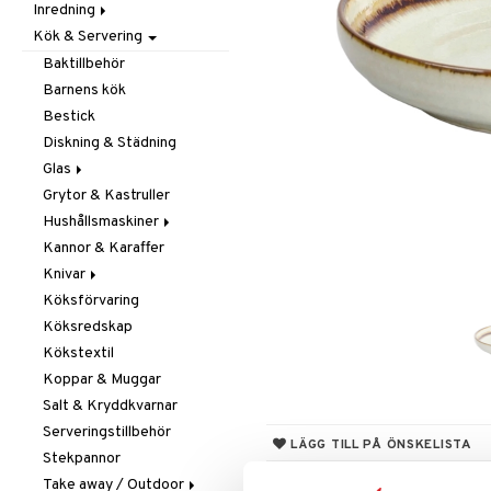
Inredning
Barnrumstextilier
Ljuslyktor & Ljusstakar
Småförvaring
Taklampor
Kök & Servering
Utomhusbelysning
Dekoration
Småförvaring & Korgar
Doftljus & Doftspridare
Väskor
Böcker
Baktillbehör
Förvaring & Hyllor
Figurer & Skulpturer
Barnens kök
Juldekoration
Klockor
Hängare & Krokar
Bestick
Ljuslyktor & Ljusstakar
Krukor
Hyllor
Diskning & Städning
Småmöbler
Metal Art
Småförvaring & Korgar
Glas
Väggdekorationer
Grytor & Kastruller
Champagneglas
Vaser
Hushållsmaskiner
Dricksglas
Kannor & Karaffer
Drink- & Cocktailglas
Brödrostar
Knivar
Ölglas
Kaffe, Te & Espresso
Köksförvaring
Snaps- & Avecglas
Mixer & Elvispar
Brödknivar
Köksredskap
Vinglas
Övriga maskiner
Knivset
Kökstextil
Whiskey- & Cognacglas
Vattenkokare
Knivslipar och Brynen
Koppar & Muggar
Knivtillbehör
Salt & Kryddkvarnar
Kockknivar
Serveringstillbehör
Skal- & Grönsaksknivar
LÄGG TILL PÅ ÖNSKELISTA
Stekpannor
Skärbrädor
Take away / Outdoor
Specialknivar