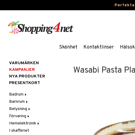
Perfekta
Skönhet
Kontaktlinser
Hälsok
VARUMÄRKEN
Wasabi Pasta Pl
KAMPANJER
NYA PRODUKTER
PRESENTKORT
Badrum
Barnrum
Badrumsinredning
Belysning
Badrumstextilier
Barnlampor
Förvaring
Badrumstillbehör
Barnmöbler
Belysningstillbehör
Hemelektronik
Barnrumsdekoration
Lampor
Hängare & krokar
I skafferiet
Barnrumsförvaring
LED-ljus
Hyllor
Ljud
Bordslampor