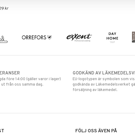
29 kr
VERANSER
GODKÄND AV LÄKEMEDELSV
gda före 14:00 (gäller varor i lager)
EU-logotypen är symbolen som visar
 ut från oss samma dag.
godkända av Läkemedelsverket gä
försäljning av läkemedel.
ST
FÖLJ OSS ÄVEN PÅ