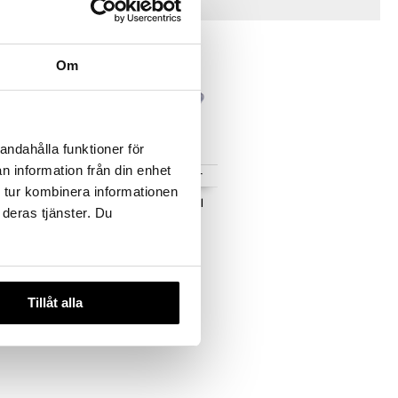
Tips till dig
Om
andahålla funktioner för
n information från din enhet
 varianter
Finns i flera varianter
 tur kombinera informationen
ice Bowl 12
Nippon Blue Tayo Bowl
 deras tjänster. Du
15.2 cm
STUDIO
TOKYO DESIGN STUDIO
94
fr.
kr
Tillåt alla