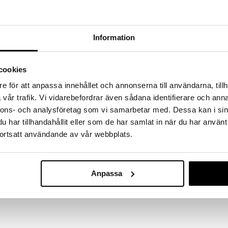
hem fynden
tt fynda under vår stora rea. Just nu är varuhuset
fantastiska reapriser på mängder av spännande
Information
!
 fram till 31/8-2026, men var snabb - dina
ukter kan fort ta slut!
cookies
N »
e för att anpassa innehållet och annonserna till användarna, tillh
vår trafik. Vi vidarebefordrar även sådana identifierare och anna
Finns i flera
nnons- och analysföretag som vi samarbetar med. Dessa kan i sin
Nippon Blue R
r Wasabi Pasta Plate i storleken 22x4 cm,
har tillhandahållit eller som de har samlat in när du har använt
cm
ns. Denna tallrik är skapad för att inte bara framhäva
ortsatt användande av vår webbplats.
TOKYO DESIGN 
 att addera en touch av elegans till din servering.
77
fekt för att presentera allt från saftiga
fr.
kr
ätter eller vackra desserter. Ge din mat ett lyft och
imata tillskottet till din måltidsupplevelse med dess
Anpassa