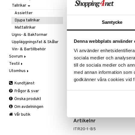
REA - dags att klicka 
Tallrikar
Flaskor
Matlådor
Assietter
Passa på a
fyllt med 
Termoskannor
Djupa tallrikar
Samtycke
produkter
Termosmuggar
Mattallrikar
Rean pågår
Ugns- & Bakformar
favoritprod
Denna webbplats använder 
Uppläggningsfat & Skålar
TILL REA
Vin- & Bartillbehör
Vi använder enhetsidentifierar
Sovrum
sociala medier och analysera 
Produktinfo
Textil
Filtar & Plädar
till de sociala medier och a
Utomhus
Prydnadskuddar
Badrumstextilier
Förhöj din pastupplevelse med vå
med annan information som du 
förtrollande i en stilren beige nya
Sängkläder
Dukar
Fågelholkar & Matare
godkänner våra cookies vid f
smaken av din pasta utan också för
Kundtjänst
Tillbehör
Filtar & Plädar
Friluftsliv
Bäddset
Dess mångsidiga design passar per
Frågor & svar
Kökstextilier
Grill & Grilltillbehör
Kuddar & Täcken
pastarätter till aptitretande förr
Önska produkt
låt Wasabi Pasta Plate bli det ult
Mattor
Krukor
Lakan & Örngott
stilrena och funktionella design!
Om avdelningen
Övrigt
Mygg- & insektsskydd
Prydnadskuddar
Picknick
Vår butik
Artikelnr
Sovrumstextilier
Trädgårdsredskap
Väskor
Utomhusbelysning
Bäddset
ITR20-1-B5