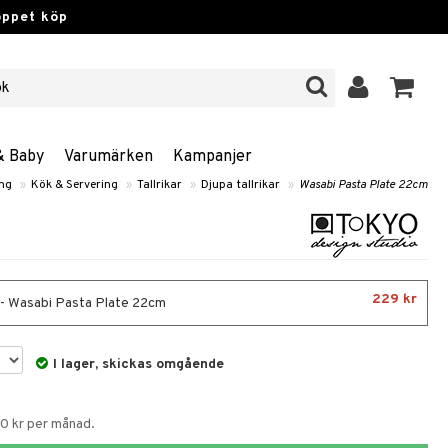
öppet köp
& Baby
Varumärken
Kampanjer
ng
»
Kök & Servering
»
Tallrikar
»
Djupa tallrikar
»
Wasabi Pasta Plate 22cm
229 kr
- Wasabi Pasta Plate 22cm
I lager, skickas omgående
60 kr per månad.