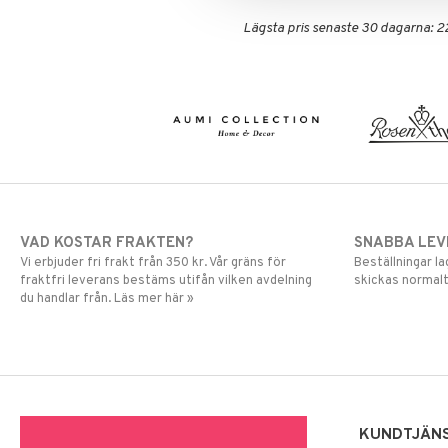
Värmare
Kuddar & Täcken
Lakan & Örngott
Lägsta pris senaste 30 dagarna: 2
VAD KOSTAR FRAKTEN?
SNABBA LE
Vi erbjuder fri frakt från 350 kr. Vår gräns för
Beställningar la
fraktfri leverans bestäms utifån vilken avdelning
skickas normalt
du handlar från. Läs mer här »
KUNDTJÄN