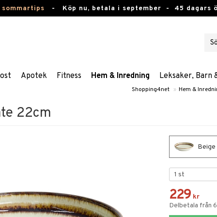
 sommartips
-
Köp nu, betala i september -
45 dagars 
ost
Apotek
Fitness
Hem & Inredning
Leksaker, Barn 
Shopping4net
»
Hem & Inredni
ate 22cm
Beige 
229
kr
Delbetala från 