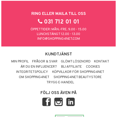
RING ELLER MAILA TILL OSS
031 712 01 01
ÖPPETTIDER: MÅN.-FRE. 9.00 - 15.00
LUNCHSTÄNGT 12.00 - 13.00
INFO@SHOPPING4NET.COM
KUNDTJÄNST
MIN PROFIL
FRÅGOR & SVAR
GLÖMT LÖSENORD
KONTAKT
ÄR DU EN INFLUENCER?
BLI AFFILIATE
COOKIES
INTEGRITETSPOLICY
KÖPVILLKOR FÖR SHOPPING4NET
OM SHOPPING4NET
SHOPPING4NET BEAUTYSTORE
TRYGG E-HANDEL
FÖLJ OSS ÄVEN PÅ