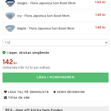
til
142 kr
Gingko - Flora Japonica Sori Bowl 18cm
vtillbehör
 & Muggar
145 kr
Ivy - Flora Japonica Sori Bowl 18cm
kknivar
Kryddkvarnar
l- & Grönsaksknivar
ngstillbehör
145 kr
Maple - Flora Japonica Sori Bowl 18cm
rbrädor
nnor
cialknivar
way / Outdoor
skor
ar
I lager, skickas omgående
142
lådor
ietter
kr
Delbetala från 52 kr per månad.
moskannor
pa tallrikar
rmosmuggar
LÄGG I KUNDVAGNEN
tallrikar
& Bakformar
LÄGG TILL PÅ ÖNSKELISTA
SKRIV RECENSION
gningsfat & Skålar
TIPSA EN VÄN
Bartillbehör
REA - dags att klicka hem fynden