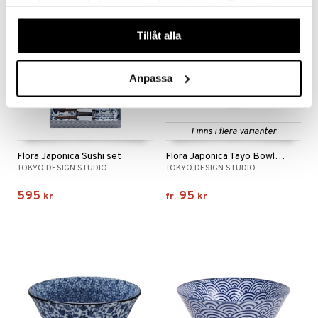
samlat in när du har använt deras tjänster. Du godkänner
våra cookies vid fortsatt användande av vår webbplats.
Tillåt alla
Anpassa
Finns i flera varianter
Flora Japonica Sushi set
Flora Japonica Tayo Bowl 14.8cm
TOKYO DESIGN STUDIO
TOKYO DESIGN STUDIO
595
95
kr
fr.
kr