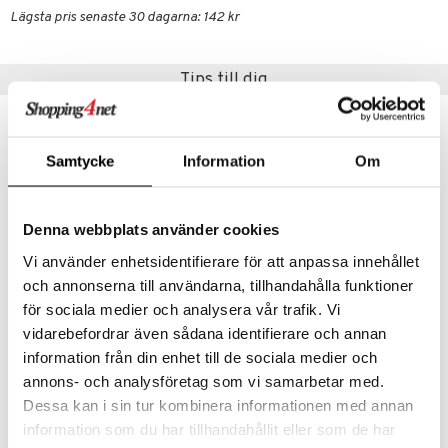
Lägsta pris senaste 30 dagarna: 142 kr
Tips till dig
Samtycke
Information
Om
Denna webbplats använder cookies
Vi använder enhetsidentifierare för att anpassa innehållet
och annonserna till användarna, tillhandahålla funktioner
Finns i flera varianter
för sociala medier och analysera vår trafik. Vi
vidarebefordrar även sådana identifierare och annan
Flora Japonica Noodle Bowl 20.3cm
Flora Japonica Rice Bowl 12cm
TOKYO DESIGN STUDIO
TOKYO DESIGN STUDIO
information från din enhet till de sociala medier och
annons- och analysföretag som vi samarbetar med.
158
89
kr
kr
Dessa kan i sin tur kombinera informationen med annan
information som du har tillhandahållit eller som de har