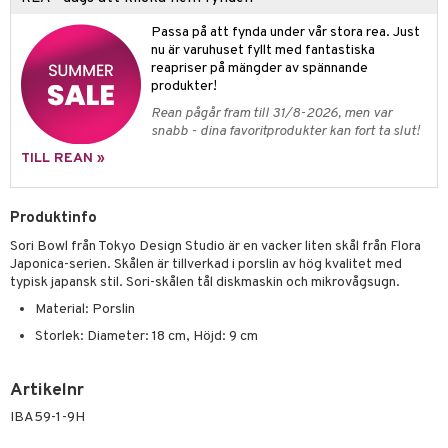
Passa på att fynda under vår stora rea. Just
& Plädar
nu är varuhuset fyllt med fantastiska
reapriser på mängder av spännande
s
dskuddar
textilier
produkter!
äder
lkar & Matare
Rean pågår fram till 31/8-2026, men var
änst
snabb - dina favoritprodukter kan fort ta slut!
ddset
ör
& Plädar
liv
TILL REAN »
 & svar
dar & Täcken
tilier
Grilltillbehör
produkt
an & Örngott
Produktinfo
elningen
Sori Bowl från Tokyo Design Studio är en vacker liten skål från Flora
& insektsskydd
Japonica-serien. Skålen är tillverkad i porslin av hög kvalitet med
tik
typisk japansk stil. Sori-skålen tål diskmaskin och mikrovågsugn.
dskuddar
k
Material: Porslin
textilier
rdsredskap
Storlek: Diameter: 18 cm, Höjd: 9 cm
ddset
sbelysning
Artikelnr
dar & Täcken
e
IBA59-1-9H
an & Örngott