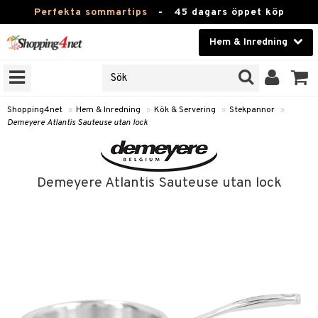
Perfekta sommartips
-
45 dagars öppet köp
Hem & Inredning
RKEN
Skönhet
JER
ODUKTER
Kontaktlinser
Shopping4net
»
Hem & Inredning
»
Kök & Servering
»
Stekpannor
»
Demeyere Atlantis Sauteuse utan lock
TKORT
Hälsokost
Apotek
Demeyere Atlantis Sauteuse utan lock
sinredning
Fitness
g
textilier
mpor
Hem & Inredning
g
stillbehör
bler
ngstillbehör
Leksaker, Barn & Baby
ronik
msdekoration
r
e & krokar
Varumärken
dslampor
et
msförvaring
us
Kampanjer
lampor
g
stextilier
tor & Ljusstakar
varing