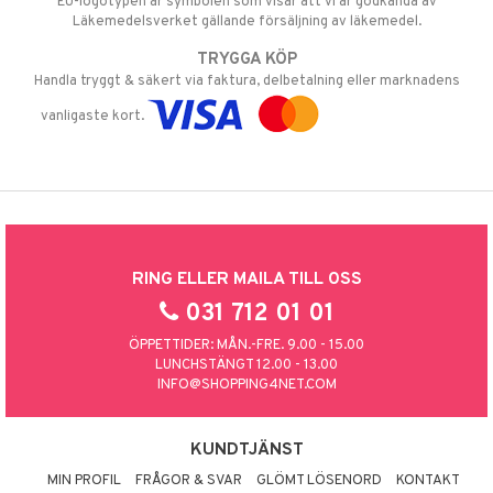
EU-logotypen är symbolen som visar att vi är godkända av
Läkemedelsverket gällande försäljning av läkemedel.
TRYGGA KÖP
Handla tryggt & säkert via faktura, delbetalning eller marknadens
vanligaste kort.
RING ELLER MAILA TILL OSS
031 712 01 01
ÖPPETTIDER: MÅN.-FRE. 9.00 - 15.00
LUNCHSTÄNGT 12.00 - 13.00
INFO@SHOPPING4NET.COM
KUNDTJÄNST
MIN PROFIL
FRÅGOR & SVAR
GLÖMT LÖSENORD
KONTAKT