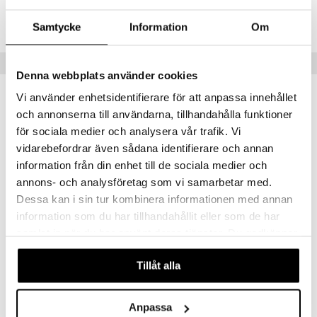
Lägsta pris senaste 30 dagarna: 1899 kr
Samtycke
Information
Om
Tips till dig
Denna webbplats använder cookies
Vi använder enhetsidentifierare för att anpassa innehållet
och annonserna till användarna, tillhandahålla funktioner
för sociala medier och analysera vår trafik. Vi
vidarebefordrar även sådana identifierare och annan
information från din enhet till de sociala medier och
annons- och analysföretag som vi samarbetar med.
Dessa kan i sin tur kombinera informationen med annan
information som du har tillhandahållit eller som de har
Finns i flera varianter
Finns i flera varianter
samlat in när du har använt deras tjänster. Du godkänner
Demeyere Apollo Sauteuse utan lock
Demeyere Atlantis Gryta med lock
våra cookies vid fortsatt användande av vår webbplats.
DEMEYERE
DEMEYERE
Tillåt alla
2098
2579
fr.
kr
fr.
kr
Anpassa