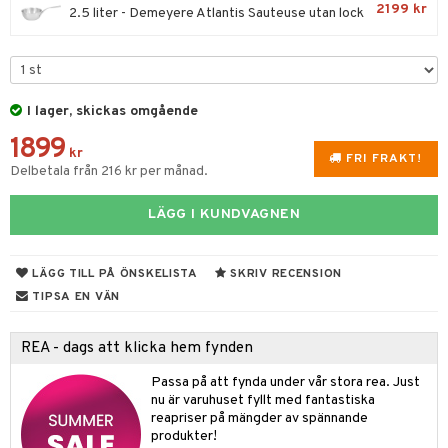
til
2199 kr
2.5 liter - Demeyere Atlantis Sauteuse utan lock
vtillbehör
 & Muggar
kknivar
Kryddkvarnar
l- & Grönsaksknivar
ngstillbehör
I lager, skickas omgående
rbrädor
nnor
1899
kr
FRI FRAKT!
cialknivar
Delbetala från 216 kr per månad.
way / Outdoor
skor
ar
LÄGG I KUNDVAGNEN
lådor
ietter
& Bakformar
LÄGG TILL PÅ ÖNSKELISTA
SKRIV RECENSION
moskannor
pa tallrikar
gningsfat & Skålar
TIPSA EN VÄN
rmosmuggar
tallrikar
Bartillbehör
REA - dags att klicka hem fynden
Passa på att fynda under vår stora rea. Just
& Plädar
nu är varuhuset fyllt med fantastiska
reapriser på mängder av spännande
s
dskuddar
textilier
produkter!