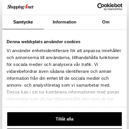
Samtycke
Information
Om
Denna webbplats använder cookies
Eva Solo Dekanteringskaraff
Eva Solo Droppfri karaff
Vi använder enhetsidentifierare för att anpassa innehållet
EVA SOLO
EVA SOLO
och annonserna till användarna, tillhandahålla funktioner
646
387
kr
kr
för sociala medier och analysera vår trafik. Vi
vidarebefordrar även sådana identifierare och annan
information från din enhet till de sociala medier och
annons- och analysföretag som vi samarbetar med.
Dessa kan i sin tur kombinera informationen med annan
information som du har tillhandahållit eller som de har
samlat in när du har använt deras tjänster. Du godkänner
våra cookies vid fortsatt användande av vår webbplats.
Tillåt alla