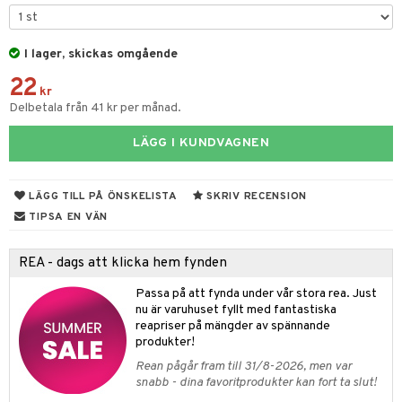
til
vtillbehör
 & Muggar
I lager, skickas omgående
kknivar
Kryddkvarnar
22
l- & Grönsaksknivar
kr
ingstillbehör
Delbetala från 41 kr per månad.
rbrädor
nnor
LÄGG I KUNDVAGNEN
cialknivar
way / Outdoor
skor
ar
LÄGG TILL PÅ ÖNSKELISTA
SKRIV RECENSION
TIPSA EN VÄN
lådor
ietter
& Bakformar
moskannor
pa tallrikar
gningsfat & Skålar
REA - dags att klicka hem fynden
rmosmuggar
tallrikar
Bartillbehör
Passa på att fynda under vår stora rea. Just
nu är varuhuset fyllt med fantastiska
reapriser på mängder av spännande
produkter!
& Plädar
Rean pågår fram till 31/8-2026, men var
s
dskuddar
textilier
snabb - dina favoritprodukter kan fort ta slut!