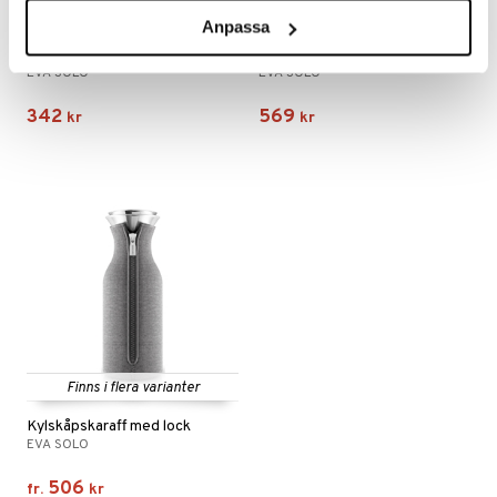
Anpassa
Eva Solo Olja/Vinäger karaff med hällpip
Eva Solo Termoskanna
EVA SOLO
EVA SOLO
342
569
kr
kr
Finns i flera varianter
Kylskåpskaraff med lock
EVA SOLO
506
fr.
kr