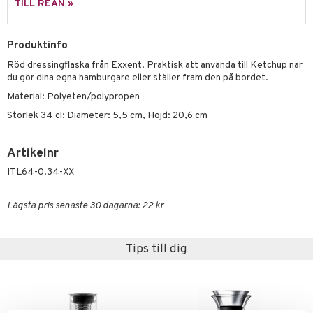
TILL REAN »
äder
lkar & Matare
änst
ddset
ör
& Plädar
liv
 & svar
Produktinfo
dar & Täcken
tilier
Grilltillbehör
Röd dressingflaska från Exxent. Praktisk att använda till Ketchup när
produkt
an & Örngott
du gör dina egna hamburgare eller ställer fram den på bordet.
elningen
Material: Polyeten/polypropen
& insektsskydd
Storlek 34 cl: Diameter: 5,5 cm, Höjd: 20,6 cm
tik
dskuddar
k
Artikelnr
textilier
rdsredskap
ITL64-0.34-XX
ddset
sbelysning
dar & Täcken
e
Lägsta pris senaste 30 dagarna: 22 kr
an & Örngott
Tips till dig