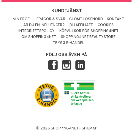
KUNDTJÄNST
MIN PROFIL
FRÅGOR & SVAR
GLÖMT LÖSENORD
KONTAKT
ÄR DU EN INFLUENCER?
BLI AFFILIATE
COOKIES
INTEGRITETSPOLICY
KÖPVILLKOR FÖR SHOPPING4NET
OM SHOPPING4NET
SHOPPING4NET BEAUTYSTORE
TRYGG E-HANDEL
FÖLJ OSS ÄVEN PÅ
© 2026 SHOPPING4NET
•
SITEMAP