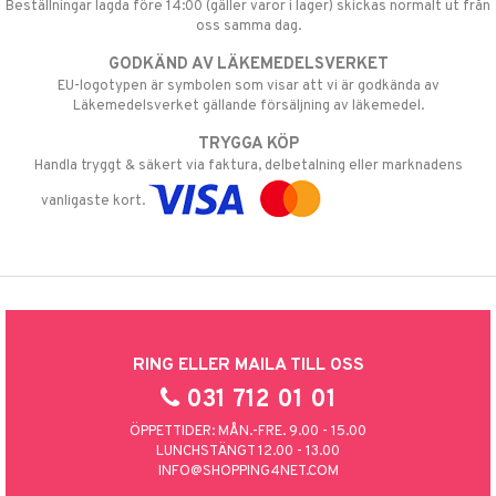
Beställningar lagda före 14:00 (gäller varor i lager) skickas normalt ut från
oss samma dag.
GODKÄND AV LÄKEMEDELSVERKET
EU-logotypen är symbolen som visar att vi är godkända av
Läkemedelsverket gällande försäljning av läkemedel.
TRYGGA KÖP
Handla tryggt & säkert via faktura, delbetalning eller marknadens
vanligaste kort.
RING ELLER MAILA TILL OSS
031 712 01 01
ÖPPETTIDER: MÅN.-FRE. 9.00 - 15.00
LUNCHSTÄNGT 12.00 - 13.00
INFO@SHOPPING4NET.COM