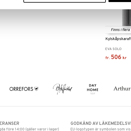
Finns i flera
Kylskåpskaraf
EVA SOLO
506
fr.
kr
VERANSER
GODKÄND AV LÄKEMEDELSV
gda före 14:00 (gäller varor i lager)
EU-logotypen är symbolen som visar