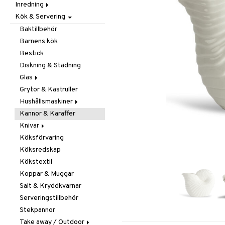
Inredning
Barnrumstextilier
Ljuslyktor & Ljusstakar
Småförvaring
Taklampor
Kök & Servering
Utomhusbelysning
Dekoration
Småförvaring & Korgar
Doftljus & Doftspridare
Väskor
Böcker
Baktillbehör
Förvaring & Hyllor
Figurer & Skulpturer
Barnens kök
Juldekoration
Klockor
Hängare & Krokar
Bestick
Ljuslyktor & Ljusstakar
Krukor
Hyllor
Diskning & Städning
Småmöbler
Metal Art
Småförvaring & Korgar
Glas
Väggdekorationer
Grytor & Kastruller
Champagneglas
Vaser
Hushållsmaskiner
Dricksglas
Kannor & Karaffer
Drink- & Cocktailglas
Brödrostar
Knivar
Ölglas
Kaffe, Te & Espresso
Köksförvaring
Snaps- & Avecglas
Mixer & Elvispar
Brödknivar
Köksredskap
Vinglas
Övriga maskiner
Knivset
Kökstextil
Whiskey- & Cognacglas
Vattenkokare
Knivslipar och Brynen
Koppar & Muggar
Knivtillbehör
Salt & Kryddkvarnar
Kockknivar
Serveringstillbehör
Skal- & Grönsaksknivar
Stekpannor
Skärbrädor
Take away / Outdoor
Specialknivar