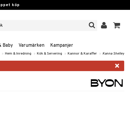
öppet köp
& Baby
Varumärken
Kampanjer
»
Hem & Inredning
»
Kök & Servering
»
Kannor & Karaffer
»
Kanna Shelley
×