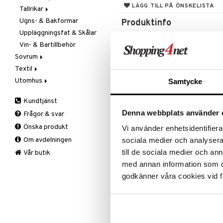
LÄGG TILL PÅ ÖNSKELISTA
Tallrikar
Flaskor
Ugns- & Bakformar
Matlådor
Assietter
Produktinfo
Uppläggningsfat & Skålar
Termoskannor
Djupa tallrikar
Snäckornas form har mött fantasi
Vin- & Bartillbehör
Termosmuggar
Mattallrikar
är en chunky karaff med unik form
sin glossy finish. Fungerar givetv
Sovrum
en karaff kan bli.
Textil
Filtar & Plädar
Utomhus
Prydnadskuddar
Badrumstextilier
Samtycke
Artikelnr
Sängkläder
Dukar
Fågelholkar & Matare
Kundtjänst
ITM57-1-XX
Tillbehör
Filtar & Plädar
Friluftsliv
Bäddset
Denna webbplats använder 
Frågor & svar
Kökstextilier
Grill & Grilltillbehör
Kuddar & Täcken
Önska produkt
Vi använder enhetsidentifierar
Mattor
Krukor
Lakan & Örngott
Om avdelningen
sociala medier och analysera 
Övrigt
Mygg- & insektsskydd
till de sociala medier och a
Prydnadskuddar
Picknick
Vår butik
med annan information som du 
Sovrumstextilier
Trädgårdsredskap
godkänner våra cookies vid f
Väskor
Utomhusbelysning
Bäddset
Värmare
Kuddar & Täcken
Lakan & Örngott