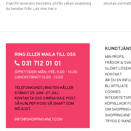
fraktfri leverans bestäms utifån vilken avdelning
skickas normalt
du handlar från. Läs mer här »
KUNDTJÄN
RING ELLER MAILA TILL OSS
MIN PROFIL
031 712 01 01
FRÅGOR & SV
GLÖMT LÖSE
ÖPPETTIDER: MÅN.-FRE. 9.00 - 15.00
KONTAKT
LUNCHSTÄNGT 12.00 - 13.00
ÄR DU EN INF
BLI AFFILIATE
TELEFONKUNDTJÄNSTEN HÅLLER
COOKIES
STÄNGT 29 JUNI–27 JULI.
INTEGRITETSP
KONTAKTA OSS GÄRNA VIA E-POST
SÅ HJÄLPER VI DIG SÅ SNART SOM
KÖPVILLKOR F
MÖJLIGT.
OM SHOPPING
SHOPPING4NE
INFO@SHOPPING4NET.COM
TRYGG E-HAN