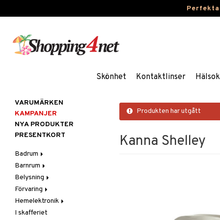
Perfekta
Skönhet
Kontaktlinser
Hälsok
VARUMÄRKEN
Produkten har utgått
KAMPANJER
NYA PRODUKTER
PRESENTKORT
Kanna Shelley
Badrum
Barnrum
Badrumsinredning
Belysning
Badrumstextilier
Barnlampor
Förvaring
Badrumstillbehör
Barnmöbler
Belysningstillbehör
Hemelektronik
Barnrumsdekoration
Lampor
Hängare & krokar
I skafferiet
Barnrumsförvaring
LED-ljus
Hyllor
Ljud
Bordslampor