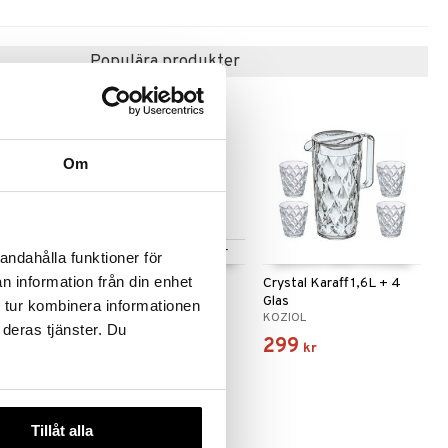
Populära produkter
Om
 varianter
Finns i flera varianter
andahålla funktioner för
n information från din enhet
rmoskanna
Kulan termoskanna
Crystal Karaff 1,6L + 4
Glas
 tur kombinera informationen
ALFI
KOZIOL
 deras tjänster. Du
379
299
kr
kr
Tillåt alla