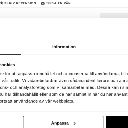
SKRIV RECENSION
TIPSA EN VÄN
n och blivit något nytt och spännande. Kanna Shelly
 och gestaltning. Den strålar extra mycket tack vare
is lika bra som vas. Bara du sätter gränserna för vad
Information
cookies
Finns i flera
e för att anpassa innehållet och annonserna till användarna, tillh
vår trafik. Vi vidarebefordrar även sådana identifierare och anna
Grand Cru Te
nnons- och analysföretag som vi samarbetar med. Dessa kan i sin
ROSENDAHL
har tillhandahållit eller som de har samlat in när du har använt
390
fr.
kr
ortsatt användande av vår webbplats.
Anpassa