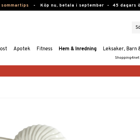
 sommartips
-
Köp nu, betala i september -
45 dagars 
ost
Apotek
Fitness
Hem & Inredning
Leksaker, Barn 
Shopping4net