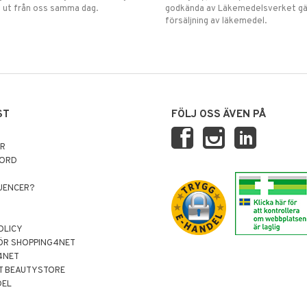
 ut från oss samma dag.
godkända av Läkemedelsverket gä
försäljning av läkemedel.
ST
FÖLJ OSS ÄVEN PÅ
AR
NORD
LUENCER?
OLICY
ÖR SHOPPING4NET
4NET
T BEAUTYSTORE
DEL