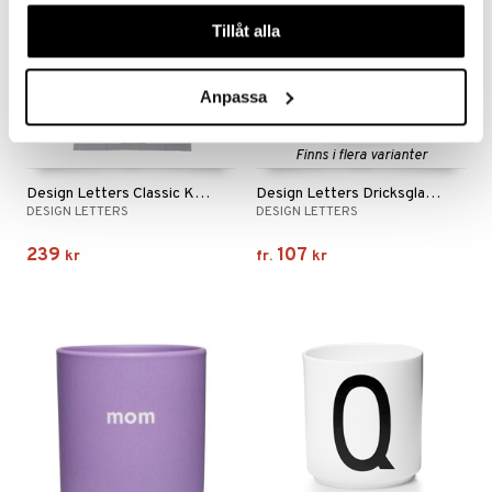
våra cookies vid fortsatt användande av vår webbplats.
Tillåt alla
Anpassa
Finns i flera varianter
Design Letters Classic Kökshandduk 2-pack
Design Letters Dricksglas A-Z
DESIGN LETTERS
DESIGN LETTERS
239
107
kr
fr.
kr