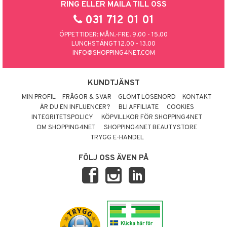
RING ELLER MAILA TILL OSS
031 712 01 01
ÖPPETTIDER: MÅN.-FRE. 9.00 - 15.00
LUNCHSTÄNGT 12.00 - 13.00
INFO@SHOPPING4NET.COM
KUNDTJÄNST
MIN PROFIL
FRÅGOR & SVAR
GLÖMT LÖSENORD
KONTAKT
ÄR DU EN INFLUENCER?
BLI AFFILIATE
COOKIES
INTEGRITETSPOLICY
KÖPVILLKOR FÖR SHOPPING4NET
OM SHOPPING4NET
SHOPPING4NET BEAUTYSTORE
TRYGG E-HANDEL
FÖLJ OSS ÄVEN PÅ