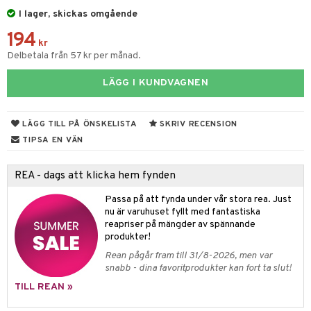
äder
lkar & Matare
I lager, skickas omgående
änst
ddset
ör
& Plädar
liv
194
 & svar
kr
dar & Täcken
tilier
Grilltillbehör
Delbetala från 57 kr per månad.
produkt
an & Örngott
LÄGG I KUNDVAGNEN
elningen
& insektsskydd
tik
LÄGG TILL PÅ ÖNSKELISTA
SKRIV RECENSION
dskuddar
k
TIPSA EN VÄN
textilier
rdsredskap
REA - dags att klicka hem fynden
ddset
sbelysning
Passa på att fynda under vår stora rea. Just
dar & Täcken
e
nu är varuhuset fyllt med fantastiska
an & Örngott
reapriser på mängder av spännande
produkter!
Rean pågår fram till 31/8-2026, men var
snabb - dina favoritprodukter kan fort ta slut!
TILL REAN »