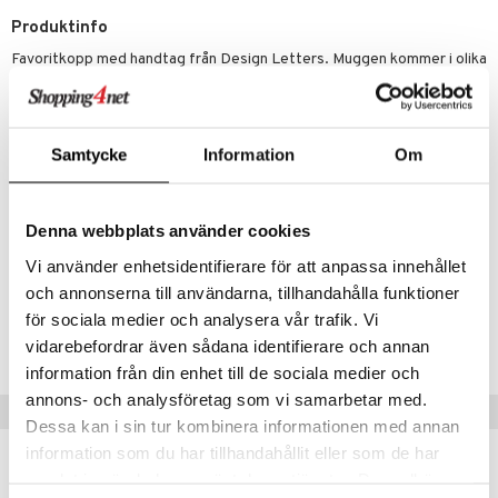
Produktinfo
Favoritkopp med handtag från Design Letters. Muggen kommer i olika
färger och har typografi av Arne Jacobsen. Mixa och matcha de
personliga porslinsmuggarna med olika ord och budskap för en
personlig och livlig look hemma. En perfekt present att ge bort till
någon du tycker om.
Samtycke
Information
Om
Storlek: Höjd: 8,5 cm, Diameter: 8 cm
Material: Porslin, lasergraverade bokstäver
Denna webbplats använder cookies
Artikelnr
Vi använder enhetsidentifierare för att anpassa innehållet
ICE87-1-LOV
och annonserna till användarna, tillhandahålla funktioner
för sociala medier och analysera vår trafik. Vi
Lägsta pris senaste 30 dagarna: 194 kr
vidarebefordrar även sådana identifierare och annan
information från din enhet till de sociala medier och
annons- och analysföretag som vi samarbetar med.
Tips till dig
Dessa kan i sin tur kombinera informationen med annan
information som du har tillhandahållit eller som de har
samlat in när du har använt deras tjänster. Du godkänner