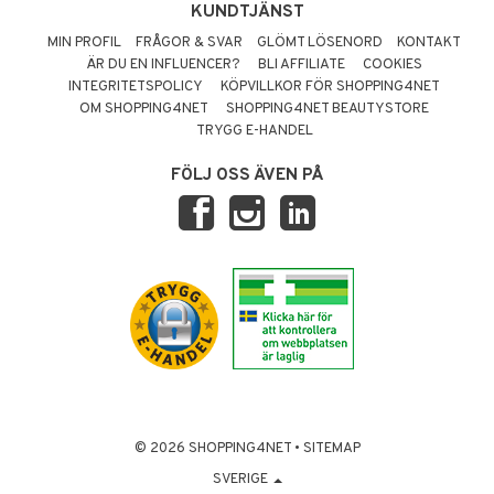
KUNDTJÄNST
MIN PROFIL
FRÅGOR & SVAR
GLÖMT LÖSENORD
KONTAKT
ÄR DU EN INFLUENCER?
BLI AFFILIATE
COOKIES
INTEGRITETSPOLICY
KÖPVILLKOR FÖR SHOPPING4NET
OM SHOPPING4NET
SHOPPING4NET BEAUTYSTORE
TRYGG E-HANDEL
FÖLJ OSS ÄVEN PÅ
© 2026 SHOPPING4NET
•
SITEMAP
SVERIGE