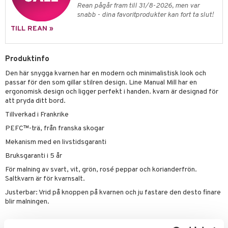
äder
lkar & Matare
Rean pågår fram till 31/8-2026, men var
änst
snabb - dina favoritprodukter kan fort ta slut!
ddset
ör
& Plädar
liv
TILL REAN »
 & svar
dar & Täcken
tilier
Grilltillbehör
produkt
an & Örngott
Produktinfo
elningen
Den här snygga kvarnen har en modern och minimalistisk look och
& insektsskydd
passar för den som gillar stilren design. Line Manual Mill har en
tik
ergonomisk design och ligger perfekt i handen. kvarn är designad för
dskuddar
k
att pryda ditt bord.
textilier
rdsredskap
Tillverkad i Frankrike
PEFC™-trä, från franska skogar
ddset
sbelysning
Mekanism med en livstidsgaranti
dar & Täcken
e
Bruksgaranti i 5 år
an & Örngott
För malning av svart, vit, grön, rosé peppar och korianderfrön.
Saltkvarn är för kvarnsalt.
Justerbar: Vrid på knoppen på kvarnen och ju fastare den desto finare
blir malningen.