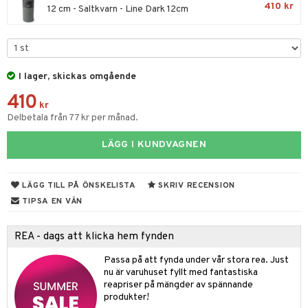
til
410 kr
12 cm - Saltkvarn - Line Dark 12cm
vtillbehör
 & Muggar
kknivar
 Kryddkvarnar
l- & Grönsaksknivar
ngstillbehör
I lager, skickas omgående
rbrädor
nnor
410
kr
cialknivar
Delbetala från 77 kr per månad.
way / Outdoor
skor
ar
LÄGG I KUNDVAGNEN
lådor
ietter
& Bakformar
LÄGG TILL PÅ ÖNSKELISTA
SKRIV RECENSION
moskannor
pa tallrikar
gningsfat & Skålar
TIPSA EN VÄN
rmosmuggar
tallrikar
Bartillbehör
REA - dags att klicka hem fynden
Passa på att fynda under vår stora rea. Just
& Plädar
nu är varuhuset fyllt med fantastiska
reapriser på mängder av spännande
s
dskuddar
textilier
produkter!