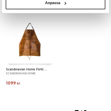
344
555
fr.
kr
fr.
kr
Anpassa
Scandinavian Home Förkläde skinn
SCANDINAVIAN HOME
1099
kr