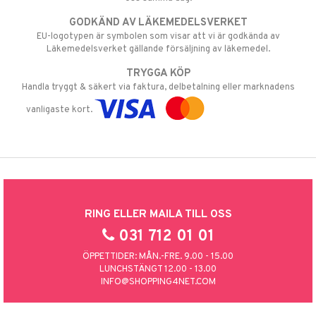
GODKÄND AV LÄKEMEDELSVERKET
EU-logotypen är symbolen som visar att vi är godkända av
Läkemedelsverket gällande försäljning av läkemedel.
TRYGGA KÖP
Handla tryggt & säkert via faktura, delbetalning eller marknadens
vanligaste kort.
RING ELLER MAILA TILL OSS
031 712 01 01
ÖPPETTIDER: MÅN.-FRE. 9.00 - 15.00
LUNCHSTÄNGT 12.00 - 13.00
INFO@SHOPPING4NET.COM