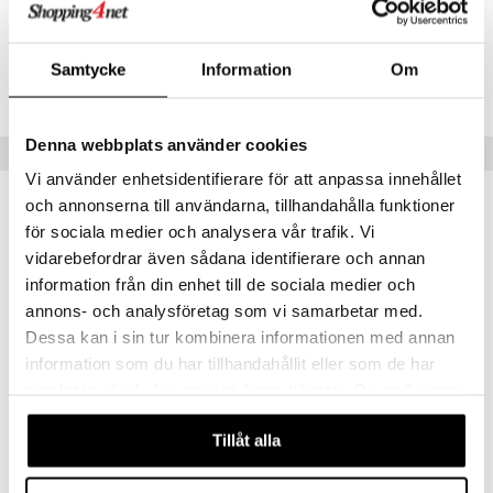
Artikelnr
ITT25-12-KRY
Samtycke
Information
Om
Lägsta pris senaste 30 dagarna: 410 kr
Denna webbplats använder cookies
Tips till dig
Vi använder enhetsidentifierare för att anpassa innehållet
och annonserna till användarna, tillhandahålla funktioner
för sociala medier och analysera vår trafik. Vi
vidarebefordrar även sådana identifierare och annan
information från din enhet till de sociala medier och
annons- och analysföretag som vi samarbetar med.
Dessa kan i sin tur kombinera informationen med annan
information som du har tillhandahållit eller som de har
samlat in när du har använt deras tjänster. Du godkänner
Finns i flera varianter
Finns i flera varianter
våra cookies vid fortsatt användande av vår webbplats.
Nancy Pepparkvarn
Paris U select Kryddkvarn Vit
Tillåt alla
PEUGEOT
PEUGEOT