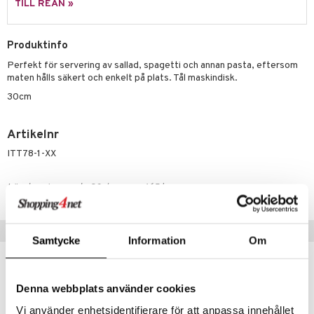
TILL REAN »
äder
lkar & Matare
änst
ddset
ör
& Plädar
liv
 & svar
Produktinfo
dar & Täcken
tilier
Grilltillbehör
Perfekt för servering av sallad, spagetti och annan pasta, eftersom
produkt
an & Örngott
maten hålls säkert och enkelt på plats. Tål maskindisk.
elningen
30cm
& insektsskydd
tik
dskuddar
k
Artikelnr
textilier
rdsredskap
ITT78-1-XX
ddset
sbelysning
Lägsta pris senaste 30 dagarna: 465 kr
dar & Täcken
e
an & Örngott
Tips till dig
Samtycke
Information
Om
Denna webbplats använder cookies
Vi använder enhetsidentifierare för att anpassa innehållet