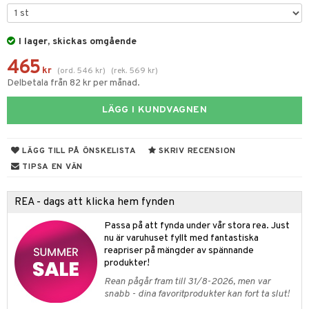
til
vtillbehör
 & Muggar
I lager, skickas omgående
kknivar
Kryddkvarnar
465
l- & Grönsaksknivar
kr
(
ord.
546
kr
)
(
rek.
569
kr
)
ngstillbehör
Delbetala från 82 kr per månad.
rbrädor
nnor
LÄGG I KUNDVAGNEN
cialknivar
way / Outdoor
skor
ar
LÄGG TILL PÅ ÖNSKELISTA
SKRIV RECENSION
TIPSA EN VÄN
lådor
ietter
& Bakformar
moskannor
pa tallrikar
gningsfat & Skålar
REA - dags att klicka hem fynden
rmosmuggar
tallrikar
Bartillbehör
Passa på att fynda under vår stora rea. Just
nu är varuhuset fyllt med fantastiska
reapriser på mängder av spännande
produkter!
& Plädar
Rean pågår fram till 31/8-2026, men var
s
dskuddar
textilier
snabb - dina favoritprodukter kan fort ta slut!