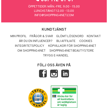
ÖPPETTIDER: MÅN.-FRE. 9.00 - 15.00
LUNCHSTÄNGT 12.00 - 13.00
INFO@SHOPPING4NET.COM
KUNDTJÄNST
MIN PROFIL
FRÅGOR & SVAR
GLÖMT LÖSENORD
KONTAKT
ÄR DU EN INFLUENCER?
BLI AFFILIATE
COOKIES
INTEGRITETSPOLICY
KÖPVILLKOR FÖR SHOPPING4NET
OM SHOPPING4NET
SHOPPING4NET BEAUTYSTORE
TRYGG E-HANDEL
FÖLJ OSS ÄVEN PÅ