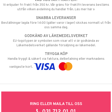
VAD KOSTAR FRAKTEN?
Vi erbjuder fri frakt från 350 kr. Vår gräns för fraktfri leverans bestäms
utifån vilken avdelning du handlar från. Läs mer här »
SNABBA LEVERANSER
Beställningar lagda före 14:00 (gäller varor i lager) skickas normalt ut från
oss samma dag.
GODKÄND AV LÄKEMEDELSVERKET
EU-logotypen är symbolen som visar att vi är godkända av
Läkemedelsverket gällande försäljning av läkemedel.
TRYGGA KÖP
Handla tryggt & säkert via faktura, delbetalning eller marknadens
vanligaste kort.
RING ELLER MAILA TILL OSS
031 712 01 01