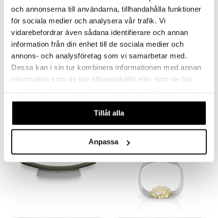
och annonserna till användarna, tillhandahålla funktioner
för sociala medier och analysera vår trafik. Vi
vidarebefordrar även sådana identifierare och annan
information från din enhet till de sociala medier och
annons- och analysföretag som vi samarbetar med.
Eva Solo Green Tools Citruspress
Eva Solo Green Tools Kryddkross
Dessa kan i sin tur kombinera informationen med annan
EVA SOLO
EVA SOLO
information som du har tillhandahållit eller som de har
samlat in när du har använt deras tjänster. Du godkänner
213
391
kr
kr
våra cookies vid fortsatt användande av vår webbplats.
Tillåt alla
Anpassa