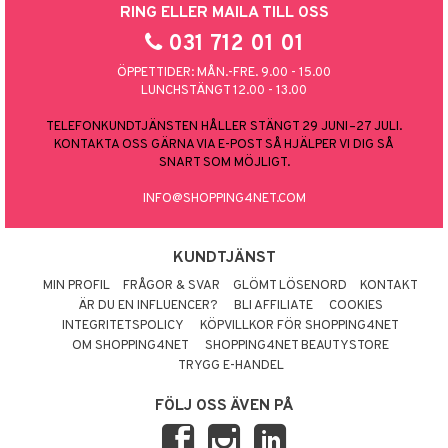
RING ELLER MAILA TILL OSS
031 712 01 01
ÖPPETTIDER: MÅN.-FRE. 9.00 - 15.00
LUNCHSTÄNGT 12.00 - 13.00
TELEFONKUNDTJÄNSTEN HÅLLER STÄNGT 29 JUNI–27 JULI.
KONTAKTA OSS GÄRNA VIA E-POST SÅ HJÄLPER VI DIG SÅ
SNART SOM MÖJLIGT.
INFO@SHOPPING4NET.COM
KUNDTJÄNST
MIN PROFIL
FRÅGOR & SVAR
GLÖMT LÖSENORD
KONTAKT
ÄR DU EN INFLUENCER?
BLI AFFILIATE
COOKIES
INTEGRITETSPOLICY
KÖPVILLKOR FÖR SHOPPING4NET
OM SHOPPING4NET
SHOPPING4NET BEAUTYSTORE
TRYGG E-HANDEL
FÖLJ OSS ÄVEN PÅ