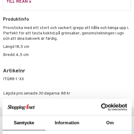
TILL REAN »
äder
lkar & Matare
änst
ddset
ör
& Plädar
liv
 & svar
Produktinfo
dar & Täcken
tilier
Grilltillbehör
Provsticka med ett stort och vackert grepp att hålla och hänga upp i.
produkt
an & Örngott
Perfekt för att testa koktid på grönsaker, genomstekningen i ugn
och att dina bakverk är färdig.
elningen
& insektsskydd
Längd 18,5 cm
tik
Bredd 4,5 cm
dskuddar
k
textilier
rdsredskap
Artikelnr
ddset
sbelysning
ITQ88-1-XX
dar & Täcken
e
Lägsta pris senaste 30 dagarna: 88 kr
an & Örngott
Tips till dig
Samtycke
Information
Om