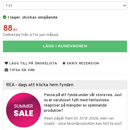
til
vtillbehör
 & Muggar
I lager, skickas omgående
kknivar
Kryddkvarnar
88
l- & Grönsaksknivar
kr
ngstillbehör
Delbetala från 47 kr per månad.
rbrädor
nnor
LÄGG I KUNDVAGNEN
cialknivar
way / Outdoor
skor
ar
LÄGG TILL PÅ ÖNSKELISTA
SKRIV RECENSION
TIPSA EN VÄN
lådor
ietter
& Bakformar
moskannor
pa tallrikar
gningsfat & Skålar
REA - dags att klicka hem fynden
rmosmuggar
tallrikar
Bartillbehör
Passa på att fynda under vår stora rea. Just
nu är varuhuset fyllt med fantastiska
reapriser på mängder av spännande
produkter!
& Plädar
Rean pågår fram till 31/8-2026, men var
s
dskuddar
textilier
snabb - dina favoritprodukter kan fort ta slut!