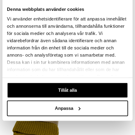
Denna webbplats använder cookies
Vi använder enhetsidentifierare för att anpassa innehållet
och annonserna till användarna, tillhandahålla funktioner
för sociala medier och analysera vår trafik. Vi
vidarebefordrar även sådana identifierare och annan
information från din enhet till de sociala medier och
Iris Hantverk Brödpensel
Iris Hantverk Degskrapa
annons- och analysföretag som vi samarbetar med.
IRIS HANTVERK
IRIS HANTVERK
Dessa kan i sin tur kombinera informationen med annan
information som du har tillhandahållit eller som de har
99
188
kr
kr
samlat in när du har använt deras tjänster. Du godkänner
våra cookies vid fortsatt användande av vår webbplats.
Tillåt alla
Anpassa