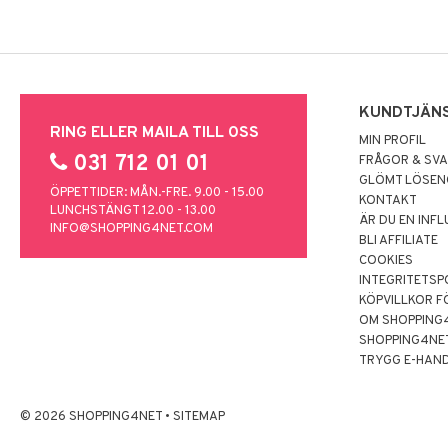
KUNDTJÄN
RING ELLER MAILA TILL OSS
MIN PROFIL
031 712 01 01
FRÅGOR & SV
GLÖMT LÖSE
ÖPPETTIDER: MÅN.-FRE. 9.00 - 15.00
KONTAKT
LUNCHSTÄNGT 12.00 - 13.00
ÄR DU EN INF
INFO@SHOPPING4NET.COM
BLI AFFILIATE
COOKIES
INTEGRITETSP
KÖPVILLKOR F
OM SHOPPING
SHOPPING4NE
TRYGG E-HAN
© 2026 SHOPPING4NET
•
SITEMAP