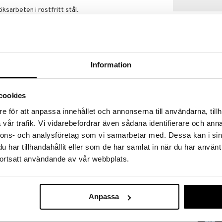
öksarbeten i rostfritt stål.
Information
cookies
e för att anpassa innehållet och annonserna till användarna, tillh
Gräddpatrone
vår trafik. Vi vidarebefordrar även sådana identifierare och anna
DORRE
nnons- och analysföretag som vi samarbetar med. Dessa kan i sin
39
kr
har tillhandahållit eller som de har samlat in när du har använt
ortsatt användande av vår webbplats.
Anpassa