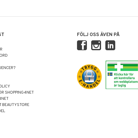
ST
FÖLJ OSS ÄVEN PÅ
AR
NORD
LUENCER?
OLICY
ÖR SHOPPING4NET
4NET
T BEAUTYSTORE
DEL