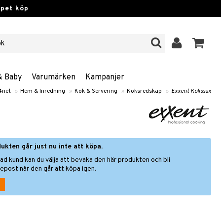
ppet köp
& Baby
Varumärken
Kampanjer
4net
»
Hem & Inredning
»
Kök & Servering
»
Köksredskap
»
Exxent Kökssax
ukten går just nu inte att köpa.
ad kund kan du välja att bevaka den här produkten och bli
epost när den går att köpa igen.