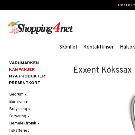
Perfek
Skönhet
Kontaktlinser
Hälsok
VARUMÄRKEN
Exxent Kökssax
KAMPANJER
NYA PRODUKTER
PRESENTKORT
Badrum
Barnrum
Badrumsinredning
Belysning
Badrumstextilier
Barnlampor
Förvaring
Badrumstillbehör
Barnmöbler
Belysningstillbehör
Hemelektronik
Barnrumsdekoration
Lampor
Hängare & krokar
I skafferiet
Barnrumsförvaring
LED-ljus
Hyllor
Ljud
Bordslampor