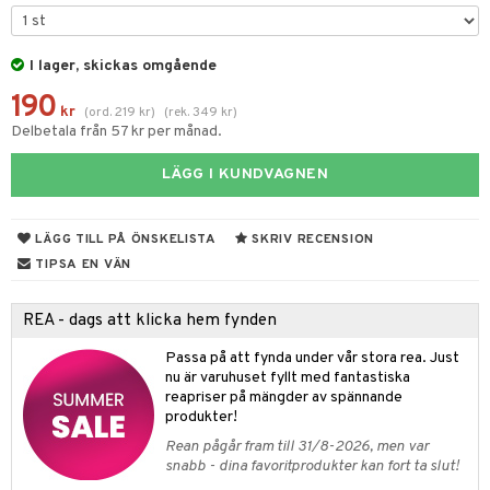
til
vtillbehör
 & Muggar
I lager, skickas omgående
kknivar
Kryddkvarnar
190
l- & Grönsaksknivar
kr
(
ord.
219
kr
)
(
rek.
349
kr
)
ngstillbehör
Delbetala från 57 kr per månad.
rbrädor
nnor
LÄGG I KUNDVAGNEN
cialknivar
way / Outdoor
skor
ar
LÄGG TILL PÅ ÖNSKELISTA
SKRIV RECENSION
TIPSA EN VÄN
lådor
ietter
& Bakformar
moskannor
pa tallrikar
gningsfat & Skålar
REA - dags att klicka hem fynden
rmosmuggar
tallrikar
Bartillbehör
Passa på att fynda under vår stora rea. Just
nu är varuhuset fyllt med fantastiska
reapriser på mängder av spännande
produkter!
& Plädar
Rean pågår fram till 31/8-2026, men var
s
dskuddar
textilier
snabb - dina favoritprodukter kan fort ta slut!