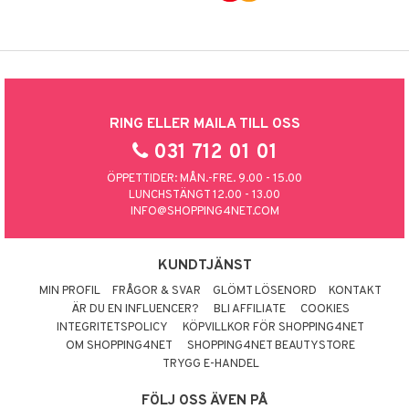
RING ELLER MAILA TILL OSS
031 712 01 01
ÖPPETTIDER: MÅN.-FRE. 9.00 - 15.00
LUNCHSTÄNGT 12.00 - 13.00
INFO@SHOPPING4NET.COM
KUNDTJÄNST
MIN PROFIL
FRÅGOR & SVAR
GLÖMT LÖSENORD
KONTAKT
ÄR DU EN INFLUENCER?
BLI AFFILIATE
COOKIES
INTEGRITETSPOLICY
KÖPVILLKOR FÖR SHOPPING4NET
OM SHOPPING4NET
SHOPPING4NET BEAUTYSTORE
TRYGG E-HANDEL
FÖLJ OSS ÄVEN PÅ