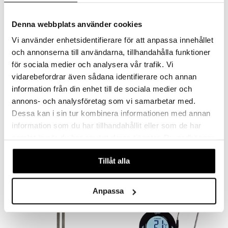
Denna webbplats använder cookies
Vi använder enhetsidentifierare för att anpassa innehållet
och annonserna till användarna, tillhandahålla funktioner
för sociala medier och analysera vår trafik. Vi
vidarebefordrar även sådana identifierare och annan
information från din enhet till de sociala medier och
annons- och analysföretag som vi samarbetar med.
Dessa kan i sin tur kombinera informationen med annan
Gräddpatroner (N2O) 8g
Grette Sifon
DORRE
DORRE
information som du har tillhandahållit eller som de har
samlat in när du har använt deras tjänster. Du godkänner
39
384
kr
kr
våra cookies vid fortsatt användande av vår webbplats.
Tillåt alla
Anpassa