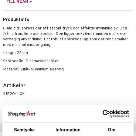
TILL REAN »
äder
lkar & Matare
änst
ddset
ör
& Plädar
liv
 & svar
Produktinfo
dar & Täcken
tilier
Grilltillbehör
Cielo citruspress ger ett stabilt tryck och effektiv utvinning av juice
produkt
an & Örngott
från citron, lime och apelsin. Den ligger bekvämt i handen och klarar
vardaglig användning. Ett robust köksredskap som ger rena smaker
elningen
med minimal ansträngning.
& insektsskydd
tik
Längd: 22 cm
dskuddar
k
Skötselråd: Diskmaskinssäker
textilier
rdsredskap
Material: Zink–aluminiumlegering
ddset
sbelysning
Artikelnr
dar & Täcken
e
IUE20-1-XX
an & Örngott
Lägsta pris senaste 30 dagarna: 190 kr
Populära produkter
Samtycke
Information
Om