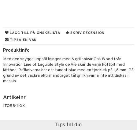
vtillbehör
kknivar
l- & Grönsaksknivar
LÄGG TILL PÅ ÖNSKELISTA
SKRIV RECENSION
TIPSA EN VÄN
rbrädor
Produktinfo
cialknivar
Med den snygga uppsättningen med 6 grillknivar Oak Wood från
rvaring
Innovation Line of Laguiole Style de Vie skär du varje köttbit med
lätthet. Biffknivarna har ett tandat blad med en tjocklek på 1,8 mm. På
dskap
grund av det vackra ekträhandtaget tål grillknivarna inte att diskas i
maskin.
til
 & Muggar
Artikelnr
Kryddkvarnar
ITQ58-1-XX
ngstillbehör
Tips till dig
nnor