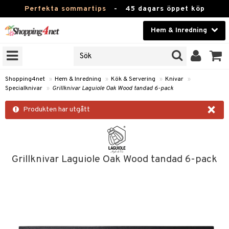
Perfekta sommartips
-
45 dagars öppet köp
Hem & Inredning
RKEN
Skönhet
JER
ODUKTER
Kontaktlinser
Shopping4net
»
Hem & Inredning
»
Kök & Servering
»
Knivar
»
Specialknivar
»
Grillknivar Laguiole Oak Wood tandad 6-pack
TKORT
Hälsokost
×
Produkten har utgått
Apotek
sinredning
Fitness
g
textilier
mpor
Hem & Inredning
Grillknivar Laguiole Oak Wood tandad 6-pack
g
stillbehör
bler
ngstillbehör
Leksaker, Barn & Baby
ronik
msdekoration
r
e & krokar
Varumärken
dslampor
et
msförvaring
us
Kampanjer
lampor
g
stextilier
tor & Ljusstakar
varing