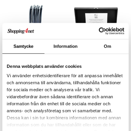
way / Outdoor
skor
ar
lådor
ietter
& Bakformar
moskannor
pa tallrikar
gningsfat & Skålar
rmosmuggar
tallrikar
Bartillbehör
Samtycke
Information
Om
& Plädar
Grillknivar Laguiole Black 6-pack
Grillknivar Laguiole Black Ebony slät 6-pack
Denna webbplats använder cookies
LAGUIOLE STYLE DE VIE
LAGUIOLE STYLE DE VIE
s
dskuddar
textilier
Vi använder enhetsidentifierare för att anpassa innehållet
319
789
kr
kr
och annonserna till användarna, tillhandahålla funktioner
äder
lkar & Matare
änst
för sociala medier och analysera vår trafik. Vi
ddset
ör
& Plädar
liv
vidarebefordrar även sådana identifierare och annan
 & svar
dar & Täcken
tilier
Grilltillbehör
information från din enhet till de sociala medier och
produkt
annons- och analysföretag som vi samarbetar med.
an & Örngott
Dessa kan i sin tur kombinera informationen med annan
elningen
& insektsskydd
information som du har tillhandahållit eller som de har
tik