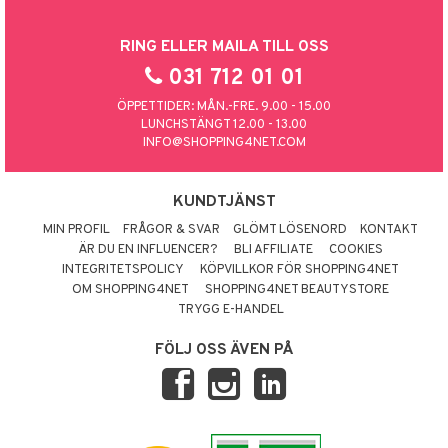
RING ELLER MAILA TILL OSS
031 712 01 01
ÖPPETTIDER: MÅN.-FRE. 9.00 - 15.00
LUNCHSTÄNGT 12.00 - 13.00
INFO@SHOPPING4NET.COM
KUNDTJÄNST
MIN PROFIL
FRÅGOR & SVAR
GLÖMT LÖSENORD
KONTAKT
ÄR DU EN INFLUENCER?
BLI AFFILIATE
COOKIES
INTEGRITETSPOLICY
KÖPVILLKOR FÖR SHOPPING4NET
OM SHOPPING4NET
SHOPPING4NET BEAUTYSTORE
TRYGG E-HANDEL
FÖLJ OSS ÄVEN PÅ