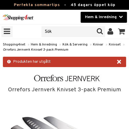
Perfekta sommartips
-
45 dagars öppet köp
Hem & Inredning
RKEN
Skönhet
JER
ODUKTER
Kontaktlinser
Shopping4net
»
Hem & Inredning
»
Kök & Servering
»
Knivar
»
Knivset
»
Orrefors Jernverk Knivset 3-pack Premium
TKORT
Hälsokost
×
Produkten har utgått
Apotek
sinredning
Fitness
g
textilier
mpor
Hem & Inredning
Orrefors Jernverk Knivset 3-pack Premium
g
stillbehör
bler
ngstillbehör
Leksaker, Barn & Baby
ronik
msdekoration
r
e & krokar
Varumärken
dslampor
et
msförvaring
us
Kampanjer
lampor
g
stextilier
tor & Ljusstakar
varing