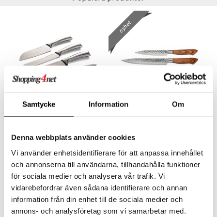
way / Outdoor
skor
ar
nyhet
lådor
ietter
& Bakformar
moskannor
pa tallrikar
gningsfat & Skålar
rmosmuggar
tallrikar
Bartillbehör
& Plädar
Samtycke
Information
Om
Finns i flera varianter
s
dskuddar
textilier
Orrefors Jernverk Köksknivar 5-pack
Akira Knivset 3 knivar
ORREFORS JERNVERK
DORRE
Denna webbplats använder cookies
äder
lkar & Matare
änst
478
157
kr
kr
Vi använder enhetsidentifierare för att anpassa innehållet
ddset
ör
& Plädar
liv
 & svar
och annonserna till användarna, tillhandahålla funktioner
dar & Täcken
tilier
Grilltillbehör
för sociala medier och analysera vår trafik. Vi
produkt
an & Örngott
vidarebefordrar även sådana identifierare och annan
elningen
information från din enhet till de sociala medier och
& insektsskydd
annons- och analysföretag som vi samarbetar med.
tik