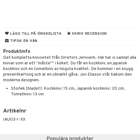
vtillbehör
kknivar
l- & Grönsaksknivar
LÄGG TILL PÅ ÖNSKELISTA
SKRIV RECENSION
TIPSA EN VÄN
rbrädor
Produktinfo
cialknivar
Det kompletta knivsetet från Orrefors Jernverk. Här har vi samlat alla
knivar som är ett "måste"" i köket. Du får en kockkniv, en japansk
rvaring
kockkniv och en tomatkniv av högsta kvalitet. De kommer i en snygg
presentkartong och är en utmärkt gåva. Jon Eliason står bakom den
dskap
moderna designen.
til
Storlek (bladet): Kockkniv: 15 cm, Japansk kockkniv: 20 cm,
Tomatkniv: 13 cm
 & Muggar
Kryddkvarnar
Artikelnr
ngstillbehör
IAU03-1-XX
nnor
Populära produkter