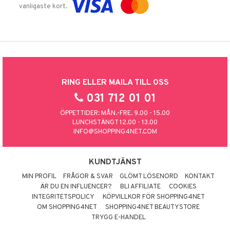
vanligaste kort.
RING ELLER MAILA TILL OSS
031 712 01 01
ÖPPETTIDER: MÅN.-FRE. 9.00 - 15.00
LUNCHSTÄNGT 12.00 - 13.00
INFO@SHOPPING4NET.COM
KUNDTJÄNST
MIN PROFIL
FRÅGOR & SVAR
GLÖMT LÖSENORD
KONTAKT
ÄR DU EN INFLUENCER?
BLI AFFILIATE
COOKIES
INTEGRITETSPOLICY
KÖPVILLKOR FÖR SHOPPING4NET
OM SHOPPING4NET
SHOPPING4NET BEAUTYSTORE
TRYGG E-HANDEL