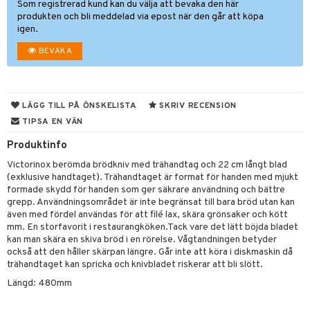
Som registrerad kund kan du välja att bevaka den här
produkten och bli meddelad via epost när den går att köpa
vtillbehör
igen.
kknivar
BEVAKA
l- & Grönsaksknivar
rbrädor
LÄGG TILL PÅ ÖNSKELISTA
SKRIV RECENSION
cialknivar
TIPSA EN VÄN
rvaring
Produktinfo
Victorinox berömda brödkniv med trähandtag och 22 cm långt blad
dskap
(exklusive handtaget). Trähandtaget är format för handen med mjukt
til
formade skydd för handen som ger säkrare användning och bättre
grepp. Användningsområdet är inte begränsat till bara bröd utan kan
 & Muggar
även med fördel användas för att filé lax, skära grönsaker och kött
mm. En storfavorit i restaurangköken.Tack vare det lätt böjda bladet
Kryddkvarnar
kan man skära en skiva bröd i en rörelse. Vågtandningen betyder
också att den håller skärpan längre. Går inte att köra i diskmaskin då
ngstillbehör
trähandtaget kan spricka och knivbladet riskerar att bli slött.
Längd: 480mm
nnor