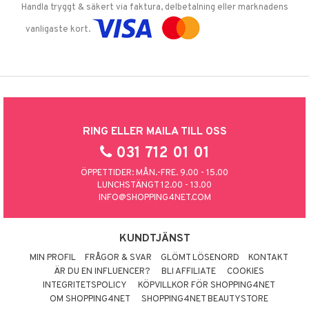
Handla tryggt & säkert via faktura, delbetalning eller marknadens
vanligaste kort.
RING ELLER MAILA TILL OSS
031 712 01 01
ÖPPETTIDER: MÅN.-FRE. 9.00 - 15.00
LUNCHSTÄNGT 12.00 - 13.00
INFO@SHOPPING4NET.COM
KUNDTJÄNST
MIN PROFIL
FRÅGOR & SVAR
GLÖMT LÖSENORD
KONTAKT
ÄR DU EN INFLUENCER?
BLI AFFILIATE
COOKIES
INTEGRITETSPOLICY
KÖPVILLKOR FÖR SHOPPING4NET
OM SHOPPING4NET
SHOPPING4NET BEAUTYSTORE