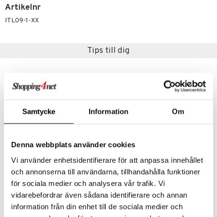
way / Outdoor
Artikelnr
skor
ar
ITL09-1-XX
lådor
ietter
& Bakformar
Tips till dig
moskannor
pa tallrikar
gningsfat & Skålar
rmosmuggar
tallrikar
Bartillbehör
& Plädar
Samtycke
Information
Om
s
dskuddar
textilier
äder
lkar & Matare
änst
Denna webbplats använder cookies
ddset
ör
& Plädar
liv
Vi använder enhetsidentifierare för att anpassa innehållet
 & svar
dar & Täcken
tilier
Grilltillbehör
och annonserna till användarna, tillhandahålla funktioner
Victorinox Kockkniv 15 cm
Victorinox Kockkniv 22 cm presentask
produkt
VICTORINOX
VICTORINOX
för sociala medier och analysera vår trafik. Vi
an & Örngott
vidarebefordrar även sådana identifierare och annan
elningen
648
949
kr
kr
& insektsskydd
information från din enhet till de sociala medier och
tik