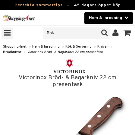
Perfekta sommartips
-
45 dagars öppet köp
Hem & Inredning
RKEN
Skönhet
JER
ODUKTER
Kontaktlinser
Shopping4net
»
Hem & Inredning
»
Kök & Servering
»
Knivar
»
Brödknivar
»
Victorinox Bröd- & Bagarkniv 22 cm presentask
TKORT
Hälsokost
Apotek
Victorinox Bröd- & Bagarkniv 22 cm
sinredning
Fitness
presentask
g
textilier
mpor
Hem & Inredning
g
stillbehör
bler
ngstillbehör
Leksaker, Barn & Baby
ronik
msdekoration
r
e & krokar
Varumärken
dslampor
et
msförvaring
us
Kampanjer
lampor
g
stextilier
tor & Ljusstakar
varing