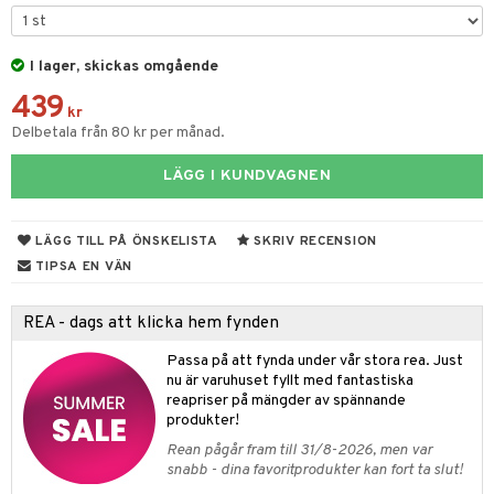
& Karaffer
I lager, skickas omgående
439
dknivar
rvaring
kr
Delbetala från 80 kr per månad.
vset
dskap
LÄGG I KUNDVAGNEN
vslipar och Brynen
til
vtillbehör
 & Muggar
LÄGG TILL PÅ ÖNSKELISTA
SKRIV RECENSION
kknivar
Kryddkvarnar
TIPSA EN VÄN
l- & Grönsaksknivar
ngstillbehör
REA - dags att klicka hem fynden
rbrädor
nnor
Passa på att fynda under vår stora rea. Just
cialknivar
nu är varuhuset fyllt med fantastiska
way / Outdoor
reapriser på mängder av spännande
skor
produkter!
ar
Rean pågår fram till 31/8-2026, men var
lådor
ietter
& Bakformar
snabb - dina favoritprodukter kan fort ta slut!