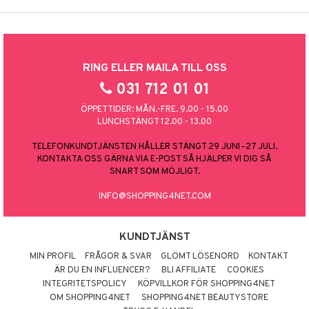
RING ELLER MAILA TILL OSS
031 712 01 01
ÖPPETTIDER: MÅN.-FRE. 9.00 - 15.00
LUNCHSTÄNGT 12.00 - 13.00
TELEFONKUNDTJÄNSTEN HÅLLER STÄNGT 29 JUNI–27 JULI.
KONTAKTA OSS GÄRNA VIA E-POST SÅ HJÄLPER VI DIG SÅ
SNART SOM MÖJLIGT.
INFO@SHOPPING4NET.COM
KUNDTJÄNST
MIN PROFIL
FRÅGOR & SVAR
GLÖMT LÖSENORD
KONTAKT
ÄR DU EN INFLUENCER?
BLI AFFILIATE
COOKIES
INTEGRITETSPOLICY
KÖPVILLKOR FÖR SHOPPING4NET
OM SHOPPING4NET
SHOPPING4NET BEAUTYSTORE