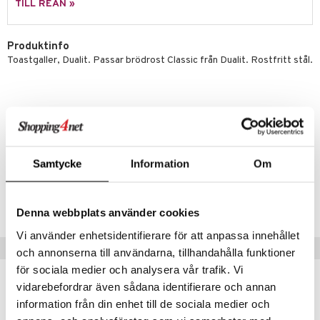
moskannor
pa tallrikar
gningsfat & Skålar
TILL REAN »
rmosmuggar
tallrikar
Bartillbehör
Produktinfo
Toastgaller, Dualit. Passar brödrost Classic från Dualit. Rostfritt stål.
& Plädar
s
dskuddar
textilier
äder
lkar & Matare
änst
Artikelnr
ddset
ör
& Plädar
liv
Samtycke
Information
Om
 & svar
IT000-1-XX
dar & Täcken
tilier
Grilltillbehör
produkt
an & Örngott
Lägsta pris senaste 30 dagarna: 439 kr
Denna webbplats använder cookies
elningen
& insektsskydd
Vi använder enhetsidentifierare för att anpassa innehållet
tik
Tips till dig
och annonserna till användarna, tillhandahålla funktioner
dskuddar
k
för sociala medier och analysera vår trafik. Vi
textilier
rdsredskap
vidarebefordrar även sådana identifierare och annan
information från din enhet till de sociala medier och
ddset
sbelysning