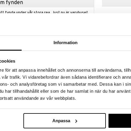
hem fynden
tt fynda under vår stora rea. Just nu är varuhuset
fantastiska reapriser på mängder av spännande
!
 fram till 31/8-2026, men var snabb - dina
ukter kan fort ta slut!
Information
N »
Finns i flera
cookies
Orrefors Jern
skapar speciella stunder genom sin unika och rustika
e för att anpassa innehållet och annonserna till användarna, tillh
Gjutjärnsgryt
härliga maträtter. Grytan är gjord av traditionell
vår trafik. Vi vidarebefordrar även sådana identifierare och anna
ORREFORS JE
 en tomat. Den har en diameter på 19 cm och en
nnons- och analysföretag som vi samarbetar med. Dessa kan i sin
945
r tomatgrytan två handtag på sidan som gör det
kr
ativa grytan lämpar sig särskilt för en estetisk
har tillhandahållit eller som de har samlat in när du har använt
ervera soppor, grytor i den snygga grytan med lock.
ortsatt användande av vår webbplats.
ar i den mättade röda färgen av fullmogna
 perfekt för att servera fantastiska rätter i en
dina familjemedlemmar eller vänner.
gsugn
Anpassa