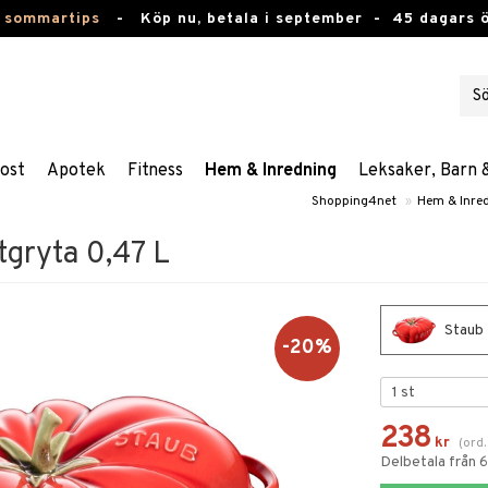
 sommartips
-
Köp nu, betala i september -
45 dagars 
ost
Apotek
Fitness
Hem & Inredning
Leksaker, Barn 
Shopping4net
»
Hem & Inre
tgryta 0,47 L
Staub 
-20%
238
kr
(
ord
Delbetala från 6