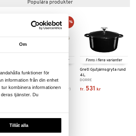
Populära produkter
-11%
Om
 varianter
Finns i flera varianter
Finns i flera varianter
verk
Orrefors Jernverk
Gretl Gjutjärnsgryta rund
andahålla funktioner för
a 5L
Gjutjärnsgryta 3.5L
4L
n information från din enhet
RNVERK
ORREFORS JERNVERK
DORRE
 tur kombinera informationen
694
531
(
ord.
779
kr
)
fr.
kr
fr.
kr
 deras tjänster. Du
-17%
Tillåt alla