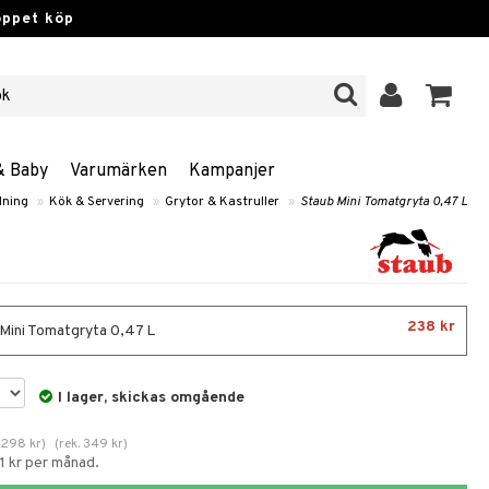
öppet köp
& Baby
Varumärken
Kampanjer
dning
»
Kök & Servering
»
Grytor & Kastruller
»
Staub Mini Tomatgryta 0,47 L
238 kr
Mini Tomatgryta 0,47 L
I lager, skickas omgående
.
298
kr
)
(
rek.
349
kr
)
1 kr per månad.