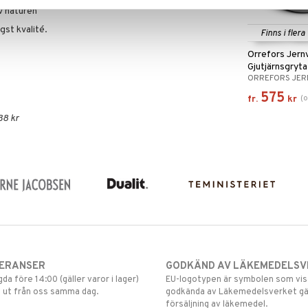
av naturen
gst kvalité.
Finns i flera
Orrefors Jern
Gjutjärnsgryta
ORREFORS JE
575
(
o
fr.
kr
38 kr
VERANSER
GODKÄND AV LÄKEMEDELSV
gda före 14:00 (gäller varor i lager)
EU-logotypen är symbolen som visar
 ut från oss samma dag.
godkända av Läkemedelsverket gä
försäljning av läkemedel.