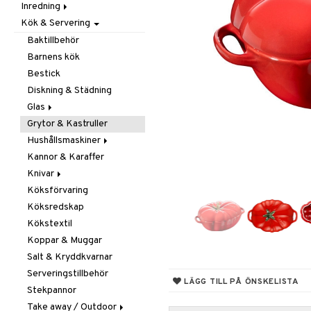
Inredning
Barnrumstextilier
Ljuslyktor & Ljusstakar
Småförvaring
Taklampor
Kök & Servering
Utomhusbelysning
Dekoration
Småförvaring & Korgar
Doftljus & Doftspridare
Väskor
Böcker
Baktillbehör
Förvaring & Hyllor
Figurer & Skulpturer
Barnens kök
Juldekoration
Klockor
Hängare & Krokar
Bestick
Ljuslyktor & Ljusstakar
Krukor
Hyllor
Diskning & Städning
Småmöbler
Metal Art
Småförvaring & Korgar
Glas
Väggdekorationer
Grytor & Kastruller
Champagneglas
Vaser
Hushållsmaskiner
Dricksglas
Kannor & Karaffer
Drink- & Cocktailglas
Brödrostar
Knivar
Ölglas
Kaffe, Te & Espresso
Köksförvaring
Snaps- & Avecglas
Mixer & Elvispar
Brödknivar
Köksredskap
Vinglas
Övriga maskiner
Knivset
Kökstextil
Whiskey- & Cognacglas
Vattenkokare
Knivslipar och Brynen
Koppar & Muggar
Knivtillbehör
Salt & Kryddkvarnar
Kockknivar
Serveringstillbehör
Skal- & Grönsaksknivar
LÄGG TILL PÅ ÖNSKELISTA
Stekpannor
Skärbrädor
Take away / Outdoor
Specialknivar