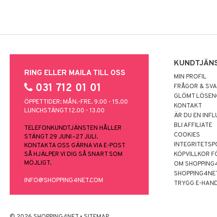
KUNDTJÄN
RING ELLER MAILA TILL OSS
MIN PROFIL
031 712 01 01
FRÅGOR & SV
GLÖMT LÖSE
ÖPPETTIDER: MÅN.-FRE. 9.00 - 15.00
KONTAKT
LUNCHSTÄNGT 12.00 - 13.00
ÄR DU EN INF
BLI AFFILIATE
TELEFONKUNDTJÄNSTEN HÅLLER
COOKIES
STÄNGT 29 JUNI–27 JULI.
INTEGRITETSP
KONTAKTA OSS GÄRNA VIA E-POST
SÅ HJÄLPER VI DIG SÅ SNART SOM
KÖPVILLKOR F
MÖJLIGT.
OM SHOPPING
SHOPPING4NE
INFO@SHOPPING4NET.COM
TRYGG E-HAN
© 2026 SHOPPING4NET
•
SITEMAP