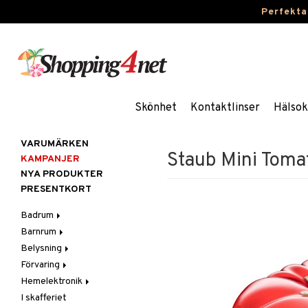
Perfekta
Skönhet
Kontaktlinser
Hälsok
VARUMÄRKEN
Staub Mini Toma
KAMPANJER
NYA PRODUKTER
PRESENTKORT
Badrum
Barnrum
Badrumsinredning
Belysning
Badrumstextilier
Barnlampor
Förvaring
Badrumstillbehör
Barnmöbler
Belysningstillbehör
Hemelektronik
Barnrumsdekoration
Lampor
Hängare & krokar
I skafferiet
Barnrumsförvaring
LED-ljus
Hyllor
Ljud
Bordslampor