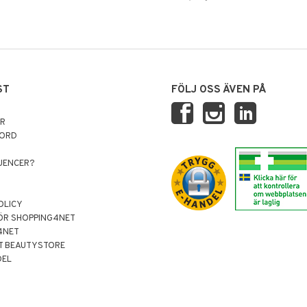
ST
FÖLJ OSS ÄVEN PÅ
AR
NORD
LUENCER?
OLICY
ÖR SHOPPING4NET
4NET
T BEAUTYSTORE
DEL