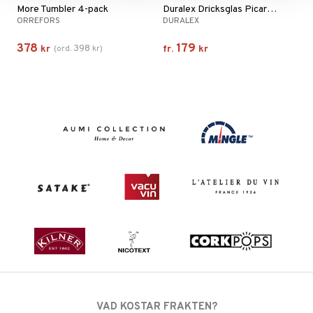
More Tumbler 4-pack
Duralex Dricksglas Picardie Blå 6-pack
ORREFORS
DURALEX
378
179
398
kr
(
ord.
kr
)
fr.
kr
VAD KOSTAR FRAKTEN?