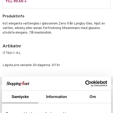
skor
ar
TILL REAN »
lådor
ietter
& Bakformar
Produktinfo
moskannor
pa tallrikar
gningsfat & Skålar
6st eleganta vattenglas i glasserien Zero från Lyngby Glas. Njut av
rmosmuggar
tallrikar
Bartillbehör
vatten, whisky eller annan förfriskning tillsammans med glasens
utsökta elegans. Tål maskindisk.
& Plädar
Artikelnr
ITT60-1-KL
s
dskuddar
textilier
äder
lkar & Matare
Lägsta pris senaste 30 dagarna: 317 kr
änst
ddset
ör
& Plädar
liv
 & svar
dar & Täcken
Populära produkter
tilier
Grilltillbehör
produkt
an & Örngott
-6%
elningen
Samtycke
Information
Om
& insektsskydd
tik
dskuddar
k