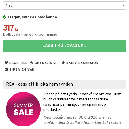
& Kastruller
I lager, skickas omgående
lsmaskiner
317
drostar
& Karaffer
kr
Delbetala från 69 kr per månad.
fe, Te & Espresso
LÄGG I KUNDVAGNEN
er & Elvispar
dknivar
rvaring
iga maskiner
vset
dskap
LÄGG TILL PÅ ÖNSKELISTA
SKRIV RECENSION
tenkokare
vslipar och Brynen
til
TIPSA EN VÄN
vtillbehör
 & Muggar
REA - dags att klicka hem fynden
kknivar
Kryddkvarnar
Passa på att fynda under vår stora rea. Just
l- & Grönsaksknivar
ngstillbehör
nu är varuhuset fyllt med fantastiska
reapriser på mängder av spännande
rbrädor
nnor
produkter!
cialknivar
Rean pågår fram till 31/8-2026, men var
way / Outdoor
snabb - dina favoritprodukter kan fort ta slut!