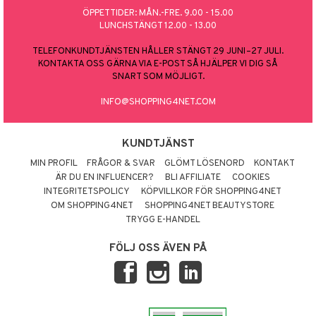
ÖPPETTIDER: MÅN.-FRE. 9.00 - 15.00
LUNCHSTÄNGT 12.00 - 13.00
TELEFONKUNDTJÄNSTEN HÅLLER STÄNGT 29 JUNI–27 JULI.
KONTAKTA OSS GÄRNA VIA E-POST SÅ HJÄLPER VI DIG SÅ
SNART SOM MÖJLIGT.
INFO@SHOPPING4NET.COM
KUNDTJÄNST
MIN PROFIL
FRÅGOR & SVAR
GLÖMT LÖSENORD
KONTAKT
ÄR DU EN INFLUENCER?
BLI AFFILIATE
COOKIES
INTEGRITETSPOLICY
KÖPVILLKOR FÖR SHOPPING4NET
OM SHOPPING4NET
SHOPPING4NET BEAUTYSTORE
TRYGG E-HANDEL
FÖLJ OSS ÄVEN PÅ