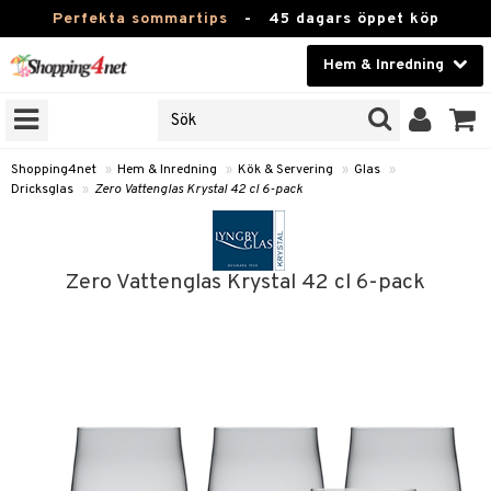
Perfekta sommartips
-
45 dagars öppet köp
Hem & Inredning
RKEN
Skönhet
JER
ODUKTER
Kontaktlinser
Shopping4net
»
Hem & Inredning
»
Kök & Servering
»
Glas
»
Dricksglas
»
Zero Vattenglas Krystal 42 cl 6-pack
TKORT
Hälsokost
Apotek
Zero Vattenglas Krystal 42 cl 6-pack
sinredning
Fitness
g
textilier
mpor
Hem & Inredning
g
stillbehör
bler
ngstillbehör
Leksaker, Barn & Baby
ronik
msdekoration
r
e & krokar
Varumärken
dslampor
et
msförvaring
us
Kampanjer
lampor
g
stextilier
tor & Ljusstakar
varing