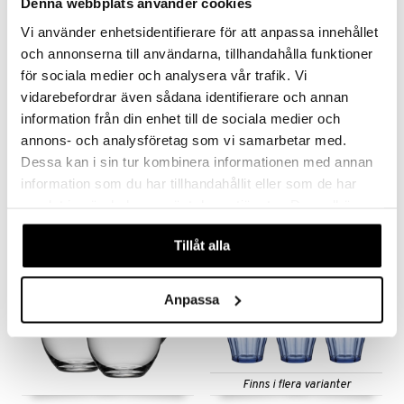
Denna webbplats använder cookies
textilier
rdsredskap
Vi använder enhetsidentifierare för att anpassa innehållet
ddset
sbelysning
och annonserna till användarna, tillhandahålla funktioner
dar & Täcken
e
för sociala medier och analysera vår trafik. Vi
Finns i flera varianter
Finns i flera varianter
vidarebefordrar även sådana identifierare och annan
an & Örngott
Duralex Dricksglas Picardie 6-pack
All About You 2-pack
information från din enhet till de sociala medier och
DURALEX
KOSTA BODA
annons- och analysföretag som vi samarbetar med.
Dessa kan i sin tur kombinera informationen med annan
119
295
314
fr.
kr
fr.
kr
(
ord.
kr
)
information som du har tillhandahållit eller som de har
samlat in när du har använt deras tjänster. Du godkänner
våra cookies vid fortsatt användande av vår webbplats.
-5%
Tillåt alla
Anpassa
Finns i flera varianter