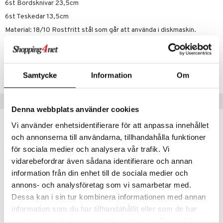
6st Bordsknivar 23,5cm
äder
lkar & Matare
änst
6st Teskedar 13,5cm
ddset
ör
& Plädar
liv
 & svar
Material: 18/10 Rostfritt stål som går att använda i diskmaskin.
dar & Täcken
tilier
Grilltillbehör
produkt
an & Örngott
Artikelnr
elningen
ITQ46-1-XX
& insektsskydd
Samtycke
Information
Om
tik
dskuddar
k
Tips till dig
Denna webbplats använder cookies
textilier
rdsredskap
Vi använder enhetsidentifierare för att anpassa innehållet
ddset
sbelysning
och annonserna till användarna, tillhandahålla funktioner
dar & Täcken
e
för sociala medier och analysera vår trafik. Vi
an & Örngott
vidarebefordrar även sådana identifierare och annan
information från din enhet till de sociala medier och
annons- och analysföretag som vi samarbetar med.
Dessa kan i sin tur kombinera informationen med annan
information som du har tillhandahållit eller som de har
samlat in när du har använt deras tjänster. Du godkänner