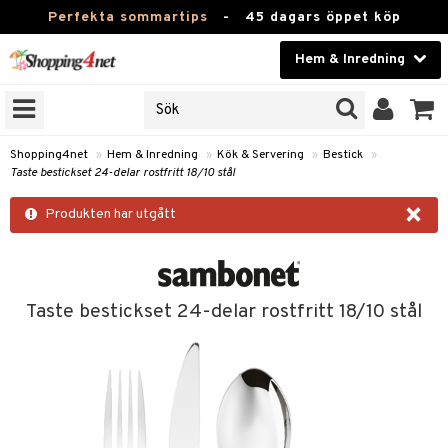
Perfekta sommartips
-
45 dagars öppet köp
Hem & Inredning
RKEN
Skönhet
JER
ODUKTER
Kontaktlinser
Shopping4net
»
Hem & Inredning
»
Kök & Servering
»
Bestick
»
Taste bestickset 24-delar rostfritt 18/10 stål
TKORT
Hälsokost
×
Produkten har utgått
Apotek
sinredning
Fitness
g
textilier
mpor
Hem & Inredning
Taste bestickset 24-delar rostfritt 18/10 stål
g
stillbehör
bler
ngstillbehör
Leksaker, Barn & Baby
ronik
msdekoration
r
e & krokar
Varumärken
dslampor
et
msförvaring
us
Kampanjer
lampor
g
stextilier
tor & Ljusstakar
varing