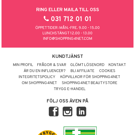
RING ELLER MAILA TILL OSS
031 712 01 01
ÖPPETTIDER: MÅN.-FRE. 9.00 - 15.00
LUNCHSTÄNGT 12.00 - 13.00
INFO@SHOPPING4NET.COM
KUNDTJÄNST
MIN PROFIL
FRÅGOR & SVAR
GLÖMT LÖSENORD
KONTAKT
ÄR DU EN INFLUENCER?
BLI AFFILIATE
COOKIES
INTEGRITETSPOLICY
KÖPVILLKOR FÖR SHOPPING4NET
OM SHOPPING4NET
SHOPPING4NET BEAUTYSTORE
TRYGG E-HANDEL
FÖLJ OSS ÄVEN PÅ