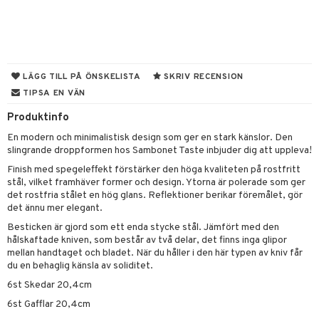
til
vtillbehör
 & Muggar
kknivar
Kryddkvarnar
l- & Grönsaksknivar
ngstillbehör
LÄGG TILL PÅ ÖNSKELISTA
SKRIV RECENSION
TIPSA EN VÄN
rbrädor
nnor
Produktinfo
cialknivar
way / Outdoor
En modern och minimalistisk design som ger en stark känslor. Den
skor
ar
slingrande droppformen hos Sambonet Taste inbjuder dig att uppleva!
Finish med spegeleffekt förstärker den höga kvaliteten på rostfritt
lådor
ietter
& Bakformar
stål, vilket framhäver former och design. Ytorna är polerade som ger
det rostfria stålet en hög glans. Reflektioner berikar föremålet, gör
moskannor
pa tallrikar
gningsfat & Skålar
det ännu mer elegant.
rmosmuggar
tallrikar
Bartillbehör
Besticken är gjord som ett enda stycke stål. Jämfört med den
hålskaftade kniven, som består av två delar, det finns inga glipor
mellan handtaget och bladet. När du håller i den här typen av kniv får
du en behaglig känsla av soliditet.
& Plädar
6st Skedar 20,4cm
s
dskuddar
textilier
6st Gafflar 20,4cm