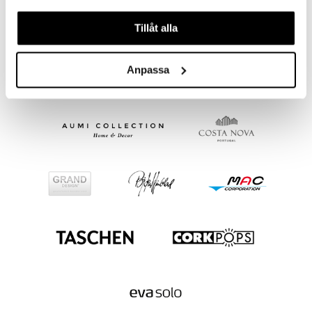
Gense Besticklinda 12 bordsdelar
Ranka bestickset 16 delar matt
våra cookies vid fortsatt användande av vår webbplats.
GENSE
GENSE
Tillåt alla
289
1299
kr
kr
Anpassa