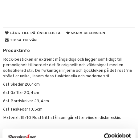
til
vtillbehör
 & Muggar
kknivar
Kryddkvarnar
l- & Grönsaksknivar
ngstillbehör
LÄGG TILL PÅ ÖNSKELISTA
SKRIV RECENSION
TIPSA EN VÄN
rbrädor
nnor
Produktinfo
cialknivar
way / Outdoor
Rock-besticken är extremt mångsidiga och lägger samtidigt till
skor
ar
personlighet till bordet: det är originellt och väldesignat med en
sofistikerad stil. De fyrkantiga linjerna och tjockleken på det rostfria
lådor
ietter
& Bakformar
stålet är unika, liksom dess funktionella och moderna stil.
6st Skedar 20,4cm
moskannor
pa tallrikar
gningsfat & Skålar
6st Gafflar 20,4cm
rmosmuggar
tallrikar
Bartillbehör
6st Bordsknivar 23,4cm
6st Teskedar 13,5cm
Material: 18/10 Rostfritt stål som går att använda i diskmaskin.
& Plädar
s
dskuddar
textilier
Artikelnr