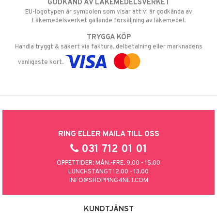
GODKÄND AV LÄKEMEDELSVERKET
EU-logotypen är symbolen som visar att vi är godkända av
Läkemedelsverket gällande försäljning av läkemedel.
TRYGGA KÖP
Handla tryggt & säkert via faktura, delbetalning eller marknadens
vanligaste kort.
RING ELLER MAILA TILL OSS
031 712 01 01
ÖPPETTIDER: MÅN.-FRE. 9.00 - 15.00
LUNCHSTÄNGT 12.00 - 13.00
INFO@SHOPPING4NET.COM
KUNDTJÄNST