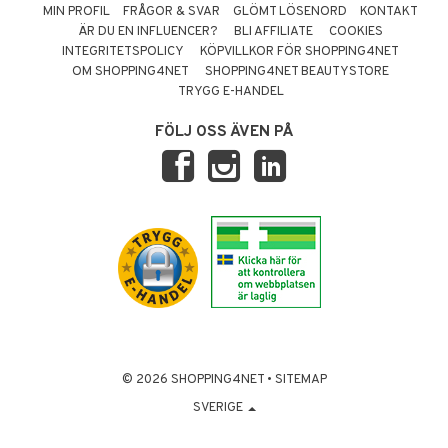
MIN PROFIL
FRÅGOR & SVAR
GLÖMT LÖSENORD
KONTAKT
ÄR DU EN INFLUENCER?
BLI AFFILIATE
COOKIES
INTEGRITETSPOLICY
KÖPVILLKOR FÖR SHOPPING4NET
OM SHOPPING4NET
SHOPPING4NET BEAUTYSTORE
TRYGG E-HANDEL
FÖLJ OSS ÄVEN PÅ
© 2026 SHOPPING4NET
•
SITEMAP
SVERIGE