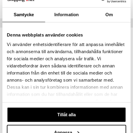
äder
lkar & Matare
ITQ40-1-XX
änst
ddset
ör
& Plädar
liv
Samtycke
Information
Om
 & svar
Tips till dig
dar & Täcken
tilier
Grilltillbehör
produkt
an & Örngott
Denna webbplats använder cookies
elningen
Vi använder enhetsidentifierare för att anpassa innehållet
& insektsskydd
tik
och annonserna till användarna, tillhandahålla funktioner
dskuddar
k
för sociala medier och analysera vår trafik. Vi
textilier
rdsredskap
vidarebefordrar även sådana identifierare och annan
information från din enhet till de sociala medier och
ddset
sbelysning
annons- och analysföretag som vi samarbetar med.
dar & Täcken
e
Dessa kan i sin tur kombinera informationen med annan
information som du har tillhandahållit eller som de har
an & Örngott
Gense Besticklinda 12 bordsdelar
Ranka bestickset 16 delar matt
samlat in när du har använt deras tjänster. Du godkänner
GENSE
GENSE
våra cookies vid fortsatt användande av vår webbplats.
289
1299
Tillåt alla
kr
kr
Anpassa