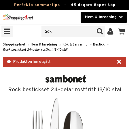
Perfekta sommartips
-
45 dagars öppet köp
Hem & Inredning
RKEN
Skönhet
JER
ODUKTER
Kontaktlinser
Shopping4net
»
Hem & Inredning
»
Kök & Servering
»
Bestick
»
Rock bestickset 24-delar rostfritt 18/10 stål
TKORT
Hälsokost
×
Produkten har utgått
Apotek
sinredning
Fitness
g
textilier
mpor
Hem & Inredning
Rock bestickset 24-delar rostfritt 18/10 stål
g
stillbehör
bler
ngstillbehör
Leksaker, Barn & Baby
ronik
msdekoration
r
e & krokar
Varumärken
dslampor
et
msförvaring
us
Kampanjer
lampor
g
stextilier
tor & Ljusstakar
varing