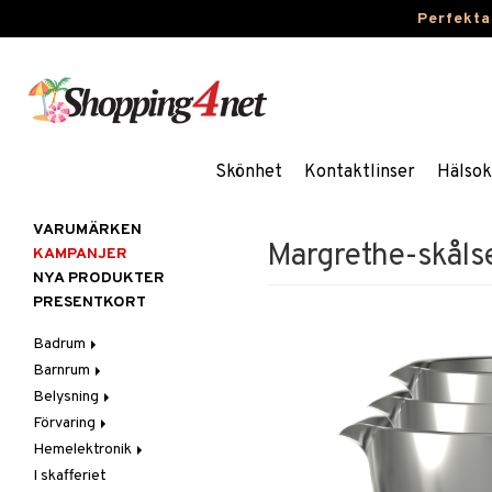
Perfekta
Skönhet
Kontaktlinser
Hälsok
VARUMÄRKEN
Margrethe-skålse
KAMPANJER
NYA PRODUKTER
PRESENTKORT
Badrum
Barnrum
Badrumsinredning
Belysning
Badrumstextilier
Barnlampor
Förvaring
Badrumstillbehör
Barnmöbler
Belysningstillbehör
Hemelektronik
Barnrumsdekoration
Lampor
Hängare & krokar
I skafferiet
Barnrumsförvaring
LED-ljus
Hyllor
Ljud
Bordslampor