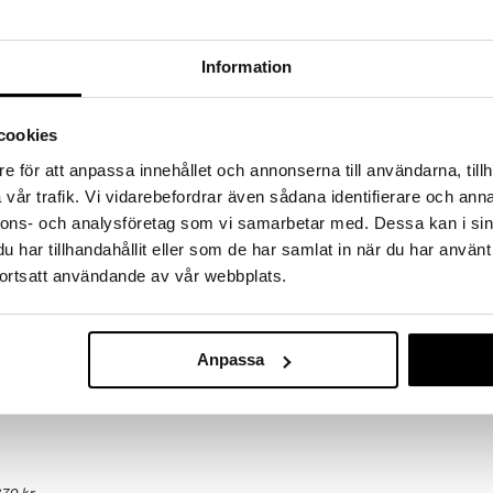
hem fynden
tt fynda under vår stora rea. Just nu är varuhuset
Information
fantastiska reapriser på mängder av spännande
!
 fram till 31/8-2026, men var snabb - dina
cookies
ukter kan fort ta slut!
N »
e för att anpassa innehållet och annonserna till användarna, tillh
vår trafik. Vi vidarebefordrar även sådana identifierare och anna
Finns i flera
nnons- och analysföretag som vi samarbetar med. Dessa kan i sin
har tillhandahållit eller som de har samlat in när du har använt
Degskrapa Cla
tål av den populära Margrethe-skålen. Setet består av
ortsatt användande av vår webbplats.
larna är tillverkade i 18/8 stål med satin-finish på
ROSTI
n. Måttangivelser på insidan. Tål diskmaskin och frys,
109
sugn.
fr.
kr
kål från Rosti passar EJ dessa skålar.
Anpassa