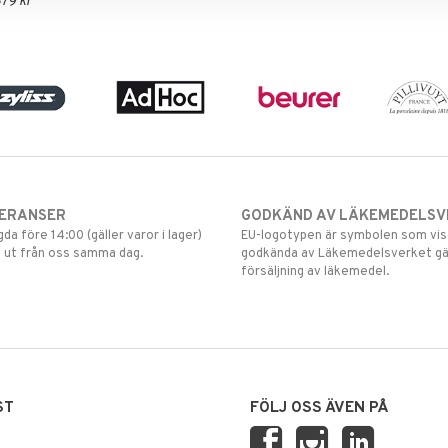
379 kr
VERANSER
GODKÄND AV LÄKEMEDELSV
gda före 14:00 (gäller varor i lager)
EU-logotypen är symbolen som visar
 ut från oss samma dag.
godkända av Läkemedelsverket gä
försäljning av läkemedel.
ST
FÖLJ OSS ÄVEN PÅ