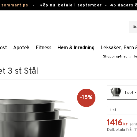
 sommartips
-
Köp nu, betala i september -
45 dagars 
ost
Apotek
Fitness
Hem & Inredning
Leksaker, Barn 
Shopping4net
»
He
t 3 st Stål
1 set -
-15%
1416
kr
(
ord
Delbetala från 1