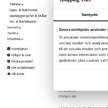
REA - dags att klicka 
Tallrikar
Flaskor
Ugns- & Bakformar
Matlådor
Assietter
Passa på a
Samtycke
fyllt med 
Uppläggningsfat & Skålar
Termoskannor
Djupa tallrikar
produkter
Vin- & Bartillbehör
Termosmuggar
Mattallrikar
Rean pågår
Sovrum
Denna webbplats använder 
favoritprod
Textil
Filtar & Plädar
TILL REA
Vi använder enhetsidentifierar
Utomhus
Prydnadskuddar
Badrumstextilier
sociala medier och analysera 
Sängkläder
Dukar
Fågelholkar & Matare
till de sociala medier och a
Kundtjänst
Produktinfo
Tillbehör
Filtar & Plädar
Friluftsliv
Bäddset
med annan information som du 
Frågor & svar
Kökstextilier
Grill & Grilltillbehör
Kuddar & Täcken
Ett stilrent och exklusivt set i s
godkänner våra cookies vid f
Önska produkt
tre skålar på 1,5 + 2 + 3 liter. Skå
Mattor
Krukor
Lakan & Örngott
insidan och blank finish på utsida
Om avdelningen
Övrigt
Mygg- & insektsskydd
men kan inte användas i mikrovåg
Prydnadskuddar
Picknick
Vår butik
OBSERVERA! Lock till Margrethe-s
Sovrumstextilier
Trädgårdsredskap
Väskor
Utomhusbelysning
Bäddset
Artikelnr
Värmare
Kuddar & Täcken
ITK06-1-XX
Lakan & Örngott