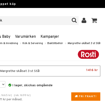
öppet köp
& Baby
Varumärken
Kampanjer
m & Inredning
»
Kök & Servering
»
Baktillbehör
»
Margrethe-skålset 3 st Stål
1416 kr
 Margrethe-skålset 3 st Stål
I lager, skickas omgående
.
1665
kr
)
(
rek.
1699
kr
)
FRI FRAKT!
71 kr per månad.