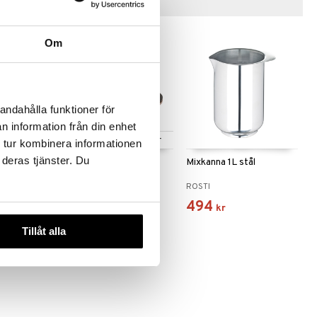
Tips till dig
Om
andahålla funktioner för
n information från din enhet
 varianter
Finns i flera varianter
 tur kombinera informationen
 deras tjänster. Du
ssic L
Köksvåg Mensura
Mixkanna 1L stål
ROSTI
ROSTI
546
494
kr
kr
Tillåt alla