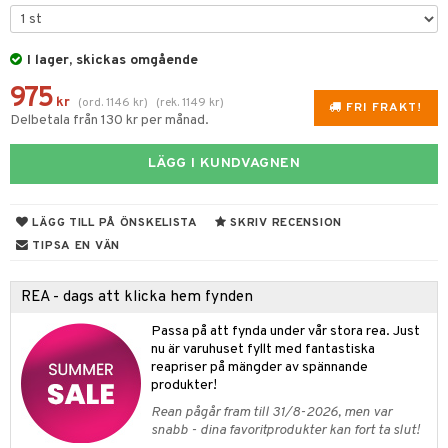
til
vtillbehör
 & Muggar
I lager, skickas omgående
kknivar
Kryddkvarnar
975
l- & Grönsaksknivar
kr
(
ord.
1146
kr
)
(
rek.
1149
kr
)
ngstillbehör
FRI FRAKT!
Delbetala från 130 kr per månad.
rbrädor
nnor
LÄGG I KUNDVAGNEN
cialknivar
way / Outdoor
skor
ar
LÄGG TILL PÅ ÖNSKELISTA
SKRIV RECENSION
lådor
ietter
& Bakformar
TIPSA EN VÄN
moskannor
pa tallrikar
gningsfat & Skålar
REA - dags att klicka hem fynden
rmosmuggar
tallrikar
Bartillbehör
Passa på att fynda under vår stora rea. Just
nu är varuhuset fyllt med fantastiska
reapriser på mängder av spännande
produkter!
& Plädar
Rean pågår fram till 31/8-2026, men var
s
dskuddar
textilier
snabb - dina favoritprodukter kan fort ta slut!