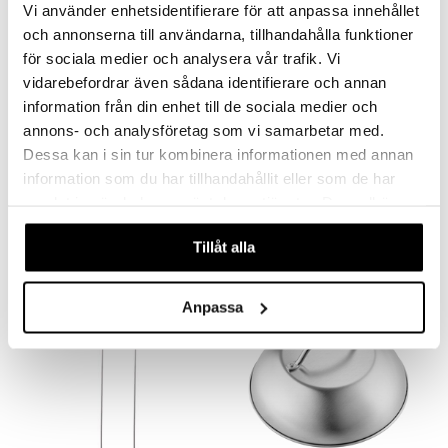
Vi använder enhetsidentifierare för att anpassa innehållet
och annonserna till användarna, tillhandahålla funktioner
för sociala medier och analysera vår trafik. Vi
vidarebefordrar även sådana identifierare och annan
information från din enhet till de sociala medier och
annons- och analysföretag som vi samarbetar med.
Dessa kan i sin tur kombinera informationen med annan
Tru Tubklämmare
Mingle Sunartis Digital Termometer
information som du har tillhandahållit eller som de har
DORRE
MINGLE
samlat in när du har använt deras tjänster. Du godkänner
30
348
kr
kr
våra cookies vid fortsatt användande av vår webbplats.
Tillåt alla
Anpassa