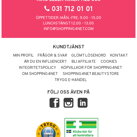
031 712 01 01
ÖPPETTIDER: MÅN.-FRE. 9.00 - 15.00
LUNCHSTÄNGT 12.00 - 13.00
INFO@SHOPPING4NET.COM
KUNDTJÄNST
MIN PROFIL
FRÅGOR & SVAR
GLÖMT LÖSENORD
KONTAKT
ÄR DU EN INFLUENCER?
BLI AFFILIATE
COOKIES
INTEGRITETSPOLICY
KÖPVILLKOR FÖR SHOPPING4NET
OM SHOPPING4NET
SHOPPING4NET BEAUTYSTORE
TRYGG E-HANDEL
FÖLJ OSS ÄVEN PÅ