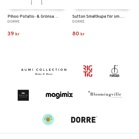
Pihoo Potatis- & Grönsakssticka 2-pack
Sutton Smältkupa för smashburger
DORRE
DORRE
39
80
kr
kr