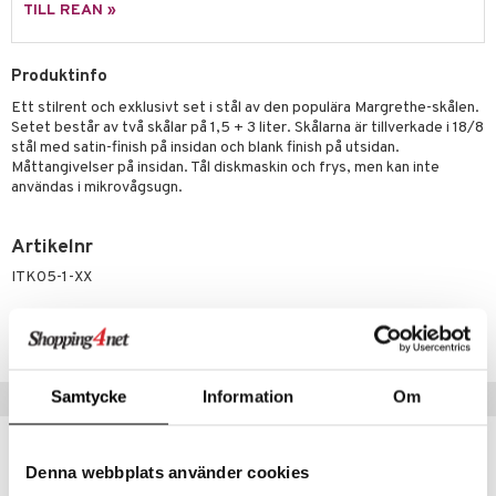
äder
lkar & Matare
TILL REAN »
änst
ddset
ör
& Plädar
liv
 & svar
Produktinfo
dar & Täcken
tilier
Grilltillbehör
produkt
Ett stilrent och exklusivt set i stål av den populära Margrethe-skålen.
an & Örngott
Setet består av två skålar på 1,5 + 3 liter. Skålarna är tillverkade i 18/8
elningen
stål med satin-finish på insidan och blank finish på utsidan.
& insektsskydd
Måttangivelser på insidan. Tål diskmaskin och frys, men kan inte
tik
användas i mikrovågsugn.
dskuddar
k
textilier
rdsredskap
Artikelnr
ITK05-1-XX
ddset
sbelysning
dar & Täcken
e
Lägsta pris senaste 30 dagarna: 975 kr
an & Örngott
Samtycke
Information
Om
Populära produkter
Denna webbplats använder cookies