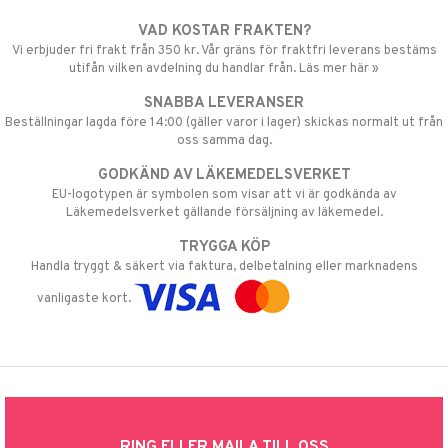
VAD KOSTAR FRAKTEN?
Vi erbjuder fri frakt från 350 kr. Vår gräns för fraktfri leverans bestäms
utifån vilken avdelning du handlar från. Läs mer här »
SNABBA LEVERANSER
Beställningar lagda före 14:00 (gäller varor i lager) skickas normalt ut från
oss samma dag.
GODKÄND AV LÄKEMEDELSVERKET
EU-logotypen är symbolen som visar att vi är godkända av
Läkemedelsverket gällande försäljning av läkemedel.
TRYGGA KÖP
Handla tryggt & säkert via faktura, delbetalning eller marknadens
vanligaste kort.
RING ELLER MAILA TILL OSS