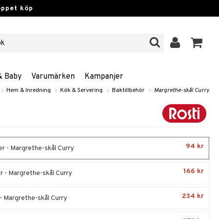
öppet köp
& Baby
Varumärken
Kampanjer
»
Hem & Inredning
»
Kök & Servering
»
Baktillbehör
»
Margrethe-skål Curry
94 kr
er - Margrethe-skål Curry
166 kr
er - Margrethe-skål Curry
234 kr
 - Margrethe-skål Curry