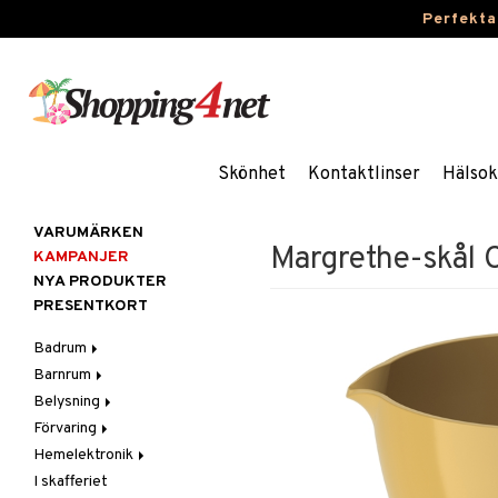
Perfekta
Skönhet
Kontaktlinser
Hälsok
VARUMÄRKEN
Margrethe-skål 
KAMPANJER
NYA PRODUKTER
PRESENTKORT
Badrum
Barnrum
Badrumsinredning
Belysning
Badrumstextilier
Barnlampor
Förvaring
Badrumstillbehör
Barnmöbler
Belysningstillbehör
Hemelektronik
Barnrumsdekoration
Lampor
Hängare & krokar
I skafferiet
Barnrumsförvaring
LED-ljus
Hyllor
Ljud
Bordslampor