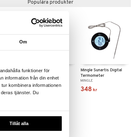
Populära produkter
-15%
Om
 varianter
rethe-skål
Tru Tubklämmare
Mingle Sunartis Digital
andahålla funktioner för
Termometer
n information från din enhet
DORRE
MINGLE
 tur kombinera informationen
30
348
d.
32
kr
)
kr
kr
 deras tjänster. Du
Tillåt alla