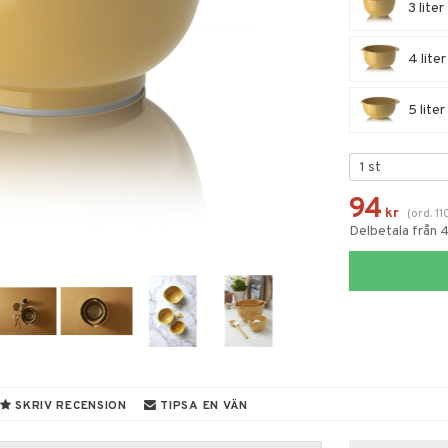
3 liter
4 liter
5 liter
94
kr
(
ord.
11
Delbetala från 
SKRIV RECENSION
TIPSA EN VÄN