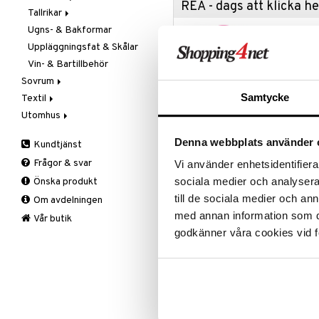
REA - dags att klicka 
Tallrikar
Flaskor
Ugns- & Bakformar
Matlådor
Assietter
Passa på a
fyllt med 
Uppläggningsfat & Skålar
Termoskannor
Djupa tallrikar
produkter
Vin- & Bartillbehör
Termosmuggar
Mattallrikar
Rean pågår
Sovrum
favoritprod
Samtycke
Textil
Filtar & Plädar
TILL REA
Utomhus
Prydnadskuddar
Badrumstextilier
Sängkläder
Dukar
Fågelholkar & Matare
Denna webbplats använder 
Kundtjänst
Produktinfo
Tillbehör
Filtar & Plädar
Friluftsliv
Bäddset
Frågor & svar
Vi använder enhetsidentifierar
Kökstextilier
Grill & Grilltillbehör
Kuddar & Täcken
Margrethe-skålen är den klassisk
sociala medier och analysera 
Önska produkt
praktiska hällpipen och den halkf
Mattor
Krukor
Lakan & Örngott
skålen är tillverkad av plastmate
till de sociala medier och a
Om avdelningen
Övrigt
Mygg- & insektsskydd
stöttålig, och med det nya mater
med annan information som du 
Prydnadskuddar
Picknick
Vår butik
skålen lämpar sig för både tillred
godkänner våra cookies vid f
kan blandningsskålen användas som
Sovrumstextilier
Trädgårdsredskap
Väskor
Utomhusbelysning
Bäddset
Värmare
Kuddar & Täcken
Artikelnr
Lakan & Örngott
ITT95-0.5-XX