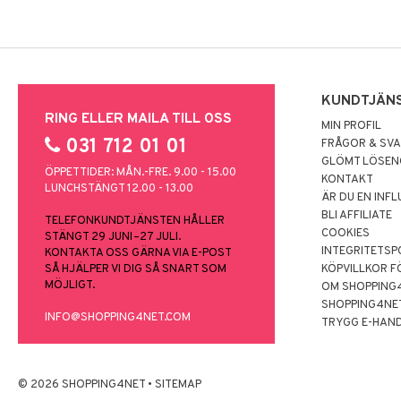
KUNDTJÄN
RING ELLER MAILA TILL OSS
MIN PROFIL
031 712 01 01
FRÅGOR & SV
GLÖMT LÖSE
ÖPPETTIDER: MÅN.-FRE. 9.00 - 15.00
KONTAKT
LUNCHSTÄNGT 12.00 - 13.00
ÄR DU EN INF
BLI AFFILIATE
TELEFONKUNDTJÄNSTEN HÅLLER
COOKIES
STÄNGT 29 JUNI–27 JULI.
INTEGRITETSP
KONTAKTA OSS GÄRNA VIA E-POST
SÅ HJÄLPER VI DIG SÅ SNART SOM
KÖPVILLKOR F
MÖJLIGT.
OM SHOPPING
SHOPPING4NE
INFO@SHOPPING4NET.COM
TRYGG E-HAN
© 2026 SHOPPING4NET
•
SITEMAP