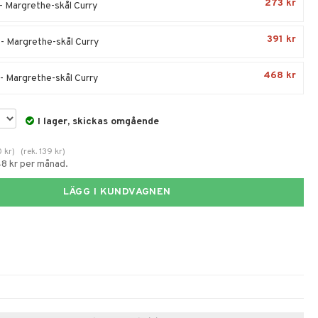
273 kr
 - Margrethe-skål Curry
391 kr
 - Margrethe-skål Curry
468 kr
 - Margrethe-skål Curry
I lager, skickas omgående
0
kr
)
(
rek.
139
kr
)
48 kr per månad.
LÄGG I KUNDVAGNEN