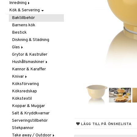
Inredning
Barnrumstextilier
Ljuslyktor & Ljusstakar
Småförvaring
Taklampor
Kök & Servering
Utomhusbelysning
Dekoration
Småförvaring & Korgar
Doftljus & Doftspridare
Väskor
Böcker
Baktillbehör
Förvaring & Hyllor
Figurer & Skulpturer
Barnens kök
Juldekoration
Klockor
Hängare & Krokar
Bestick
Ljuslyktor & Ljusstakar
Krukor
Hyllor
Diskning & Städning
Småmöbler
Metal Art
Småförvaring & Korgar
Glas
Väggdekorationer
Grytor & Kastruller
Champagneglas
Vaser
Hushållsmaskiner
Dricksglas
Kannor & Karaffer
Drink- & Cocktailglas
Brödrostar
Knivar
Ölglas
Kaffe, Te & Espresso
Köksförvaring
Snaps- & Avecglas
Mixer & Elvispar
Brödknivar
Köksredskap
Vinglas
Övriga maskiner
Knivset
Kökstextil
Whiskey- & Cognacglas
Vattenkokare
Knivslipar och Brynen
Koppar & Muggar
Knivtillbehör
Salt & Kryddkvarnar
Kockknivar
Serveringstillbehör
Skal- & Grönsaksknivar
LÄGG TILL PÅ ÖNSKELISTA
Stekpannor
Skärbrädor
Take away / Outdoor
Specialknivar