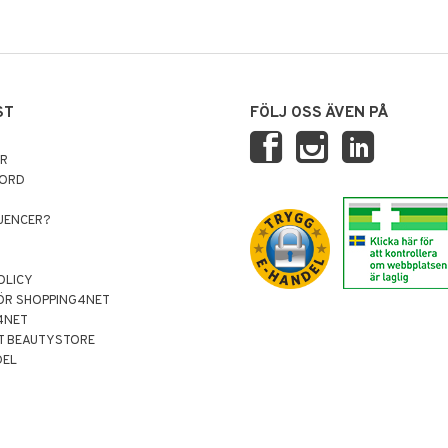
ST
FÖLJ OSS ÄVEN PÅ
AR
NORD
LUENCER?
OLICY
ÖR SHOPPING4NET
4NET
T BEAUTYSTORE
DEL