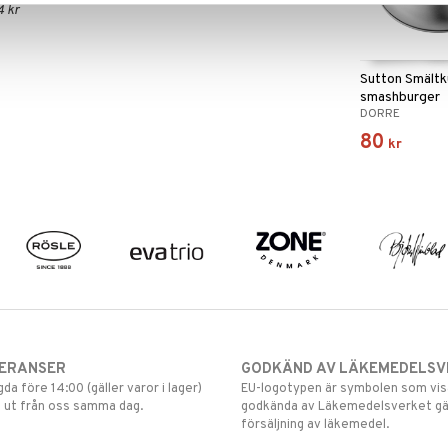
4 kr
Sutton Smältk
smashburger
DORRE
80
kr
VERANSER
GODKÄND AV LÄKEMEDELSV
gda före 14:00 (gäller varor i lager)
EU-logotypen är symbolen som visar
 ut från oss samma dag.
godkända av Läkemedelsverket gä
försäljning av läkemedel.