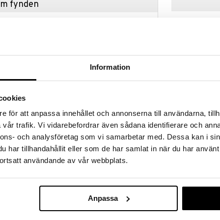
hem fynden
tt fynda under vår stora rea. Just nu är varuhuset
fantastiska reapriser på mängder av spännande
kampanj
!
 fram till 31/8-2026, men var snabb - dina
ukter kan fort ta slut!
Information
N »
Finns i flera
cookies
Lock till Marg
e för att anpassa innehållet och annonserna till användarna, tillh
a blandningsskålen med sitt utmärkta grepp, den
vår trafik. Vi vidarebefordrar även sådana identifierare och anna
ria bottenringen. Den nya versionen av Margrethe-
ROSTI
rialet Durostima®. Skålen är nu ännu starkare och mer
nnons- och analysföretag som vi samarbetar med. Dessa kan i sin
28
(
or
ialet tål den även mikrovågsugn och frys. Margrethe-
fr.
kr
har tillhandahållit eller som de har samlat in när du har använt
ning och servering, och genom att köpa till ett lock
ortsatt användande av vår webbplats.
 praktisk förvaringsskål. 5 års garanti.
Anpassa