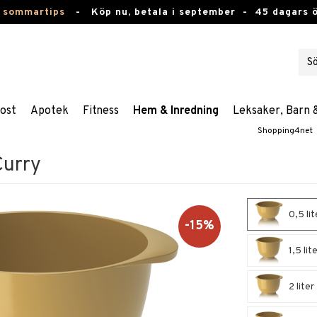
 sommartips
-
Köp nu, betala i september -
45 dagars 
ost
Apotek
Fitness
Hem & Inredning
Leksaker, Barn 
Shopping4net
Curry
0,5 lit
-15%
1,5 lit
2 liter