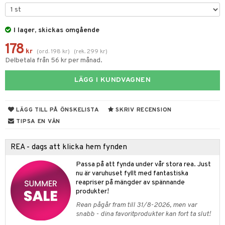
til
vtillbehör
 & Muggar
I lager, skickas omgående
kknivar
Kryddkvarnar
178
l- & Grönsaksknivar
kr
(
ord.
198
kr
)
(
rek.
299
kr
)
ngstillbehör
Delbetala från 56 kr per månad.
rbrädor
nnor
LÄGG I KUNDVAGNEN
cialknivar
way / Outdoor
skor
ar
LÄGG TILL PÅ ÖNSKELISTA
SKRIV RECENSION
TIPSA EN VÄN
lådor
ietter
& Bakformar
moskannor
pa tallrikar
gningsfat & Skålar
REA - dags att klicka hem fynden
rmosmuggar
tallrikar
Bartillbehör
Passa på att fynda under vår stora rea. Just
nu är varuhuset fyllt med fantastiska
reapriser på mängder av spännande
produkter!
& Plädar
Rean pågår fram till 31/8-2026, men var
s
dskuddar
textilier
snabb - dina favoritprodukter kan fort ta slut!