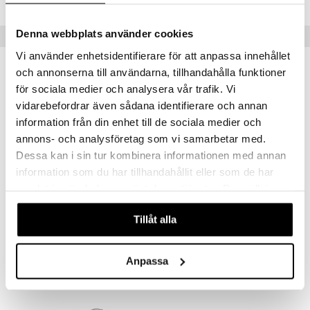
Denna webbplats använder cookies
Populära produkter
Vi använder enhetsidentifierare för att anpassa innehållet
kampanj
-15%
och annonserna till användarna, tillhandahålla funktioner
för sociala medier och analysera vår trafik. Vi
vidarebefordrar även sådana identifierare och annan
information från din enhet till de sociala medier och
annons- och analysföretag som vi samarbetar med.
Dessa kan i sin tur kombinera informationen med annan
information som du har tillhandahållit eller som de har
samlat in när du har använt deras tjänster. Du godkänner
Finns i flera varianter
våra cookies vid fortsatt användande av vår webbplats.
Lock till Margrethe-skål
Tru Tubklämmare
Tillåt alla
ROSTI
DORRE
28
30
32
fr.
kr
(
ord.
kr
)
kr
Anpassa