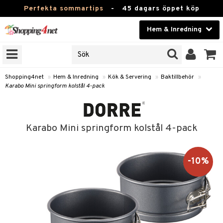
Perfekta sommartips
-
45 dagars öppet köp
Hem & Inredning
RKEN
Skönhet
JER
ODUKTER
Kontaktlinser
Shopping4net
»
Hem & Inredning
»
Kök & Servering
»
Baktillbehör
»
Karabo Mini springform kolstål 4-pack
TKORT
Hälsokost
Apotek
Karabo Mini springform kolstål 4-pack
sinredning
Fitness
g
textilier
mpor
Hem & Inredning
-10%
g
stillbehör
bler
ngstillbehör
Leksaker, Barn & Baby
ronik
msdekoration
r
e & krokar
Varumärken
dslampor
et
msförvaring
us
Kampanjer
lampor
g
stextilier
tor & Ljusstakar
varing