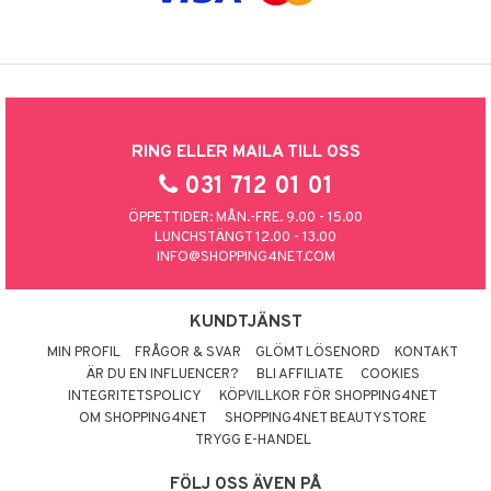
RING ELLER MAILA TILL OSS
031 712 01 01
ÖPPETTIDER: MÅN.-FRE. 9.00 - 15.00
LUNCHSTÄNGT 12.00 - 13.00
INFO@SHOPPING4NET.COM
KUNDTJÄNST
MIN PROFIL
FRÅGOR & SVAR
GLÖMT LÖSENORD
KONTAKT
ÄR DU EN INFLUENCER?
BLI AFFILIATE
COOKIES
INTEGRITETSPOLICY
KÖPVILLKOR FÖR SHOPPING4NET
OM SHOPPING4NET
SHOPPING4NET BEAUTYSTORE
TRYGG E-HANDEL
FÖLJ OSS ÄVEN PÅ