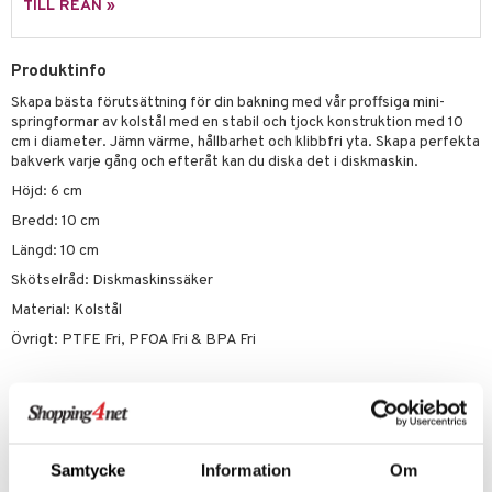
TILL REAN »
äder
lkar & Matare
änst
ddset
ör
& Plädar
liv
 & svar
Produktinfo
dar & Täcken
tilier
Grilltillbehör
Skapa bästa förutsättning för din bakning med vår proffsiga mini-
produkt
an & Örngott
springformar av kolstål med en stabil och tjock konstruktion med 10
cm i diameter. Jämn värme, hållbarhet och klibbfri yta. Skapa perfekta
elningen
bakverk varje gång och efteråt kan du diska det i diskmaskin.
& insektsskydd
tik
Höjd: 6 cm
dskuddar
k
Bredd: 10 cm
textilier
rdsredskap
Längd: 10 cm
ddset
sbelysning
Skötselråd: Diskmaskinssäker
Material: Kolstål
dar & Täcken
e
Övrigt: PTFE Fri, PFOA Fri & BPA Fri
an & Örngott
Artikelnr
IUC06-10-XX
Samtycke
Information
Om
Lägsta pris senaste 30 dagarna: 178 kr