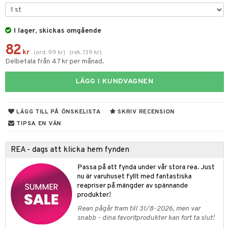
til
vtillbehör
 & Muggar
I lager, skickas omgående
kknivar
Kryddkvarnar
82
l- & Grönsaksknivar
kr
(
ord.
99
kr
)
(
rek.
139
kr
)
ngstillbehör
Delbetala från 47 kr per månad.
rbrädor
nnor
LÄGG I KUNDVAGNEN
cialknivar
way / Outdoor
skor
ar
LÄGG TILL PÅ ÖNSKELISTA
SKRIV RECENSION
TIPSA EN VÄN
lådor
ietter
& Bakformar
moskannor
pa tallrikar
gningsfat & Skålar
REA - dags att klicka hem fynden
rmosmuggar
tallrikar
Bartillbehör
Passa på att fynda under vår stora rea. Just
nu är varuhuset fyllt med fantastiska
reapriser på mängder av spännande
produkter!
& Plädar
Rean pågår fram till 31/8-2026, men var
s
dskuddar
textilier
snabb - dina favoritprodukter kan fort ta slut!