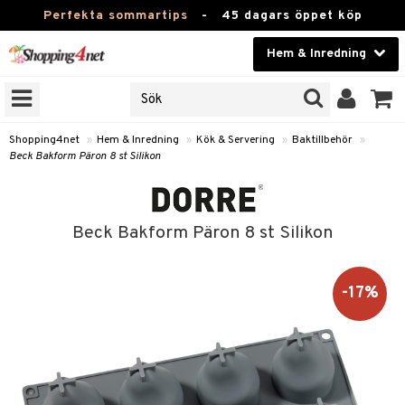
Perfekta sommartips
-
45 dagars öppet köp
Hem & Inredning
RKEN
Skönhet
JER
ODUKTER
Kontaktlinser
Shopping4net
»
Hem & Inredning
»
Kök & Servering
»
Baktillbehör
»
Beck Bakform Päron 8 st Silikon
TKORT
Hälsokost
Apotek
Beck Bakform Päron 8 st Silikon
sinredning
Fitness
g
textilier
mpor
Hem & Inredning
-17%
g
stillbehör
bler
ngstillbehör
Leksaker, Barn & Baby
ronik
msdekoration
r
e & krokar
Varumärken
dslampor
et
msförvaring
us
Kampanjer
lampor
g
stextilier
tor & Ljusstakar
varing