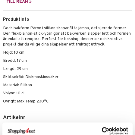
TILL REAN »
äder
lkar & Matare
änst
ddset
ör
& Plädar
liv
 & svar
Produktinfo
dar & Täcken
tilier
Grilltillbehör
Beck bakform Päron i silikon skapar åtta jämna, detaljerade former.
produkt
an & Örngott
Den flexibla non-stick-ytan gör att bakverken släpper lätt och formen
är enkel att rengöra. Perfekt för bakning, desserter och kreativa
elningen
projekt där du vill ge dina skapelser ett fruktigt uttryck.
& insektsskydd
tik
Höjd: 10 cm
dskuddar
k
Bredd: 17 cm
textilier
rdsredskap
Längd: 29 cm
ddset
sbelysning
Skötselråd: Diskmaskinssäker
Material: Silikon
dar & Täcken
e
Volym: 10 cl
an & Örngott
Övrigt: Max Temp 230°C
Artikelnr
IUE35-1-XX