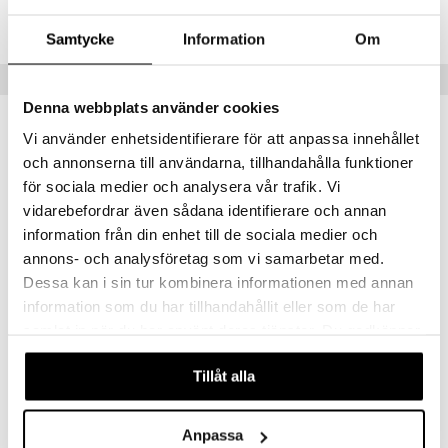
Lägsta pris senaste 30 dagarna: 82 kr
Samtycke
Information
Om
Populära produkter
Denna webbplats använder cookies
kampanj
-15%
Vi använder enhetsidentifierare för att anpassa innehållet
och annonserna till användarna, tillhandahålla funktioner
för sociala medier och analysera vår trafik. Vi
vidarebefordrar även sådana identifierare och annan
information från din enhet till de sociala medier och
annons- och analysföretag som vi samarbetar med.
Dessa kan i sin tur kombinera informationen med annan
Finns i flera varianter
information som du har tillhandahållit eller som de har
samlat in när du har använt deras tjänster. Du godkänner
Lock till Margrethe-skål
Tru Tubklämmare
ROSTI
DORRE
våra cookies vid fortsatt användande av vår webbplats.
Tillåt alla
28
30
32
fr.
kr
(
ord.
kr
)
kr
Anpassa