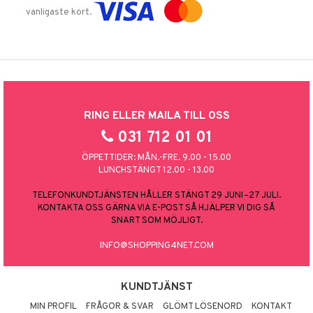
vanligaste kort.
RING ELLER MAILA TILL OSS
031 712 01 01
ÖPPETTIDER: MÅN.-FRE. 9.00 - 15.00
LUNCHSTÄNGT 12.00 - 13.00
TELEFONKUNDTJÄNSTEN HÅLLER STÄNGT 29 JUNI–27 JULI.
KONTAKTA OSS GÄRNA VIA E-POST SÅ HJÄLPER VI DIG SÅ
SNART SOM MÖJLIGT.
INFO@SHOPPING4NET.COM
KUNDTJÄNST
MIN PROFIL
FRÅGOR & SVAR
GLÖMT LÖSENORD
KONTAKT