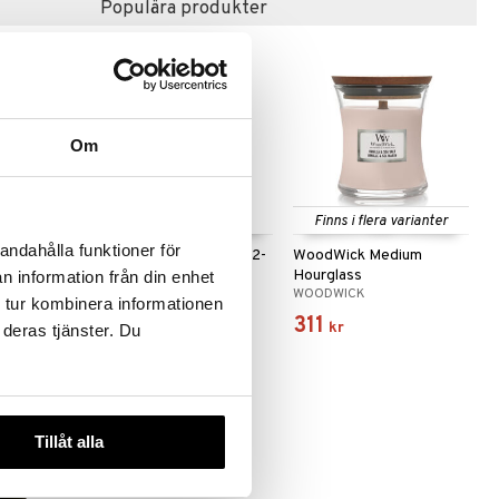
Populära produkter
Om
 varianter
Finns i flera varianter
andahålla funktioner för
kar 2-pack
Dorre Twist Ljusstake 2-
WoodWick Medium
pack
Hourglass
n information från din enhet
DORRE
WOODWICK
 tur kombinera informationen
199
311
kr
kr
 deras tjänster. Du
Tillåt alla