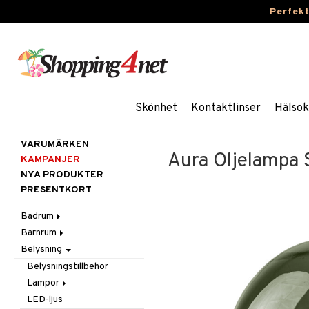
Perfek
Skönhet
Kontaktlinser
Hälsok
VARUMÄRKEN
Aura Oljelampa 
KAMPANJER
NYA PRODUKTER
PRESENTKORT
Badrum
Barnrum
Badrumsinredning
Belysning
Badrumstextilier
Barnlampor
Badrumstillbehör
Barnmöbler
Belysningstillbehör
Barnrumsdekoration
Lampor
Barnrumsförvaring
LED-ljus
Bordslampor