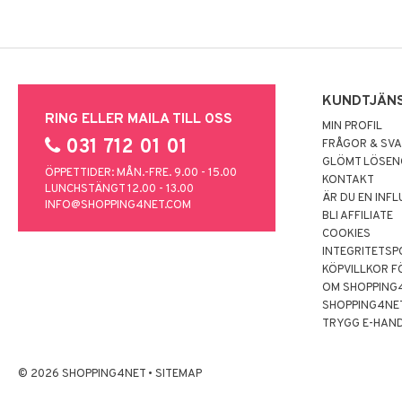
KUNDTJÄN
RING ELLER MAILA TILL OSS
MIN PROFIL
031 712 01 01
FRÅGOR & SV
GLÖMT LÖSE
ÖPPETTIDER: MÅN.-FRE. 9.00 - 15.00
KONTAKT
LUNCHSTÄNGT 12.00 - 13.00
ÄR DU EN INF
INFO@SHOPPING4NET.COM
BLI AFFILIATE
COOKIES
INTEGRITETSP
KÖPVILLKOR F
OM SHOPPING
SHOPPING4NE
TRYGG E-HAN
© 2026 SHOPPING4NET
•
SITEMAP