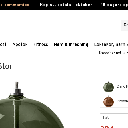
ta sommartips
-
Köp nu, betala i oktober -
45 dagars ö
ost
Apotek
Fitness
Hem & Inredning
Leksaker, Barn 
Shopping4net
»
Stor
Dark F
Brown 