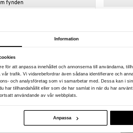
hem fynden
tt fynda under vår stora rea. Just nu är varuhuset
fantastiska reapriser på mängder av spännande
!
 fram till 31/8-2026, men var snabb - dina
ukter kan fort ta slut!
Information
N »
cookies
Finns i flera
e för att anpassa innehållet och annonserna till användarna, tillh
Carat Ljussta
r kombinerar funktionalitet och estetik, vilket gör
vår trafik. Vi vidarebefordrar även sådana identifierare och anna
 till din interiör. Tillverkad av delikat glas och med
ORREFORS
nnons- och analysföretag som vi samarbetar med. Dessa kan i sin
ljelampan en mysig atmosfär både med och utan låga.
1249
fr.
kr
har tillhandahållit eller som de har samlat in när du har använt
la på en fönsterbräda eller på ett väldukat
ortsatt användande av vår webbplats.
 extra uppmärksamhet på detaljer. Blanda med
acker look i din inredning.
mmenderas att använda en luktfri och sotfri
ör enkel påfyllning av lampolja.
Anpassa