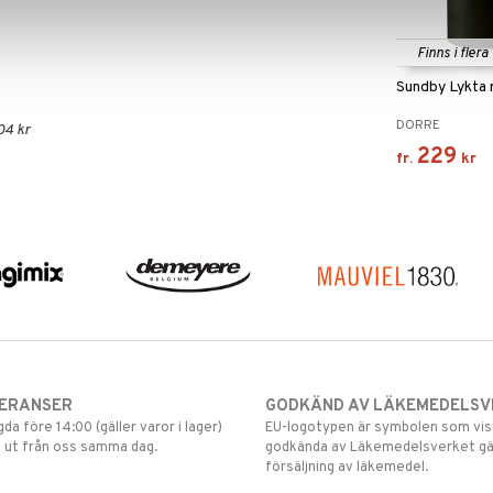
Finns i flera
Sundby Lykta 
DORRE
04 kr
229
fr.
kr
VERANSER
GODKÄND AV LÄKEMEDELSV
gda före 14:00 (gäller varor i lager)
EU-logotypen är symbolen som visar
 ut från oss samma dag.
godkända av Läkemedelsverket gä
försäljning av läkemedel.