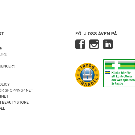
ST
FÖLJ OSS ÄVEN PÅ
AR
NORD
LUENCER?
OLICY
ÖR SHOPPING4NET
4NET
T BEAUTYSTORE
DEL