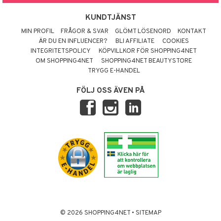
KUNDTJÄNST
MIN PROFIL
FRÅGOR & SVAR
GLÖMT LÖSENORD
KONTAKT
ÄR DU EN INFLUENCER?
BLI AFFILIATE
COOKIES
INTEGRITETSPOLICY
KÖPVILLKOR FÖR SHOPPING4NET
OM SHOPPING4NET
SHOPPING4NET BEAUTYSTORE
TRYGG E-HANDEL
FÖLJ OSS ÄVEN PÅ
© 2026 SHOPPING4NET
•
SITEMAP