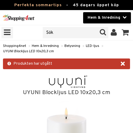
Perfekta sommartips
-
45 dagars öppet köp
Hem & Inredning
RKEN
Skönhet
JER
ODUKTER
Kontaktlinser
Shopping4net
»
Hem & Inredning
»
Belysning
»
LED-ljus
»
UYUNI Blockljus LED 10x20,3 cm
TKORT
Hälsokost
×
Produkten har utgått
Apotek
sinredning
Fitness
g
textilier
mpor
Hem & Inredning
UYUNI Blockljus LED 10x20,3 cm
stillbehör
bler
ngstillbehör
Leksaker, Barn & Baby
msdekoration
r
Varumärken
dslampor
msförvaring
us
Kampanjer
lampor
stextilier
tor & Ljusstakar