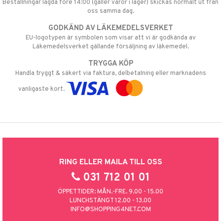
Beställningar lagda före 14:00 (gäller varor i lager) skickas normalt ut från
oss samma dag.
GODKÄND AV LÄKEMEDELSVERKET
EU-logotypen är symbolen som visar att vi är godkända av
Läkemedelsverket gällande försäljning av läkemedel.
TRYGGA KÖP
Handla tryggt & säkert via faktura, delbetalning eller marknadens
vanligaste kort.
RING ELLER MAILA TILL OSS
031 712 01 01
ÖPPETTIDER: MÅN.-FRE. 9.00 - 15.00
LUNCHSTÄNGT 12.00 - 13.00
INFO@SHOPPING4NET.COM