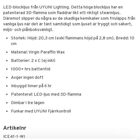
cksglas
lsmaskiner
elningen
LED-blockljus från UYUNI Lighting. Detta höga blockljus har en
nk- & Cocktailglas
drostar
& Karaffer
& insektsskydd
patenterad 3D-flamma som fladdrar likt ett riktigt stearinljus.
tik
Däremot slipper du några av de skadliga kemikalier som frisläpps från
las
fe, Te & Espresso
dskuddar
k
vanliga ljus när det är tänt samtidigt som ljuset är tryggt och säkert,
miljö- och plånboksvänligt.
ps- & Avecglas
er & Elvispar
dknivar
rvaring
textilier
rdsredskap
Storlek: Höjd: 20,3 cm (exkl flammans höjd på 2,8 cm), Bredd: 10
glas
iga maskiner
vset
ddset
cm
dskap
sbelysning
Material: Virgin Paraffin Wax
skey- & Cognacglas
tenkokare
vslipar och Brynen
dar & Täcken
til
e
Batterier: 2 x C (ej inkl)
vtillbehör
an & Örngott
 & Muggar
1000+ hrs batteritid
kknivar
Kryddkvarnar
Avger ingen doft
Inbyggd timer på 6 hr
l- & Grönsaksknivar
ngstillbehör
Patenterat LED-ljus med 3D-flamma
rbrädor
nnor
Dimbar i tre lägen
cialknivar
way / Outdoor
Funkar med UYUNI Fjärrkontroll
skor
ar
Artikelnr
lådor
ietter
& Bakformar
ICE41-1-WI