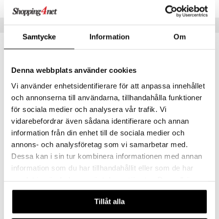
moskannor
pa tallrikar
gningsfat & Skålar
rmosmuggar
tallrikar
Bartillbehör
Tips till dig
Samtycke
Information
Om
Denna webbplats använder cookies
Vi använder enhetsidentifierare för att anpassa innehållet
och annonserna till användarna, tillhandahålla funktioner
för sociala medier och analysera vår trafik. Vi
vidarebefordrar även sådana identifierare och annan
information från din enhet till de sociala medier och
annons- och analysföretag som vi samarbetar med.
GP Batteries Size C, LR14, 1.5V, 2-pack
Dessa kan i sin tur kombinera informationen med annan
GP BATTERIES
information som du har tillhandahållit eller som de har
49
kr
samlat in när du har använt deras tjänster. Du godkänner
våra cookies vid fortsatt användande av vår webbplats.
Tillåt alla