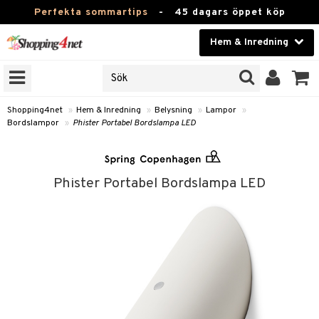
Perfekta sommartips
-
45 dagars öppet köp
Hem & Inredning
RKEN
Skönhet
JER
ODUKTER
Kontaktlinser
Shopping4net
»
Hem & Inredning
»
Belysning
»
Lampor
»
Bordslampor
»
Phister Portabel Bordslampa LED
TKORT
Hälsokost
Apotek
Phister Portabel Bordslampa LED
sinredning
Fitness
g
textilier
mpor
Hem & Inredning
stillbehör
bler
ngstillbehör
Leksaker, Barn & Baby
msdekoration
r
Varumärken
rdslampor
msförvaring
Kampanjer
lampor
stextilier