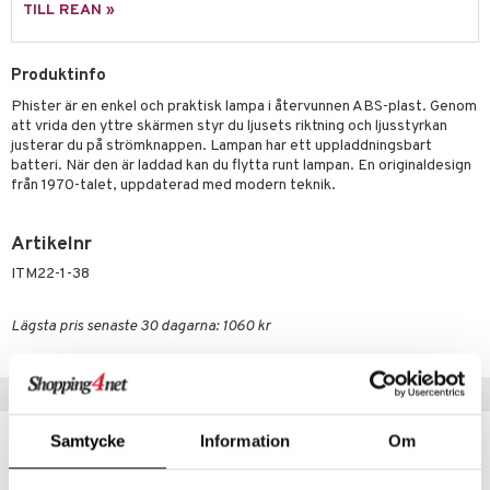
skor
ar
TILL REAN »
lådor
ietter
& Bakformar
Produktinfo
moskannor
pa tallrikar
gningsfat & Skålar
Phister är en enkel och praktisk lampa i återvunnen ABS-plast. Genom
rmosmuggar
tallrikar
Bartillbehör
att vrida den yttre skärmen styr du ljusets riktning och ljusstyrkan
justerar du på strömknappen. Lampan har ett uppladdningsbart
batteri. När den är laddad kan du flytta runt lampan. En originaldesign
från 1970-talet, uppdaterad med modern teknik.
Artikelnr
ITM22-1-38
Lägsta pris senaste 30 dagarna: 1060 kr
Populära produkter
Samtycke
Information
Om
kampanj
kampanj
-15%
-15%