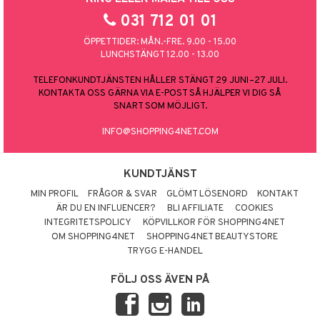
031 712 01 01
ÖPPETTIDER: MÅN.-FRE. 9.00 - 15.00
LUNCHSTÄNGT 12.00 - 13.00
TELEFONKUNDTJÄNSTEN HÅLLER STÄNGT 29 JUNI–27 JULI.
KONTAKTA OSS GÄRNA VIA E-POST SÅ HJÄLPER VI DIG SÅ
SNART SOM MÖJLIGT.
INFO@SHOPPING4NET.COM
KUNDTJÄNST
MIN PROFIL
FRÅGOR & SVAR
GLÖMT LÖSENORD
KONTAKT
ÄR DU EN INFLUENCER?
BLI AFFILIATE
COOKIES
INTEGRITETSPOLICY
KÖPVILLKOR FÖR SHOPPING4NET
OM SHOPPING4NET
SHOPPING4NET BEAUTYSTORE
TRYGG E-HANDEL
FÖLJ OSS ÄVEN PÅ