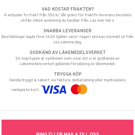
VAD KOSTAR FRAKTEN?
Vi erbjuder fri frakt från 350 kr. Vår gräns för fraktfri leverans bestäms
utifån vilken avdelning du handlar från. Läs mer här »
SNABBA LEVERANSER
Beställningar lagda före 14:00 (gäller varor i lager) skickas normalt ut från
oss samma dag.
GODKÄND AV LÄKEMEDELSVERKET
EU-logotypen är symbolen som visar att vi är godkända av
Läkemedelsverket gällande försäljning av läkemedel.
TRYGGA KÖP
Handla tryggt & säkert via faktura, delbetalning eller marknadens
vanligaste kort.
RING ELLER MAILA TILL OSS