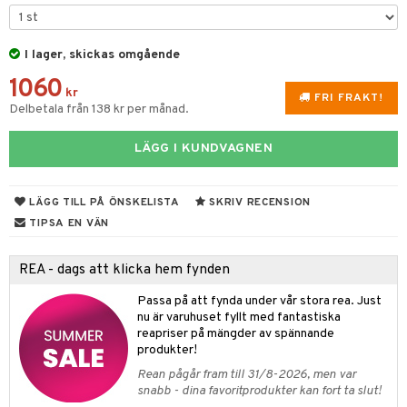
ddset
bler
ör
& Plädar
liv
 & svar
gdekorationer
dar & Täcken
ampagneglas
& Kastruller
tilier
Grilltillbehör
produkt
I lager, skickas omgående
er
an & Örngott
cksglas
lsmaskiner
elningen
1060
nk- & Cocktailglas
kr
drostar
& Karaffer
& insektsskydd
FRI FRAKT!
Delbetala från 138 kr per månad.
tik
las
fe, Te & Espresso
dskuddar
k
LÄGG I KUNDVAGNEN
ps- & Avecglas
er & Elvispar
dknivar
rvaring
textilier
rdsredskap
glas
iga maskiner
vset
ddset
dskap
sbelysning
LÄGG TILL PÅ ÖNSKELISTA
SKRIV RECENSION
skey- & Cognacglas
tenkokare
vslipar och Brynen
dar & Täcken
til
e
TIPSA EN VÄN
vtillbehör
an & Örngott
 & Muggar
REA - dags att klicka hem fynden
kknivar
Kryddkvarnar
Passa på att fynda under vår stora rea. Just
l- & Grönsaksknivar
nu är varuhuset fyllt med fantastiska
ngstillbehör
reapriser på mängder av spännande
rbrädor
produkter!
nnor
Rean pågår fram till 31/8-2026, men var
cialknivar
way / Outdoor
snabb - dina favoritprodukter kan fort ta slut!