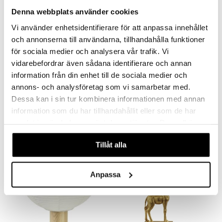
Denna webbplats använder cookies
Vi använder enhetsidentifierare för att anpassa innehållet
och annonserna till användarna, tillhandahålla funktioner
för sociala medier och analysera vår trafik. Vi
vidarebefordrar även sådana identifierare och annan
Finns i flera varianter
Finns i flera varianter
information från din enhet till de sociala medier och
Hoptimist LED lampa L
Hoptimist LED lampa XL
annons- och analysföretag som vi samarbetar med.
HOPTIMIST
HOPTIMIST
Dessa kan i sin tur kombinera informationen med annan
737
1053
information som du har tillhandahållit eller som de har
867
1238
fr.
kr
(
ord.
kr
)
kr
(
ord.
kr
)
samlat in när du har använt deras tjänster. Du godkänner
våra cookies vid fortsatt användande av vår webbplats.
Tillåt alla
Anpassa