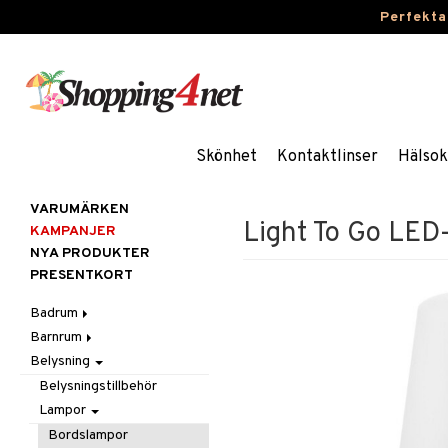
Perfekta
Skönhet
Kontaktlinser
Hälsok
VARUMÄRKEN
Light To Go LE
KAMPANJER
NYA PRODUKTER
PRESENTKORT
Badrum
Barnrum
Badrumsinredning
Belysning
Badrumstextilier
Barnlampor
Badrumstillbehör
Barnmöbler
Belysningstillbehör
Barnrumsdekoration
Lampor
Barnrumsförvaring
Bordslampor