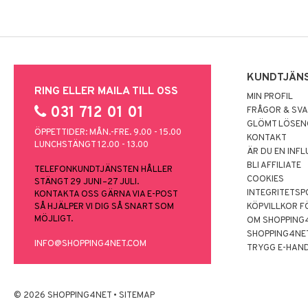
KUNDTJÄN
RING ELLER MAILA TILL OSS
MIN PROFIL
031 712 01 01
FRÅGOR & SV
GLÖMT LÖSE
ÖPPETTIDER: MÅN.-FRE. 9.00 - 15.00
KONTAKT
LUNCHSTÄNGT 12.00 - 13.00
ÄR DU EN INF
BLI AFFILIATE
TELEFONKUNDTJÄNSTEN HÅLLER
COOKIES
STÄNGT 29 JUNI–27 JULI.
INTEGRITETSP
KONTAKTA OSS GÄRNA VIA E-POST
SÅ HJÄLPER VI DIG SÅ SNART SOM
KÖPVILLKOR F
MÖJLIGT.
OM SHOPPING
SHOPPING4NE
INFO@SHOPPING4NET.COM
TRYGG E-HAN
© 2026 SHOPPING4NET
•
SITEMAP