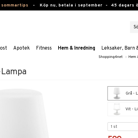
 sommartips
-
Köp nu, betala i september -
45 dagars 
ost
Apotek
Fitness
Hem & Inredning
Leksaker, Barn 
Shopping4net
»
Hem &
D-Lampa
Grå - 
Vit - 