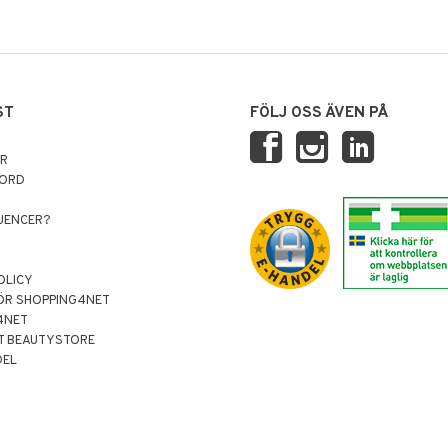
ST
FÖLJ OSS ÄVEN PÅ
AR
NORD
LUENCER?
OLICY
ÖR SHOPPING4NET
4NET
T BEAUTYSTORE
DEL