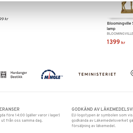
99 kr
Bloomingville 
lamp
BLOOMINGVILL
1399
kr
VERANSER
GODKÄND AV LÄKEMEDELSV
gda före 14:00 (gäller varor i lager)
EU-logotypen är symbolen som visar
 ut från oss samma dag.
godkända av Läkemedelsverket gä
försäljning av läkemedel.