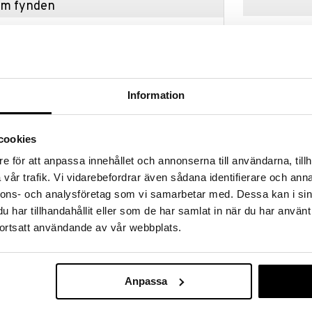
hem fynden
tt fynda under vår stora rea. Just nu är varuhuset
fantastiska reapriser på mängder av spännande
kampanj
!
 fram till 31/8-2026, men var snabb - dina
ukter kan fort ta slut!
Information
N »
Finns i flera
cookies
Hoptimist LE
e för att anpassa innehållet och annonserna till användarna, tillh
ig LED-lampa, som du kan ta med dig och ställa där du
vår trafik. Vi vidarebefordrar även sådana identifierare och anna
 i 100% återvinningsbar, giftfri thermoplast. Den är
HOPTIMIST
kt som stämningshöjare eller nattlampa i barnens rum.
nnons- och analysföretag som vi samarbetar med. Dessa kan i sin
737
(
o
fr.
kr
timmar - utomhus och inomhus
har tillhandahållit eller som de har samlat in när du har använt
ortsatt användande av vår webbplats.
bel
Anpassa