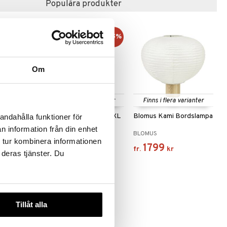
Populära produkter
kampanj
-15%
-15%
Om
 varianter
Finns i flera varianter
Finns i flera varianter
D lampa L
Hoptimist LED lampa XL
Blomus Kami Bordslampa
andahålla funktioner för
n information från din enhet
HOPTIMIST
BLOMUS
 tur kombinera informationen
1053
1799
rd.
867
kr
)
(
ord.
1238
kr
)
kr
fr.
kr
 deras tjänster. Du
Tillåt alla