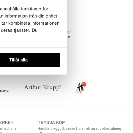
andahålla funktioner för
n information från din enhet
 tur kombinera informationen
 deras tjänster. Du
Iris Hantverk WC borste
e
med kopp
IRIS HANTVERK
428
kr
Tillåt alla
ERKET
TRYGGA KÖP
 att vi är
Handla tryggt & säkert via faktura, delbetalning