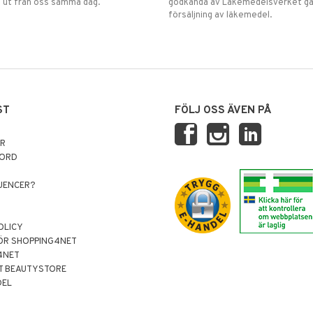
 ut från oss samma dag.
godkända av Läkemedelsverket gä
försäljning av läkemedel.
ST
FÖLJ OSS ÄVEN PÅ
AR
NORD
LUENCER?
OLICY
ÖR SHOPPING4NET
4NET
T BEAUTYSTORE
DEL