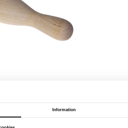
SKRIV RECENSION
TIPSA EN VÄN
ntverk i vitoljad björk och gethår. Sminkborsten
ouge, highlighter och puder med. Borsten passar även
Information
e vatten och schampo i handflatan och cirkulera
cookies