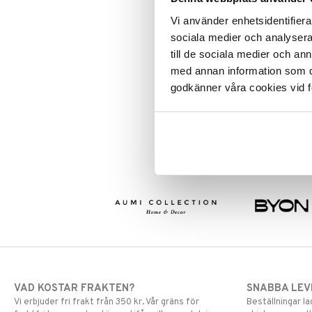
försiktigt med borsten. När du jo
Serveringstillbehör
Skal- & Grönsaksknivar
vatten och fortsätt att cirkulera ä
Vi använder enhetsidentifierar
med en handduk och låt den torka
Stekpannor
Skärbrädor
sociala medier och analysera 
Take away / Outdoor
Specialknivar
Material: Vitoljad björk/Gethå
till de sociala medier och a
Storlek: Diameter: 4 cm, Län
Tallrikar
Flaskor
med annan information som du 
Ugns- & Bakformar
Matlådor
Assietter
godkänner våra cookies vid f
Uppläggningsfat & Skålar
Termoskannor
Djupa tallrikar
Artikelnr
Vin- & Bartillbehör
Termosmuggar
Mattallrikar
IAY34-1-XX
VAD KOSTAR FRAKTEN?
SNABBA LE
Vi erbjuder fri frakt från 350 kr. Vår gräns för
Beställningar la