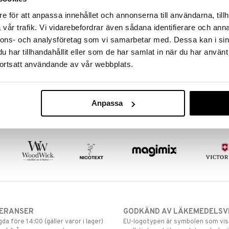
bbat in schampot i borsten så tillför successivt mer
nda tills borsten är helt ren. Krama ur den försiktigt
e för att anpassa innehållet och annonserna till användarna, tillh
 liggande.
vår trafik. Vi vidarebefordrar även sådana identifierare och anna
r
nnons- och analysföretag som vi samarbetar med. Dessa kan i sin
gd: 12,8 cm
har tillhandahållit eller som de har samlat in när du har använt
Iris Hantverk
ortsatt användande av vår webbplats.
Ansiktsborst
IRIS HANTVERK
169
kr
Anpassa
VERANSER
GODKÄND AV LÄKEMEDELSV
gda före 14:00 (gäller varor i lager)
EU-logotypen är symbolen som visar