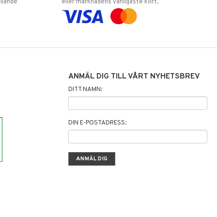
llande
eller marknadens vanligaste kort.
ANMÄL DIG TILL VÅRT NYHETSBREV
DITT NAMN:
DIN E-POSTADRESS: