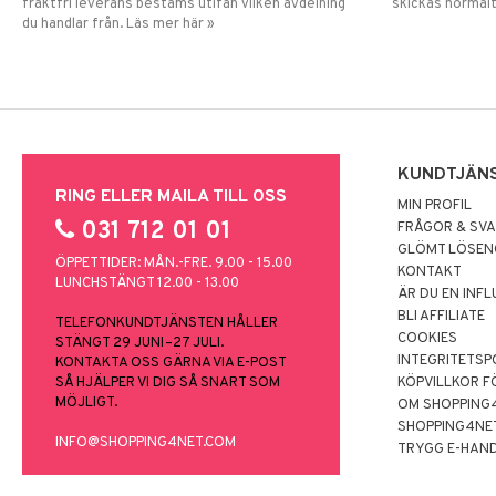
fraktfri leverans bestäms utifån vilken avdelning
skickas normalt
du handlar från. Läs mer här »
KUNDTJÄN
RING ELLER MAILA TILL OSS
MIN PROFIL
031 712 01 01
FRÅGOR & SV
GLÖMT LÖSE
ÖPPETTIDER: MÅN.-FRE. 9.00 - 15.00
KONTAKT
LUNCHSTÄNGT 12.00 - 13.00
ÄR DU EN INF
BLI AFFILIATE
TELEFONKUNDTJÄNSTEN HÅLLER
COOKIES
STÄNGT 29 JUNI–27 JULI.
INTEGRITETSP
KONTAKTA OSS GÄRNA VIA E-POST
SÅ HJÄLPER VI DIG SÅ SNART SOM
KÖPVILLKOR F
MÖJLIGT.
OM SHOPPING
SHOPPING4NE
INFO@SHOPPING4NET.COM
TRYGG E-HAN