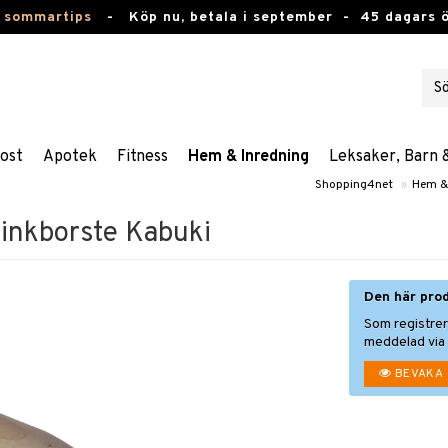
 sommartips
-
Köp nu, betala i september -
45 dagars 
ost
Apotek
Fitness
Hem & Inredning
Leksaker, Barn 
Shopping4net
»
Hem &
minkborste Kabuki
Den här prod
Som registrer
meddelad via 
BEVAKA