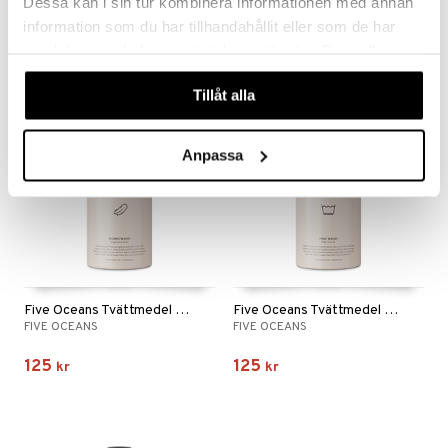
Dessa kan i sin tur kombinera informationen med annan
information som du har tillhandahållit eller som de har
126
126
kr
kr
samlat in när du har använt deras tjänster. Du godkänner
våra cookies vid fortsatt användande av vår webbplats.
Tillåt alla
Anpassa
Five Oceans Tvättmedel duntvätt
Five Oceans Tvättmedel fintvätt
FIVE OCEANS
FIVE OCEANS
125
125
kr
kr