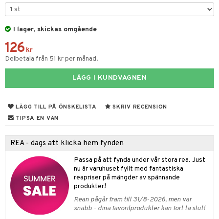
fe, Te & Espresso
dskuddar
k
ps- & Avecglas
er & Elvispar
dknivar
rvaring
textilier
rdsredskap
I lager, skickas omgående
glas
iga maskiner
vset
ddset
dskap
sbelysning
126
skey- & Cognacglas
tenkokare
kr
vslipar och Brynen
dar & Täcken
til
e
Delbetala från 51 kr per månad.
vtillbehör
an & Örngott
 & Muggar
LÄGG I KUNDVAGNEN
kknivar
Kryddkvarnar
l- & Grönsaksknivar
ngstillbehör
LÄGG TILL PÅ ÖNSKELISTA
SKRIV RECENSION
rbrädor
TIPSA EN VÄN
nnor
cialknivar
way / Outdoor
REA - dags att klicka hem fynden
skor
ar
Passa på att fynda under vår stora rea. Just
nu är varuhuset fyllt med fantastiska
lådor
ietter
& Bakformar
reapriser på mängder av spännande
produkter!
moskannor
pa tallrikar
gningsfat & Skålar
Rean pågår fram till 31/8-2026, men var
rmosmuggar
tallrikar
Bartillbehör
snabb - dina favoritprodukter kan fort ta slut!