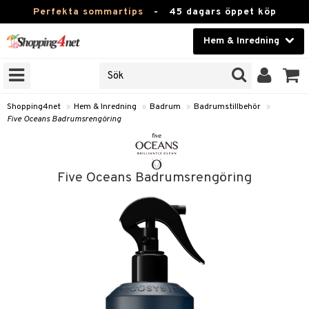
Perfekta sommartips
-
45 dagars öppet köp
Hem & Inredning
RKEN
Skönhet
JER
ODUKTER
Kontaktlinser
Shopping4net
»
Hem & Inredning
»
Badrum
»
Badrumstillbehör
»
Five Oceans Badrumsrengöring
TKORT
Hälsokost
Apotek
Five Oceans Badrumsrengöring
sinredning
Fitness
textilier
Hem & Inredning
stillbehör
Leksaker, Barn & Baby
Varumärken
g
mpor
Kampanjer
g
bler
ngstillbehör