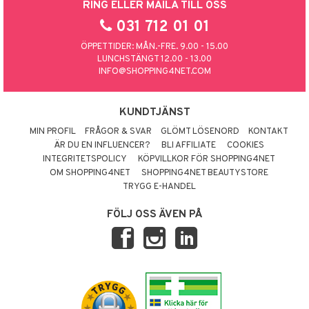
RING ELLER MAILA TILL OSS
031 712 01 01
ÖPPETTIDER: MÅN.-FRE. 9.00 - 15.00
LUNCHSTÄNGT 12.00 - 13.00
INFO@SHOPPING4NET.COM
KUNDTJÄNST
MIN PROFIL
FRÅGOR & SVAR
GLÖMT LÖSENORD
KONTAKT
ÄR DU EN INFLUENCER?
BLI AFFILIATE
COOKIES
INTEGRITETSPOLICY
KÖPVILLKOR FÖR SHOPPING4NET
OM SHOPPING4NET
SHOPPING4NET BEAUTYSTORE
TRYGG E-HANDEL
FÖLJ OSS ÄVEN PÅ