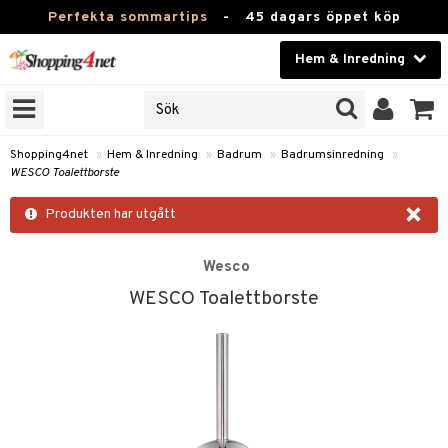
Perfekta sommartips
-
45 dagars öppet köp
Hem & Inredning
RKEN
Skönhet
JER
ODUKTER
Kontaktlinser
Shopping4net
»
Hem & Inredning
»
Badrum
»
Badrumsinredning
»
WESCO Toalettborste
TKORT
Hälsokost
×
Produkten har utgått
Apotek
sinredning
Wesco
Fitness
WESCO Toalettborste
textilier
Hem & Inredning
stillbehör
Leksaker, Barn & Baby
Varumärken
g
mpor
Kampanjer
g
bler
ngstillbehör