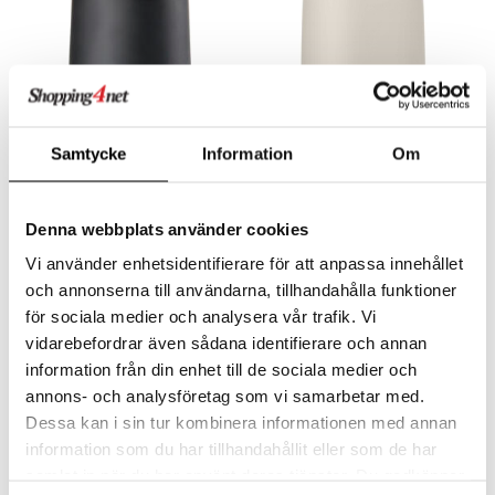
Samtycke
Information
Om
Finns i flera varianter
Finns i flera varianter
Pedalhink Nova 3L
Sono Pedalhink/Sophink
ZONE DENMARK
BLOMUS
Denna webbplats använder cookies
576
699
fr.
kr
fr.
kr
Vi använder enhetsidentifierare för att anpassa innehållet
och annonserna till användarna, tillhandahålla funktioner
för sociala medier och analysera vår trafik. Vi
vidarebefordrar även sådana identifierare och annan
information från din enhet till de sociala medier och
annons- och analysföretag som vi samarbetar med.
Dessa kan i sin tur kombinera informationen med annan
information som du har tillhandahållit eller som de har
samlat in när du har använt deras tjänster. Du godkänner