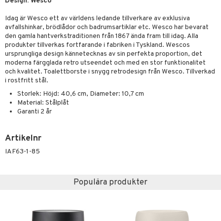
fe, Te & Espresso
dskuddar
k
Design: Wesco
ps- & Avecglas
er & Elvispar
dknivar
rvaring
textilier
rdsredskap
Idag är Wesco ett av världens ledande tillverkare av exklusiva
avfallshinkar, brödlådor och badrumsartiklar etc. Wesco har bevarat
glas
iga maskiner
vset
ddset
dskap
sbelysning
den gamla hantverkstraditionen från 1867 ända fram till idag. Alla
produkter tillverkas fortfarande i fabriken i Tyskland. Wescos
skey- & Cognacglas
tenkokare
vslipar och Brynen
dar & Täcken
til
e
ursprungliga design kännetecknas av sin perfekta proportion, det
moderna färgglada retro utseendet och med en stor funktionalitet
vtillbehör
an & Örngott
 & Muggar
och kvalitet. Toalettborste i snygg retrodesign från Wesco. Tillverkad
i rostfritt stål.
kknivar
Kryddkvarnar
Storlek: Höjd: 40,6 cm, Diameter: 10,7 cm
l- & Grönsaksknivar
Material: Stålplåt
ngstillbehör
Garanti 2 år
rbrädor
nnor
cialknivar
Artikelnr
way / Outdoor
IAF63-1-85
skor
ar
lådor
ietter
& Bakformar
Populära produkter
moskannor
pa tallrikar
gningsfat & Skålar
rmosmuggar
tallrikar
Bartillbehör