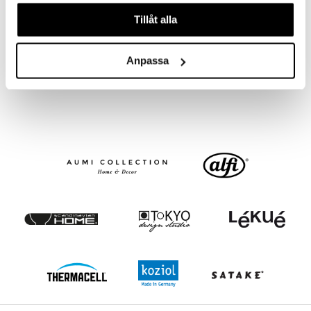
våra cookies vid fortsatt användande av vår webbplats.
Tillåt alla
Finns i flera varianter
Vipo Duschskrapa
Lotus Tvålpump låg
BLOMUS
METTE DITMER
Anpassa
338
266
fr.
kr
kr