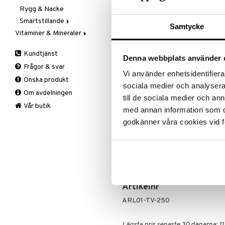
Rean pågår
Stödstrumpor
Rygg & Nacke
favoritprod
Vad
Knästrumpa
Smärtstillande
TILL REA
Samtycke
Vrist
Medicinsk stödstrumpa
Varje dag
Vitaminer & Mineraler
Tabletter
A,D,E & K
Produktinfo
Kundtjänst
B-Vitaminer
Denna webbplats använder 
Frågor & svar
Radital Linimentgel är ett effekt
C-Vitamin
Vi använder enhetsidentifierar
blodgenomströmningen, minskar åte
Önska produkt
Järn
smärta. Gelen är lätt att massera 
sociala medier och analysera 
Om avdelningen
Kalcium
till de sociala medier och a
Liniment har använts i 1000-tals å
Krom
Vår butik
med annan information som du 
senor och leder. RADITAL anses v
Magnesium
initialt kylande för att sedan över
godkänner våra cookies vid f
Multivitaminer
elitidrott, motion, av massörer o
Övrigt
Ingredienser
Selen
Aqua, Alcohol denat., Menthol, 
Zink
Artikelnr
ARL01-TV-250
Lägsta pris senaste 30 dagarna: 11