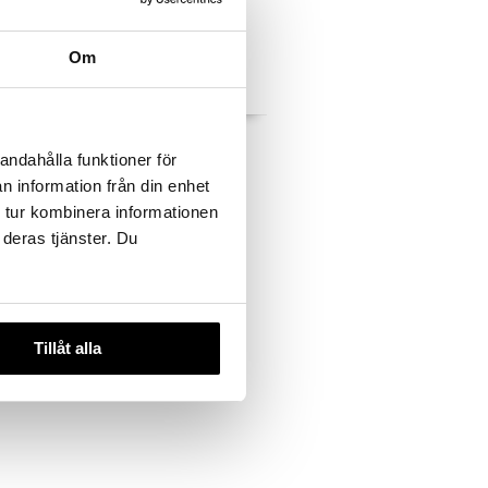
Om
nt
Trikem Hyaluron
andahålla funktioner för
TRIKEM
n information från din enhet
216
kr
 tur kombinera informationen
 deras tjänster. Du
Tillåt alla