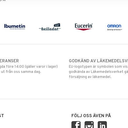
VERANSER
GODKÄND AV LÄKEMEDELSV
gda före 14:00 (gäller varor i lager)
EU-logotypen är symbolen som visar
 ut från oss samma dag.
godkända av Läkemedelsverket gä
försäljning av läkemedel.
ST
FÖLJ OSS ÄVEN PÅ