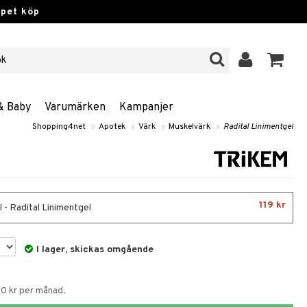
ppet köp
& Baby
Varumärken
Kampanjer
Shopping4net
»
Apotek
»
Värk
»
Muskelvärk
»
Radital Linimentgel
119 kr
 - Radital Linimentgel
I lager, skickas omgående
50 kr per månad.