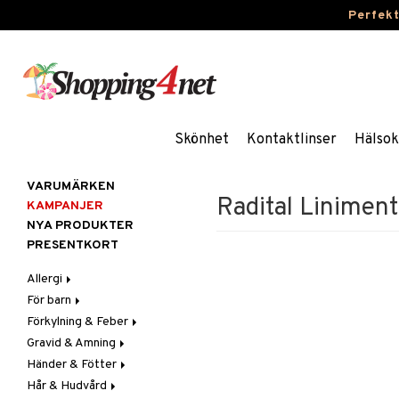
Perfek
Skönhet
Kontaktlinser
Hälsok
VARUMÄRKEN
Radital Liniment
KAMPANJER
NYA PRODUKTER
PRESENTKORT
Allergi
För barn
Nässpray
Förkylning & Feber
Ögondroppar
Blodstoppare
Gravid & Amning
Tabletter
Blöjor
Feber
Händer & Fötter
Feber, Förkylning & Värk
Halsont & Heshet
Bröstpump
Febernedsättande
Hår & Hudvård
Hår
Hosta
Bröstskydd & Inlägg
Fotvård
Febertermometrar
Barn