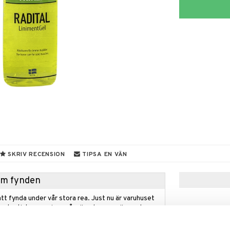
SKRIV RECENSION
TIPSA EN VÄN
hem fynden
tt fynda under vår stora rea. Just nu är varuhuset
fantastiska reapriser på mängder av spännande
!