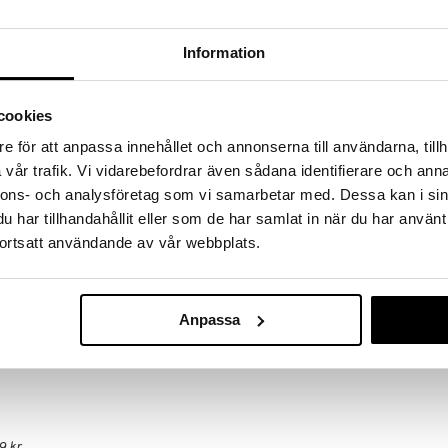
 fram till 31/8-2026, men var snabb - dina
ukter kan fort ta slut!
N »
Information
cookies
Radital Linime
ivt, dubbelverkande liniment som lokalt ökar
e för att anpassa innehållet och annonserna till användarna, tillh
rhämtningstiden och ger lindring vid tillfällig
TRIKEM
in.
vår trafik. Vi vidarebefordrar även sådana identifierare och anna
129
kr
nnons- och analysföretag som vi samarbetar med. Dessa kan i sin
r för att förebygga och lindra besvär i muskler,
har tillhandahållit eller som de har samlat in när du har använt
ara marknadens mest effektiva liniment och verkar
gå till långvarig jämn värme. Används flitigt inom
ortsatt användande av vår webbplats.
ch fysioterapeuter och inom äldrevård.
Camphor, Carbomer, Eucalyptol CL 19140
Anpassa
9 kr