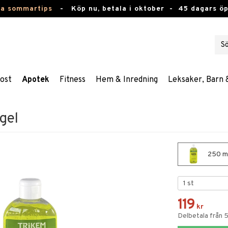
ta sommartips
-
Köp nu, betala i oktober -
45 dagars ö
ost
Apotek
Fitness
Hem & Inredning
Leksaker, Barn 
gel
250 ml
119
kr
Delbetala från 