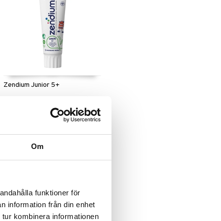
Zendium Junior 5+
ZENDIUM
Zendium Junior Tandkräm
innehåller samma naturliga
enzymer och proteiner som finns
35
kr
naturligt i munnen.
Om
andahålla funktioner för
n information från din enhet
 tur kombinera informationen