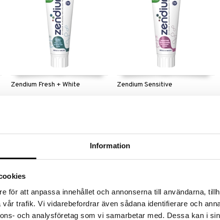
Zendium Fresh + White
Zendium Sensitive
ZENDIUM
ZENDIUM
Zendium Fresh + White Tandkräm
Särskilt utvecklad för dig med
har en frisk mintsmak och bidrar till
känsliga tänder, skonar blottade
att minska missfärgningar, för
tandhalsar och ger lindring mot
35
35
kr
kr
vitare tänder.
ilningar.
Information
cookies
e för att anpassa innehållet och annonserna till användarna, tillh
vår trafik. Vi vidarebefordrar även sådana identifierare och anna
nnons- och analysföretag som vi samarbetar med. Dessa kan i sin