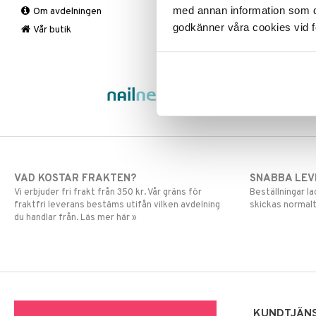
med annan information som du 
Om avdelningen
Stödstrumpor
Rygg & Nacke
Kalcium
godkänner våra cookies vid f
Vad
Smärtstillande
Krom
Knästrumpa
Vår butik
Vrist
Magnesium
Medicinsk stödstrumpa
Tabletter
Varje dag
Multivitaminer
Övrigt
Selen
Zink
VAD KOSTAR FRAKTEN?
SNABBA LE
Vi erbjuder fri frakt från 350 kr. Vår gräns för
Beställningar la
fraktfri leverans bestäms utifån vilken avdelning
skickas normalt
du handlar från. Läs mer här »
KUNDTJÄN