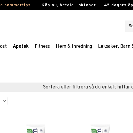
ta sommartips
-
Köp nu, betala i oktober -
45 dagars ö
ost
Apotek
Fitness
Hem & Inredning
Leksaker, Barn 
Sortera eller filtrera så du enkelt hittar 