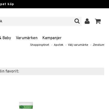
ppet köp
& Baby
Varumärken
Kampanjer
Shopping4net
»
Apotek
»
Välj varumärke
»
Zendium
din favorit: