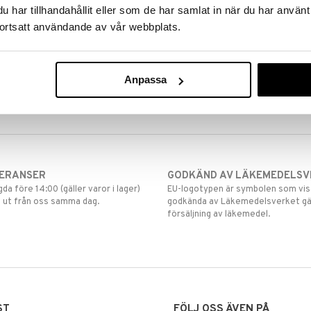
har tillhandahållit eller som de har samlat in när du har använt
ortsatt användande av vår webbplats.
Anpassa
VERANSER
GODKÄND AV LÄKEMEDELSV
gda före 14:00 (gäller varor i lager)
EU-logotypen är symbolen som visar
 ut från oss samma dag.
godkända av Läkemedelsverket gä
försäljning av läkemedel.
ST
FÖLJ OSS ÄVEN PÅ