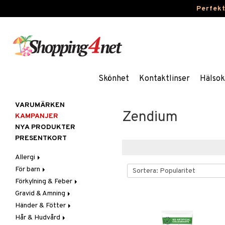
Perfek
Skönhet
Kontaktlinser
Hälsok
VARUMÄRKEN
Zendium
KAMPANJER
NYA PRODUKTER
PRESENTKORT
Allergi
För barn
Nässpray
Förkylning & Feber
Ögondroppar
Blodstoppare
Gravid & Amning
Tabletter
Blöjor
Feber
Händer & Fötter
Feber, Förkylning & Värk
Halsont & Heshet
Bröstpump
Febernedsättande
Hår & Hudvård
Hår
Hosta
Bröstskydd & Inlägg
Fotvård
Febertermometrar
Barn