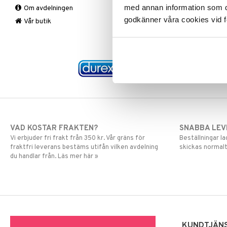
med annan information som du 
Om avdelningen
Stödstrumpor
Rygg & Nacke
Kalcium
godkänner våra cookies vid f
Vad
Smärtstillande
Krom
Knästrumpa
Vår butik
Vrist
Magnesium
Medicinsk stödstrumpa
Tabletter
Varje dag
Multivitaminer
Övrigt
Selen
Zink
VAD KOSTAR FRAKTEN?
SNABBA LE
Vi erbjuder fri frakt från 350 kr. Vår gräns för
Beställningar la
fraktfri leverans bestäms utifån vilken avdelning
skickas normalt
du handlar från. Läs mer här »
KUNDTJÄN