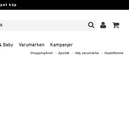
ppet köp
& Baby
Varumärken
Kampanjer
Shopping4net
»
Apotek
»
Välj varumärke
»
HyaloFemme