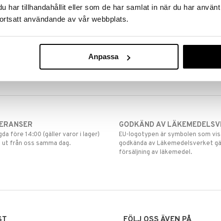
har tillhandahållit eller som de har samlat in när du har använt
ortsatt användande av vår webbplats.
Anpassa
VERANSER
GODKÄND AV LÄKEMEDELSV
gda före 14:00 (gäller varor i lager)
EU-logotypen är symbolen som visar
 ut från oss samma dag.
godkända av Läkemedelsverket gä
försäljning av läkemedel.
ST
FÖLJ OSS ÄVEN PÅ