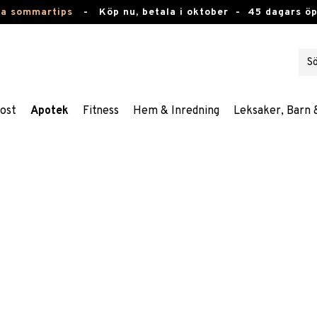
ta sommartips
-
Köp nu, betala i oktober -
45 dagars ö
ost
Apotek
Fitness
Hem & Inredning
Leksaker, Barn 