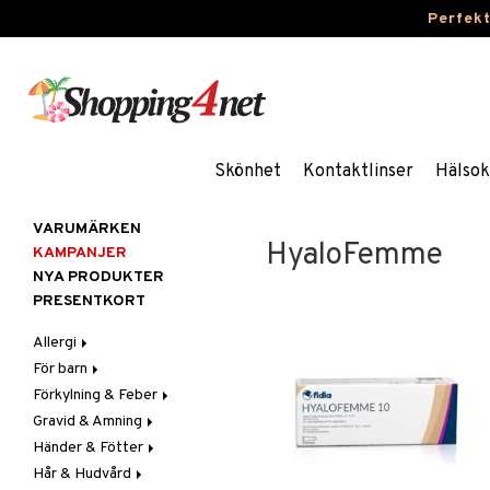
Perfek
Skönhet
Kontaktlinser
Hälsok
VARUMÄRKEN
HyaloFemme
KAMPANJER
NYA PRODUKTER
PRESENTKORT
Allergi
För barn
Nässpray
Förkylning & Feber
Ögondroppar
Blodstoppare
Gravid & Amning
Tabletter
Blöjor
Feber
Händer & Fötter
Feber, Förkylning & Värk
Halsont & Heshet
Bröstpump
Febernedsättande
Hår & Hudvård
Hår
Hosta
Bröstskydd & Inlägg
Fotvård
Febertermometrar
Barn