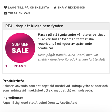
 & Tejp
LÄGG TILL PÅ ÖNSKELISTA
SKRIV RECENSION
TIPSA EN VÄN
er
REA - dags att klicka hem fynden
vär
ycksmätare
Passa på att fynda under vår stora rea. Just
Skydd
tet & Ägglossning
nu är varuhuset fyllt med fantastiska
reapriser på mängder av spännande
tester
ge
produkter!
 & Mineraler
ärk
Rean pågår fram till 31/8-2026, men var
snabb - dina favoritprodukter kan fort ta slut!
d
 Värme
& K
änst
TILL REAN »
är & Artros
miner
 & svar
värk
min
Produktinfo
produkt
Salubrin används som antiseptiskt medel vid lindriga yttre skador och
Klimakteriet
som lindring vid insektsbett (tex. myggstick) och solsveda.
elningen
rumpor
 Nacke
m
Ingredienser
tik
Aqua, Ethyl Acetate, Alcohol Denat., Acetic Acid
ästrumpa
tillande