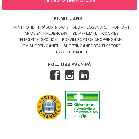
INFO@SHOPPING4NET.COM
KUNDTJÄNST
MIN PROFIL
FRÅGOR & SVAR
GLÖMT LÖSENORD
KONTAKT
ÄR DU EN INFLUENCER?
BLI AFFILIATE
COOKIES
INTEGRITETSPOLICY
KÖPVILLKOR FÖR SHOPPING4NET
OM SHOPPING4NET
SHOPPING4NET BEAUTYSTORE
TRYGG E-HANDEL
FÖLJ OSS ÄVEN PÅ