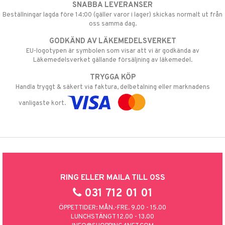
SNABBA LEVERANSER
Beställningar lagda före 14:00 (gäller varor i lager) skickas normalt ut från
oss samma dag.
GODKÄND AV LÄKEMEDELSVERKET
EU-logotypen är symbolen som visar att vi är godkända av
Läkemedelsverket gällande försäljning av läkemedel.
TRYGGA KÖP
Handla tryggt & säkert via faktura, delbetalning eller marknadens
vanligaste kort.
RING ELLER MAILA TILL OSS
031 712 01 01
ÖPPETTIDER: MÅN.-FRE. 9.00 - 15.00
LUNCHSTÄNGT 12.00 - 13.00