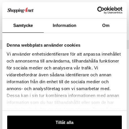
je dag
icinsk stödstrumpa
letter
ium
Artikelnr
taminer
AS005-81-75
Samtycke
Information
Om
Lägsta pris senaste 30 dagarna: 45 kr
Tips till dig
Denna webbplats använder cookies
Vi använder enhetsidentifierare för att anpassa innehållet
och annonserna till användarna, tillhandahålla funktioner
för sociala medier och analysera vår trafik. Vi
vidarebefordrar även sådana identifierare och annan
information från din enhet till de sociala medier och
annons- och analysföretag som vi samarbetar med.
Dessa kan i sin tur kombinera informationen med annan
information som du har tillhandahållit eller som de har
samlat in när du har använt deras tjänster. Du godkänner
våra cookies vid fortsatt användande av vår webbplats.
Salubrin färdigblandad lösning
Salubrin Mygglotion
Tillåt alla
SALUBRIN
SALUBRIN